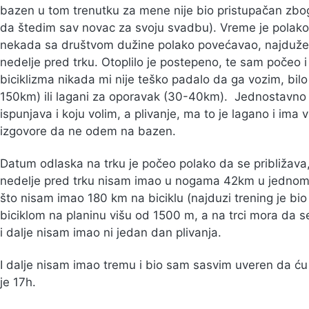
bazen u tom trenutku za mene nije bio pristupačan zbog
da štedim sav novac za svoju svadbu). Vreme je polako
nekada sa društvom dužine polako povećavao, najduže t
nedelje pred trku. Otoplilo je postepeno, te sam počeo i d
biciklizma nikada mi nije teško padalo da ga vozim, bilo 
150km) ili lagani za oporavak (30-40km). Jednostavno t
ispunjava i koju volim, a plivanje, ma to je lagano i ima
izgovore da ne odem na bazen.
Datum odlaska na trku je počeo polako da se približava, 
nedelje pred trku nisam imao u nogama 42km u jednom 
što nisam imao 180 km na biciklu (najduzi trening je bi
biciklom na planinu višu od 1500 m, a na trci mora da 
i dalje nisam imao ni jedan dan plivanja.
I dalje nisam imao tremu i bio sam sasvim uveren da ću t
je 17h.