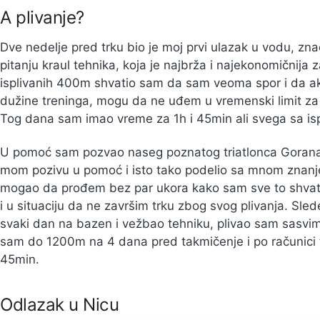
A plivanje?
Dve nedelje pred trku bio je moj prvi ulazak u vodu, zn
pitanju kraul tehnika, koja je najbrža i najekonomičnija z
isplivanih 400m shvatio sam da sam veoma spor i da ak
dužine treninga, mogu da ne uđem u vremenski limit za pl
Tog dana sam imao vreme za 1h i 45min ali svega sa is
U pomoć sam pozvao naseg poznatog triatlonca Gorana
mom pozivu u pomoć i isto tako podelio sa mnom znanje 
mogao da prođem bez par ukora kako sam sve to shvati
i u situaciju da ne završim trku zbog svog plivanja. Sl
svaki dan na bazen i vežbao tehniku, plivao sam sasvim
sam do 1200m na 4 dana pred takmičenje i po računici 
45min.
Odlazak u Nicu