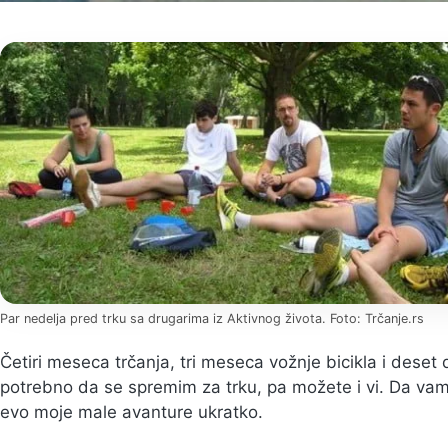
Par nedelja pred trku sa drugarima iz Aktivnog života. Foto: Trčanje.rs
Četiri meseca trčanja, tri meseca vožnje bicikla i deset d
potrebno da se spremim za trku, pa možete i vi. Da va
evo moje male avanture ukratko.