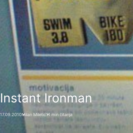
Instant Ironman
17.09.2010
Milan Miletić
11 min čitanja