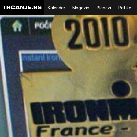
Kalendar
Magazin
Planovi
Patike