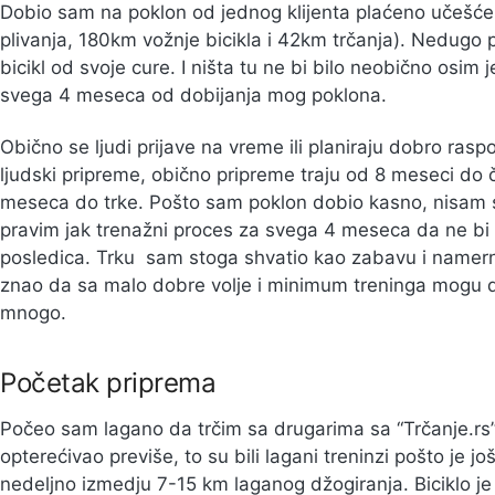
Dobio sam na poklon od jednog klijenta plaćeno učešć
plivanja, 180km vožnje bicikla i 42km trčanja). Nedugo
bicikl od svoje cure. I ništa tu ne bi bilo neobično osim
svega 4 meseca od dobijanja mog poklona.
Obično se ljudi prijave na vreme ili planiraju dobro ras
ljudski pripreme, obično pripreme traju od 8 meseci do 
meseca do trke. Pošto sam poklon dobio kasno, nisam s
pravim jak trenažni proces za svega 4 meseca da ne bi 
posledica. Trku sam stoga shvatio kao zabavu i namern
znao da sa malo dobre volje i minimum treninga mogu d
mnogo.
Početak priprema
Počeo sam lagano da trčim sa drugarima sa “Trčanje.rs” 
opterećivao previše, to su bili lagani treninzi pošto je jo
nedeljno izmedju 7-15 km laganog džogiranja. Biciklo je