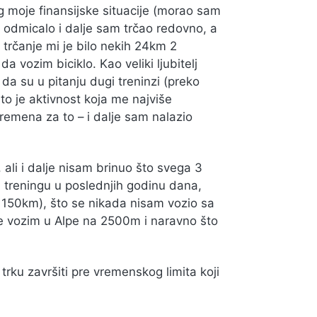
 moje finansijske situacije (morao sam
 odmicalo i dalje sam trčao redovno, a
rčanje mi je bilo nekih 24km 2
a vozim biciklo. Kao veliki ljubitelj
da su u pitanju dugi treninzi (preko
o je aktivnost koja me najviše
 vremena za to – i dalje sam nalazio
ali i dalje nisam brinuo što svega 3
treningu u poslednjih godinu dana,
o 150km), što se nikada nisam vozio sa
se vozim u Alpe na 2500m i naravno što
rku završiti pre vremenskog limita koji