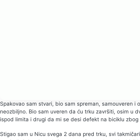
Spakovao sam stvari, bio sam spreman, samouveren i opu
neozbiljno. Bio sam uveren da ću trku završiti, osim u d
ispod limita i drugi da mi se desi defekt na biciklu zbo
Stigao sam u Nicu svega 2 dana pred trku, svi takmičari 