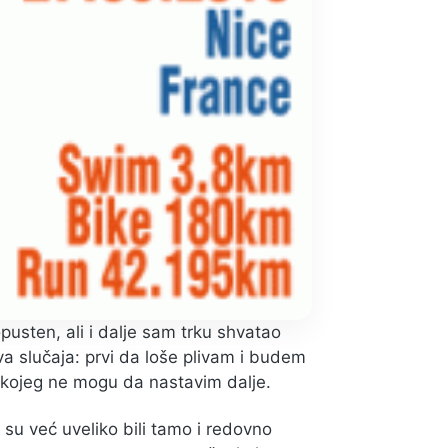
sten, ali i dalje sam trku shvatao
va slučaja: prvi da loše plivam i budem
g kojeg ne mogu da nastavim dalje.
su već uveliko bili tamo i redovno