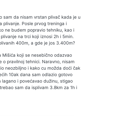
ao sam da nisam vrstan plivač kada je u
a plivanje. Posle prvog treninga i
o ne budem popravio tehniku, kao i
ivanje na trci koji iznosi 2h i 5min.
plivanih 400m, a gde je jos 3.400m?
 Mišića koji se nesebično odazvao
o pravilnoj tehnici. Naravno, nisam
o neozbiljno i kako cu možda doći čak
edećih 10ak dana sam odlazio gotovo
 lagano i povećavao dužinu, stigao
trebao sam da isplivam 3.8km za 1h i