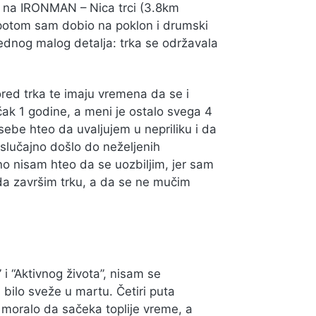
e na IRONMAN – Nica trci (3.8km
 potom sam dobio na poklon i drumski
 jednog malog detalja: trka se održavala
pored trka te imaju vremena da se i
čak 1 godine, a meni je ostalo svega 4
ebe hteo da uvaljujem u nepriliku i da
slučajno došlo do neželjenih
o nisam hteo da se uozbiljim, jer sam
a završim trku, a da se ne mučim
i “Aktivnog života”, nisam se
š bilo sveže u martu. Četiri puta
 moralo da sačeka toplije vreme, a