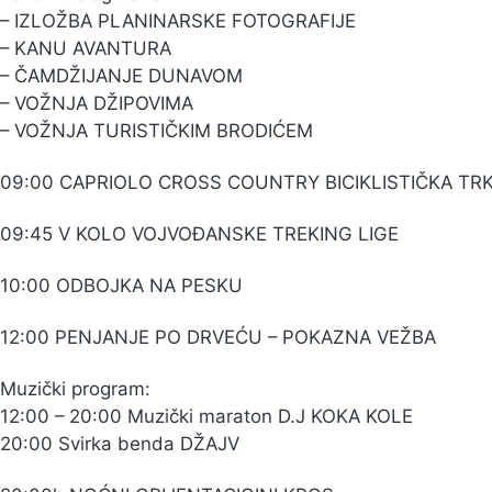
– IZLOŽBA PLANINARSKE FOTOGRAFIJE
– KANU AVANTURA
– ČAMDŽIJANJE DUNAVOM
– VOŽNJA DŽIPOVIMA
– VOŽNJA TURISTIČKIM BRODIĆEM
09:00 CAPRIOLO CROSS COUNTRY BICIKLISTIČKA TR
09:45 V KOLO VOJVOĐANSKE TREKING LIGE
10:00 ODBOJKA NA PESKU
12:00 PENJANJE PO DRVEĆU – POKAZNA VEŽBA
Muzički program:
12:00 – 20:00 Muzički maraton D.J KOKA KOLE
20:00 Svirka benda DŽAJV