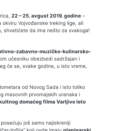
rica,
22 – 25. avgust 2019. godine
–
okviru Vojvođanske treking lige, ali
am, shvatićete da ima nešto za svakoga!
ativno-zabavno-muzičko-kulinarsko-
vom učesniku obezbedi sadržajan i
jeg će se, svake godine, u isto vreme,
lometara od Novog Sada i isto toliko
bog masovnih prvomajskih uranaka i
kultnog domaćeg filma Varljivo leto
posećuju još samo najiskreniji
ičar-Inđija” koji ovde imaju
planinarski