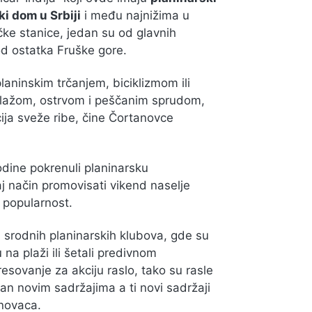
i dom u Srbiji
i među najnižima u
čke stanice, jedan su od glavnih
od ostatka Fruške gore.
laninskim trčanjem, biciklizmom ili
plažom, ostrvom i peščanim sprudom,
ija sveže ribe, čine Čortanovce
odine pokrenuli planinarsku
aj način promovisati vikend naselje
i popularnost.
 srodnih planinarskih klubova, gde su
u na plaži ili šetali predivnom
sovanje za akciju raslo, tako su rasle
n novim sadržajima a ti novi sadržaji
anovaca.