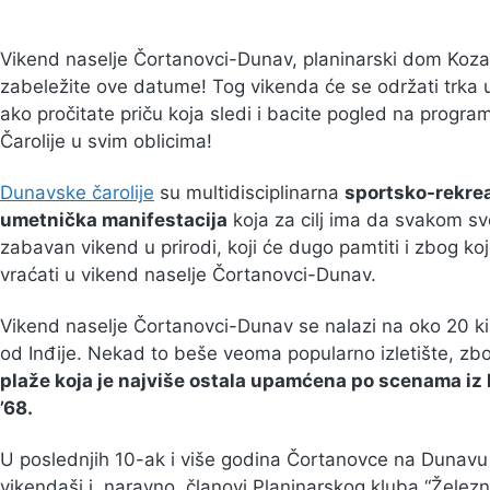
Vikend naselje Čortanovci-Dunav, planinarski dom Koza
zabeležite ove datume! Tog vikenda će se održati trka u 
ako pročitate priču koja sledi i bacite pogled na progr
Čarolije u svim oblicima!
Dunavske čarolije
su multidisciplinarna
sportsko-rekre
umetnička manifestacija
koja za cilj ima da svakom s
zabavan vikend u prirodi, koji će dugo pamtiti i zbog ko
vraćati u vikend naselje Čortanovci-Dunav.
Vikend naselje Čortanovci-Dunav se nalazi na oko 20 ki
od Inđije. Nekad to beše veoma popularno izletište, z
plaže koja je najviše ostala upamćena po scenama iz 
’68.
U poslednjih 10-ak i više godina Čortanovce na Dunavu 
vikendaši i, naravno, članovi Planinarskog kluba “Železn