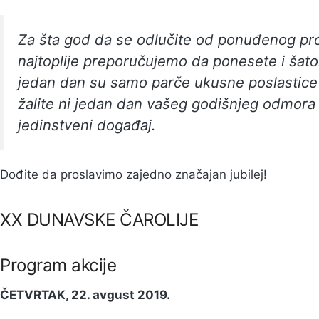
Za šta god da se odlučite od ponuđenog p
najtoplije preporučujemo da ponesete i šator
jedan dan su samo parče ukusne poslastice
žalite ni jedan dan vašeg godišnjeg odmora 
jedinstveni događaj.
Dođite da proslavimo zajedno značajan jubilej!
XX DUNAVSKE ČAROLIJE
Program akcije
ČETVRTAK, 22. avgust 2019.