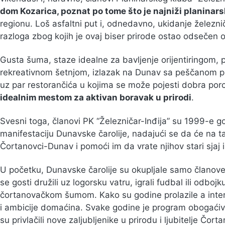
dom Kozarica, poznat po tome što je najniži planinarsk
regionu. Loš asfaltni put i, odnedavno, ukidanje železni
razloga zbog kojih je ovaj biser prirode ostao odsečen 
Gusta šuma, staze idealne za bavljenje orijentiringom, p
rekreativnom šetnjom, izlazak na Dunav sa peščanom 
uz par restorančića u kojima se može pojesti dobra porc
idealnim mestom za aktivan boravak u prirodi
.
Svesni toga, članovi PK “Železničar-Inđija” su 1999-e g
manifestaciju Dunavske čarolije, nadajući se da će na t
Čortanovci-Dunav i pomoći im da vrate njihov stari sjaj 
U početku, Dunavske čarolije su okupljale samo članove
se gosti družili uz logorsku vatru, igrali fudbal ili odbojk
čortanovačkom šumom. Kako su godine prolazile a intere
i ambicije domaćina. Svake godine je program obogaćiva
su privlačili nove zaljubljenike u prirodu i ljubitelje Čort