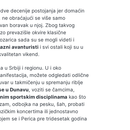
e dve decenije postojanja jer domaćin
a, ne obraćajući se više samo
tivan boravak u njoj. Zbog takvog
zo prevazišle okvire klasične
zarica sada su se mogli videti i
orazni avanturisti
i svi ostali koji su u
valitetan vikend.
u Srbiji i regionu. U i oko
manifestacija, možete odgledati odlične
uvar u takmičenju u spremanju riblje
se u Dunavu
, voziti se čamcima,
jnim sportskim disciplinama
kao što
klizam, odbojka na pesku, šah, probati
muzičkim koncertima ili jednostavno
ojem se i Perica pre tridesetak godina