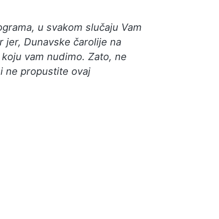
rograma, u svakom slučaju Vam
 jer, Dunavske čarolije na
 koju vam nudimo. Zato, ne
i ne propustite ovaj