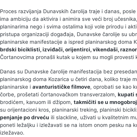
Proces razvijanja Dunavskih čarolija traje i danas, posl
ima ambiciju da aktivira i animira sve veći broj učesnik
planinarima nego i svima ostalima koji vole prirodu i ak
pristupa organizaciji događaja, Dunavske čarolije su ubr
planinarske manifestacije a ispred planinarskog doma Ko
brdski biciklisti, izviđači, orijentirci, vikendaši, razn
Čortanovcima pronašli kutak u kojem su mogli provesti k
Danas su Dunavske čarolije manifestacija bez presedana 
planinarskog doma Kozarica u četiri dana, koliko traje 
planinarske i
avanturističke filmove
, oprobati se kao k
čorbe, prošetati čortanovačkom transverzalom,
kupati 
brodićem, kanuom ili džipom,
takmičiti se u mnogobro
su orijentacioni kros, planinarski treking, planinski bici
penjanje po drveću
ili slackline, uživati u kvalitetnim 
poneti ležaljku i izležavati se na istom onom pesku na k
izležavao.