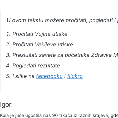
U ovom tekstu možete pročitati, pogledati i 
Pročitati Vujine utiske
Pročitati Vekijeve utiske
Preslušati savete za početnike Zdravka M
Pogledati rezultate
I slike na
facebooku
i
flickru
Igor:
Kula je juče ugostila nas 90 trkača iz raznih krajeva, gd