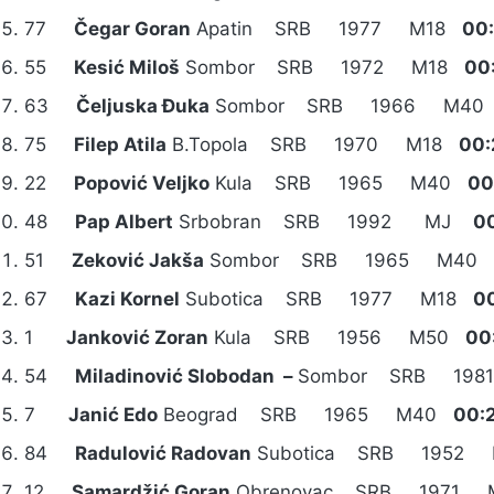
77
Čegar Goran
Apatin SRB 1977 M18
00
55
Kesić Miloš
Sombor SRB 1972 M18
00
63
Čeljuska Đuka
Sombor SRB 1966 M4
75
Filep Atila
B.Topola SRB 1970 M18
00:
22
Popović Veljko
Kula SRB 1965 M40
00
48
Pap Albert
Srbobran SRB 1992 MJ
00
51
Zeković Jakša
Sombor SRB 1965 M40
67
Kazi Kornel
Subotica SRB 1977 M18
0
1
Janković Zoran
Kula SRB 1956 M50
00
54
Miladinović Slobodan –
Sombor SRB 19
7
Janić Edo
Beograd SRB 1965 M40
00:
84
Radulović Radovan
Subotica SRB 1952
12
Samardžić Goran
Obrenovac SRB 1971