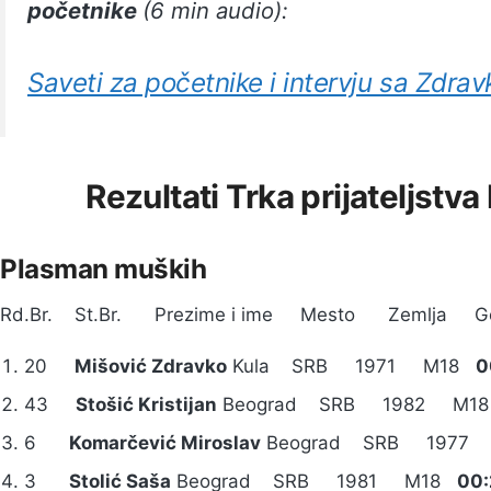
početnike
(6 min audio):
Saveti za početnike i intervju sa Zdr
Rezultati Trka prijateljst
Plasman muških
Rd.Br. St.Br. Prezime i ime Mesto Zemlja G
20
Mišović Zdravko
Kula SRB 1971 M18
0
43
Stošić Kristijan
Beograd SRB 1982 M1
6
Komarčević Miroslav
Beograd SRB 197
3
Stolić Saša
Beograd SRB 1981 M18
00: