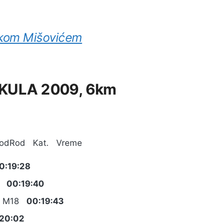
avkom Mišovićem
va KULA 2009, 6km
odRod Kat. Vreme
0:19:28
8
00:19:40
7 M18
00:19:43
20:02