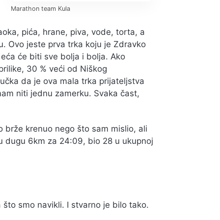
Marathon team Kula
oka, pića, hrane, piva, vode, torta, a
ju. Ovo jeste prva trka koju je Zdravko
ća će biti sve bolja i bolja. Ako
ilike, 30 % veći od Niškog
čka da je ova mala trka prijateljstva
m niti jednu zamerku. Svaka čast,
o brže krenuo nego što sam mislio, ali
zu dugu 6km za 24:09, bio 28 u ukupnoj
to smo navikli. I stvarno je bilo tako.