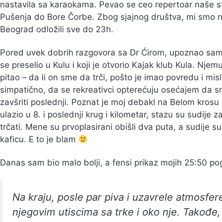
nastavila sa karaokama. Pevao se ceo repertoar naše s
Pušenja do Bore Čorbe. Zbog sjajnog društva, mi smo na
Beograd odložili sve do 23h.
Pored uvek dobrih razgovora sa Dr Ćirom, upoznao sam 
se preselio u Kulu i koji je otvorio Kajak klub Kula. Njem
pitao – da li on sme da trči, pošto je imao povredu i misl
simpatično, da se rekreativci opterećuju osećajem da sm
zavšriti poslednji. Poznat je moj debakl na Belom kros
ulazio u 8. i poslednji krug i kilometar, stazu su sudije za
trčati. Mene su prvoplasirani obišli dva puta, a sudije s
kaficu. E to je blam
Danas sam bio malo bolji, a fensi prikaz mojih 25:50 
Na kraju, posle par piva i uzavrele atmosfer
njegovim utiscima sa trke i oko nje. Takođe,