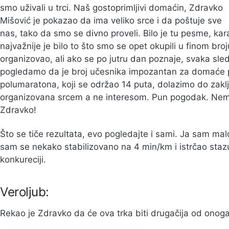
smo uživali u trci. Naš gostoprimljivi domaćin, Zdravko
Mišović je pokazao da ima veliko srce i da poštuje sve
nas, tako da smo se divno proveli. Bilo je tu pesme, kara
najvažnije je bilo to što smo se opet okupili u finom bro
organizovao, ali ako se po jutru dan poznaje, svaka slede
pogledamo da je broj učesnika impozantan za domaće pr
polumaratona, koji se održao 14 puta, dolazimo do zaklju
organizovana srcem a ne interesom. Pun pogodak. Nema
Zdravko!
Što se tiče rezultata, evo pogledajte i sami. Ja sam mal
sam se nekako stabilizovano na 4 min/km i istrčao sta
konkureciji.
Veroljub:
Rekao je Zdravko da će ova trka biti drugačija od onoga š