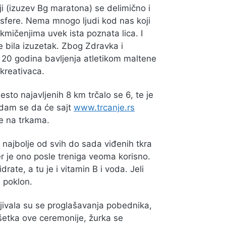
ji (izuzev Bg maratona) se delimično i
fere. Nema mnogo ljudi kod nas koji
akmičenjima uvek ista poznata lica. I
e bila izuzetak. Zbog Zdravka i
d 20 godina bavljenja atletikom maltene
ekreativaca.
sto najavljenih 8 km trčalo se 6, te je
Nadam se da će sajt
www.trcanje.rs
e na trkama.
je najbolje od svih do sada viđenih tkra
jer je ono posle treniga veoma korisno.
rate, a tu je i vitamin B i voda. Jeli
 poklon.
jivala su se proglašavanja pobednika,
tka ove ceremonije, žurka se