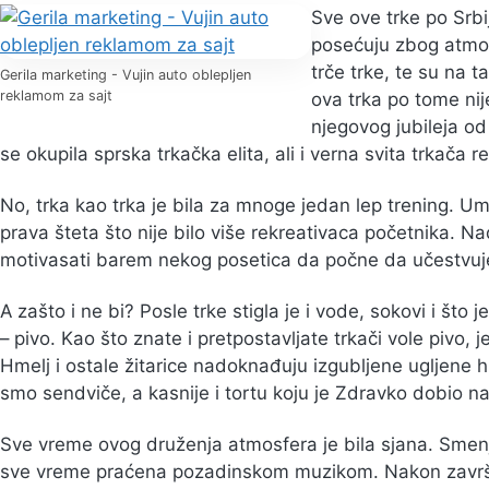
Sve ove trke po Srbi
posećuju zbog atmos
trče trke, te su na t
Gerila marketing - Vujin auto oblepljen
reklamom za sajt
ova trka po tome nij
njegovog jubileja o
se okupila sprska trkačka elita, ali i verna svita trkača r
No, trka kao trka je bila za mnoge jedan lep trening. Ume
prava šteta što nije bilo više rekreativaca početnika. 
motivasati barem nekog posetica da počne da učestvuj
A zašto i ne bi? Posle trke stigla je i vode, sokovi i što 
– pivo. Kao što znate i pretpostavljate trkači vole pivo, 
Hmelj i ostale žitarice nadoknađuju izgubljene ugljene hid
smo sendviče, a kasnije i tortu koju je Zdravko dobio na
Sve vreme ovog druženja atmosfera je bila sjana. Smen
sve vreme praćena pozadinskom muzikom. Nakon završe