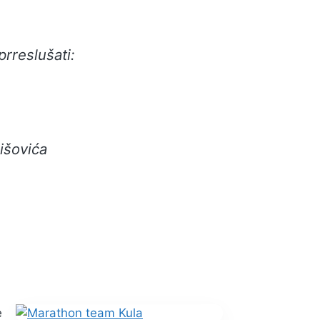
prreslušati:
išovića
e