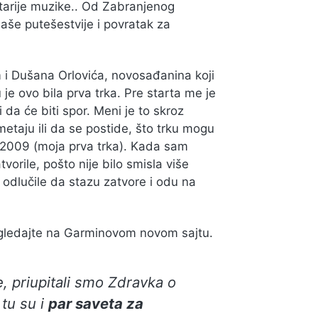
tarije muzike.. Od Zabranjenog
še putešestvije i povratak za
i Dušana Orlovića, novosađanina koji
u je ovo bila prva trka. Pre starta me je
i da će biti spor. Meni je to skroz
etaju ili da se postide, što trku mogu
u 2009 (moja prva trka). Kada sam
tvorile, pošto nije bilo smisla više
u odlučile da stazu zatvore i odu na
pogledajte na Garminovom novom sajtu.
e, priupitali smo Zdravka o
 tu su i
par saveta za