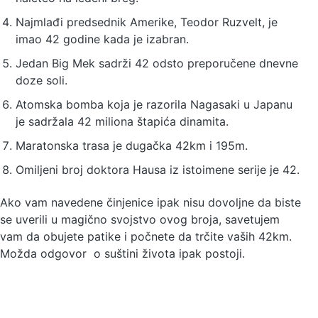
Najmlađi predsednik Amerike, Teodor Ruzvelt, je
imao 42 godine kada je izabran.
Jedan Big Mek sadrži 42 odsto preporučene dnevne
doze soli.
Atomska bomba koja je razorila Nagasaki u Japanu
je sadržala 42 miliona štapića dinamita.
Maratonska trasa je dugačka 42km i 195m.
Omiljeni broj doktora Hausa iz istoimene serije je 42.
Ako vam navedene činjenice ipak nisu dovoljne da biste
se uverili u magično svojstvo ovog broja, savetujem
vam da obujete patike i počnete da trčite vaših 42km.
Možda odgovor o suštini života ipak postoji.