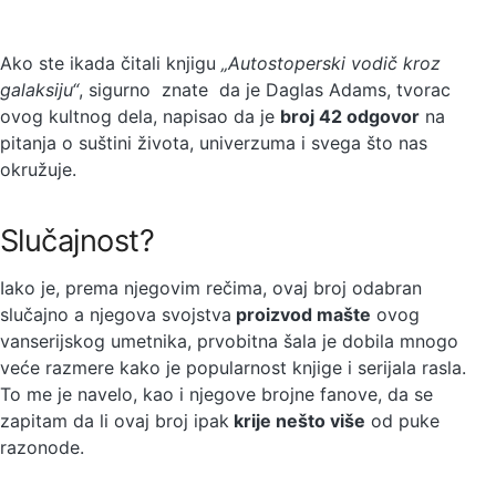
Ako ste ikada čitali knjigu
„Autostoperski vodič kroz
galaksiju“
, sigurno znate da je Daglas Adams, tvorac
ovog kultnog dela, napisao da je
broj 42 odgovor
na
pitanja o suštini života, univerzuma i svega što nas
okružuje.
Slučajnost?
Iako je, prema njegovim rečima, ovaj broj odabran
slučajno a njegova svojstva
proizvod mašte
ovog
vanserijskog umetnika, prvobitna šala je dobila mnogo
veće razmere kako je popularnost knjige i serijala rasla.
To me je navelo, kao i njegove brojne fanove, da se
zapitam da li ovaj broj ipak
krije nešto više
od puke
razonode.