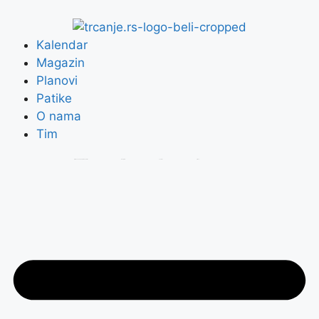
Kalendar
Magazin
Planovi
Patike
O nama
Tim
Prijavi se na Trčanje.rs Newsletter
Instagram
Youtube
Strava