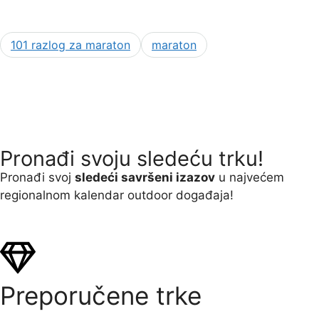
101 razlog za maraton
maraton
Pronađi svoju sledeću trku!
Pron
ađi svoj
sledeći savršeni izazov
u najvećem
regionalnom kalendar outdoor događaja!
Preporučene trke