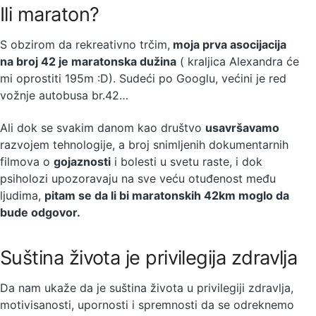
Ili maraton?
S obzirom da rekreativno trčim,
moja prva asocijacija
na broj 42 je maratonska dužina
( kraljica Alexandra će
mi oprostiti 195m :D). Sudeći po Googlu, većini je red
vožnje autobusa br.42…
Ali dok se svakim danom kao društvo
usavršavamo
razvojem tehnologije, a broj snimljenih dokumentarnih
filmova o
gojaznosti
i bolesti u svetu raste, i dok
psiholozi upozoravaju na sve veću otuđenost među
ljudima,
pitam se da li bi maratonskih 42km moglo da
bude odgovor.
Suština života je privilegija zdravlja
Da nam ukaže da je suština života u privilegiji zdravlja,
motivisanosti, upornosti i spremnosti da se odreknemo