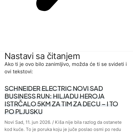
Nastavi sa čitanjem
Ako ti je ovo bilo zanimljivo, možda će ti se svideti i
ovi tekstovi:
SCHNEIDER ELECTRIC NOVI SAD
BUSINESS RUN: HILJADU HEROJA
ISTRČALO 5KM ZA TIM ZA DECU – I TO
PO PLJUSKU
Novi Sad, 11. jun 2026. / Kiša nije bila razlog da ostanete
kod kuće. To je poruka koju je juče poslao osmi po redu