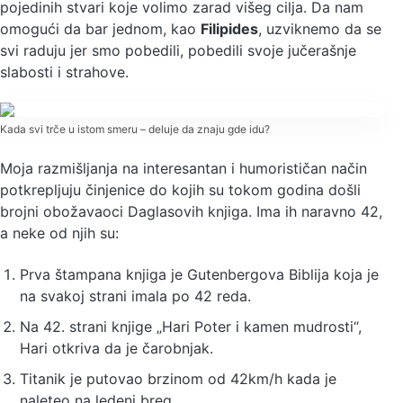
pojedinih stvari koje volimo zarad višeg cilja. Da nam
omogući da bar jednom, kao
Filipides
, uzviknemo da se
svi raduju jer smo pobedili, pobedili svoje jučerašnje
slabosti i strahove.
Kada svi trče u istom smeru – deluje da znaju gde idu?
Moja razmišljanja na interesantan i humorističan način
potkrepljuju činjenice do kojih su tokom godina došli
brojni obožavaoci Daglasovih knjiga. Ima ih naravno 42,
a neke od njih su:
Prva štampana knjiga je Gutenbergova Biblija koja je
na svakoj strani imala po 42 reda.
Na 42. strani knjige „Hari Poter i kamen mudrosti“,
Hari otkriva da je čarobnjak.
Titanik je putovao brzinom od 42km/h kada je
naleteo na ledeni breg.