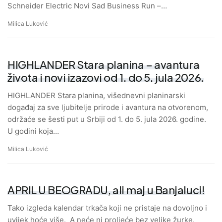
Schneider Electric Novi Sad Business Run –…
Milica Luković
HIGHLANDER Stara planina – avantura
života i novi izazovi od 1. do 5. jula 2026.
HIGHLANDER Stara planina, višednevni planinarski
događaj za sve ljubitelje prirode i avantura na otvorenom,
održaće se šesti put u Srbiji od 1. do 5. jula 2026. godine.
U godini koja…
Milica Luković
APRIL U BEOGRADU, ali maj u Banjaluci!
Tako izgleda kalendar trkača koji ne pristaje na dovoljno i
uvijek hoće više. A neće ni proljeće bez velike žurke.