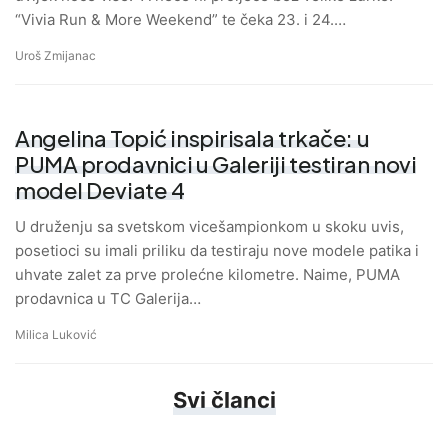
“Vivia Run & More Weekend” te čeka 23. i 24.…
Uroš Zmijanac
Angelina Topić inspirisala trkače: u
PUMA prodavnici u Galeriji testiran novi
model Deviate 4
U druženju sa svetskom vicešampionkom u skoku uvis,
posetioci su imali priliku da testiraju nove modele patika i
uhvate zalet za prve prolećne kilometre. Naime, PUMA
prodavnica u TC Galerija…
Milica Luković
Svi članci