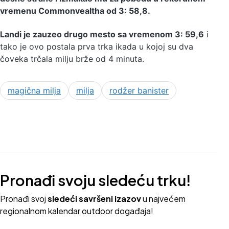
vremenu Commonvealtha od 3: 58,8.
Landi je zauzeo drugo mesto sa vremenom 3: 59,6
i
tako je ovo postala prva trka ikada u kojoj su dva
čoveka trčala milju brže od 4 minuta.
magična milja
milja
rodžer banister
Pronađi svoju sledeću trku!
Pron
ađi svoj
sledeći savršeni izazov
u najvećem
regionalnom kalendar outdoor događaja!