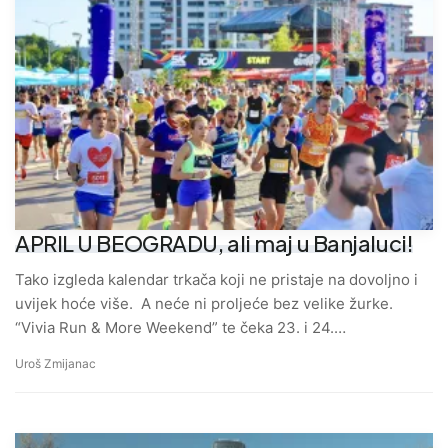
APRIL U BEOGRADU, ali maj u Banjaluci!
Tako izgleda kalendar trkača koji ne pristaje na dovoljno i
uvijek hoće više. A neće ni proljeće bez velike žurke.
“Vivia Run & More Weekend” te čeka 23. i 24.…
Uroš Zmijanac