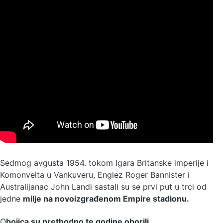
Sedmog avgusta 1954. tokom Igara Britanske imperije i
Komonvelta u Vankuveru, Englez Roger Bannister i
Australijanac John Landi sastali su se prvi put u trci od
jedne
milje na novoizgrađenom Empire stadionu.
O
bojica su prethodno te godine oborili