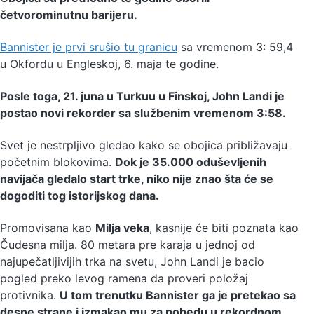
četvorominutnu barijeru.
Bannister je prvi srušio tu granicu
sa vremenom 3: 59,4
u Okfordu u Engleskoj, 6. maja te godine.
Posle toga, 21. juna u Turkuu u Finskoj, John Landi je
postao novi rekorder sa službenim vremenom 3:58.
Svet je nestrpljivo gledao kako se obojica približavaju
početnim blokovima.
Dok je 35.000 oduševljenih
navijača gledalo start trke, niko nije znao šta će se
dogoditi tog istorijskog dana.
Promovisana kao
Milja veka
, kasnije će biti poznata kao
Čudesna milja. 80 metara pre karaja u jednoj od
najupečatljivijih trka na svetu, John Landi je bacio
pogled preko levog ramena da proveri položaj
protivnika.
U tom trenutku Bannister ga je pretekao sa
desne strane i izmakao mu za pobedu u rekordnom