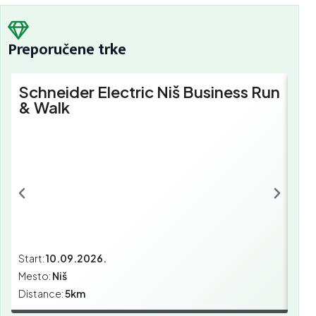
Preporučene trke
Schneider Electric Niš Business Run
Sc
& Walk
Bu
Start:
10.09.2026.
Star
Mesto:
Niš
Mes
Distance:
5km
Dist