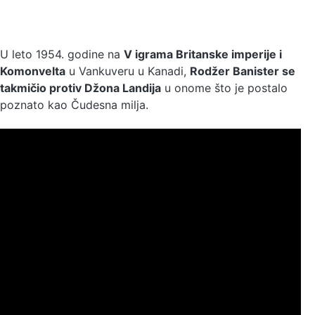
U leto 1954. godine na
V igrama Britanske imperije i
Komonvelta
u Vankuveru u Kanadi,
Rodžer Banister se
takmičio protiv Džona Landija
u onome što je postalo
poznato kao Čudesna milja.