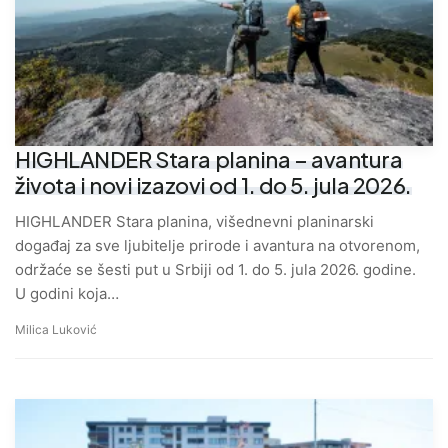
HIGHLANDER Stara planina – avantura
života i novi izazovi od 1. do 5. jula 2026.
HIGHLANDER Stara planina, višednevni planinarski
događaj za sve ljubitelje prirode i avantura na otvorenom,
održaće se šesti put u Srbiji od 1. do 5. jula 2026. godine.
U godini koja…
Milica Luković