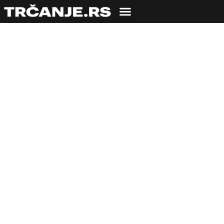
Čudesna milja! Dan
kada su se sreli
Rodžer Banister i
Džon Landi i ispisali
istoriju atletike
trčavši obojica ispod
4 minute.
19.07.2025
Uroš Zmijanac
2 min čitanja