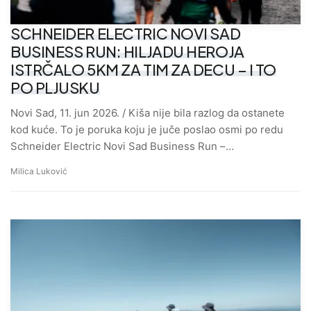
SCHNEIDER ELECTRIC NOVI SAD
BUSINESS RUN: HILJADU HEROJA
ISTRČALO 5KM ZA TIM ZA DECU – I TO
PO PLJUSKU
Novi Sad, 11. jun 2026. / Kiša nije bila razlog da ostanete
kod kuće. To je poruka koju je juče poslao osmi po redu
Schneider Electric Novi Sad Business Run –…
Milica Luković