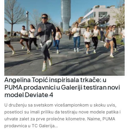
Angelina Topić inspirisala trkače: u
PUMA prodavnici u Galeriji testiran novi
model Deviate 4
U druženju sa svetskom vicešampionkom u skoku uvis,
posetioci su imali priliku da testiraju nove modele patika i
uhvate zalet za prve prolećne kilometre. Naime, PUMA
prodavnica u TC Galerija…