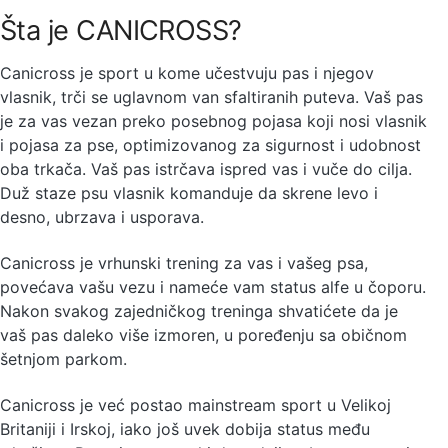
Šta je CANICROSS?
Canicross je sport u kome učestvuju pas i njegov
vlasnik, trči se uglavnom van sfaltiranih puteva. Vaš pas
je za vas vezan preko posebnog pojasa koji nosi vlasnik
i pojasa za pse, optimizovanog za sigurnost i udobnost
oba trkača. Vaš pas istrčava ispred vas i vuče do cilja.
Duž staze psu vlasnik komanduje da skrene levo i
desno, ubrzava i usporava.
Canicross je vrhunski trening za vas i vašeg psa,
povećava vašu vezu i nameće vam status alfe u čoporu.
Nakon svakog zajedničkog treninga shvatićete da je
vaš pas daleko više izmoren, u poređenju sa običnom
šetnjom parkom.
Canicross je već postao mainstream sport u Velikoj
Britaniji i Irskoj, iako još uvek dobija status među