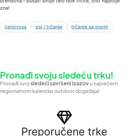
brendova i slušati svoje telo dok trčite, ono najbolje
zna!
canicross
psi i trčanje
trčanje sa psom
Pronađi svoju sledeću trku!
Pron
ađi svoj
sledeći savršeni izazov
u najvećem
regionalnom kalendar outdoor događaja!
Preporučene trke