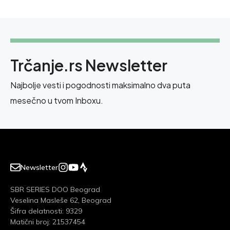
Trčanje.rs Newsletter
Najbolje vesti i pogodnosti maksimalno dva puta
mesečno u tvom Inboxu.
Newsletter
SBR SERIES DOO Beograd
Veselina Masleše 62, Beograd
Šifra delatnosti: 9329
Matični broj: 21537454