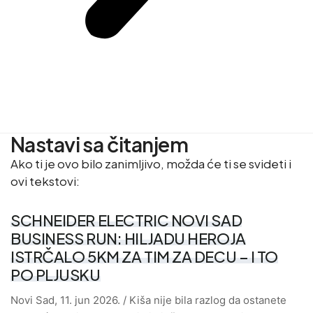
Nastavi sa čitanjem
Ako ti je ovo bilo zanimljivo, možda će ti se svideti i
ovi tekstovi:
SCHNEIDER ELECTRIC NOVI SAD
BUSINESS RUN: HILJADU HEROJA
ISTRČALO 5KM ZA TIM ZA DECU – I TO
PO PLJUSKU
Novi Sad, 11. jun 2026. / Kiša nije bila razlog da ostanete