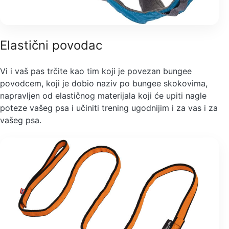
Elastični povodac
Vi i vaš pas trčite kao tim koji je povezan bungee
povodcem, koji je dobio naziv po bungee skokovima,
napravljen od elastičnog materijala koji će upiti nagle
poteze vašeg psa i učiniti trening ugodnijim i za vas i za
vašeg psa.