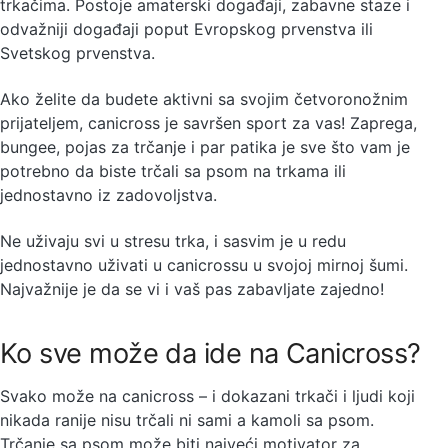
trkačima. Postoje amaterski događaji, zabavne staze i
odvažniji događaji poput Evropskog prvenstva ili
Svetskog prvenstva.
Ako želite da budete aktivni sa svojim četvoronožnim
prijateljem, canicross je savršen sport za vas! Zaprega,
bungee, pojas za trčanje i par patika je sve što vam je
potrebno da biste trčali sa psom na trkama ili
jednostavno iz zadovoljstva.
Ne uživaju svi u stresu trka, i sasvim je u redu
jednostavno uživati u canicrossu u svojoj mirnoj šumi.
Najvažnije je da se vi i vaš pas zabavljate zajedno!
Ko sve može da ide na Canicross?
Svako može na canicross – i dokazani trkači i ljudi koji
nikada ranije nisu trčali ni sami a kamoli sa psom.
Trčanje sa psom može biti najveći motivator za