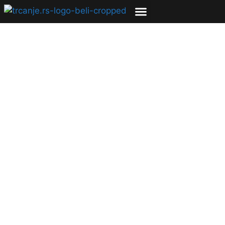
CANICROSS – trčanje
sa psima je sve
popularniji sport u
svetu.
11.01.2021
Uroš Zmijanac
4 min čitanja