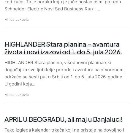
kod kuće. To je poruka koju je juče poslao osmi po redu
Schneider Electric Novi Sad Business Run –…
Milica Luković
HIGHLANDER Stara planina – avantura
života i novi izazovi od 1. do 5. jula 2026.
HIGHLANDER Stara planina, višednevni planinarski
događaj za sve ljubitelje prirode i avantura na otvorenom,
održaće se šesti put u Srbiji od 1. do 5. jula 2026. godine.
U godini koja…
Milica Luković
APRIL U BEOGRADU, ali maj u Banjaluci!
Tako izgleda kalendar trkača koji ne pristaje na dovoljno i