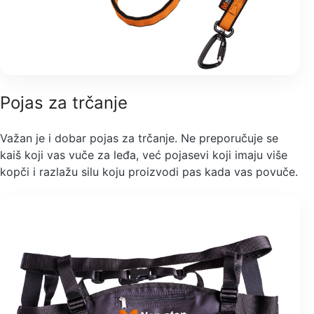
Pojas za trčanje
Važan je i dobar pojas za trčanje. Ne preporučuje se
kaiš koji vas vuče za leđa, već pojasevi koji imaju više
kopči i razlažu silu koju proizvodi pas kada vas povuče.