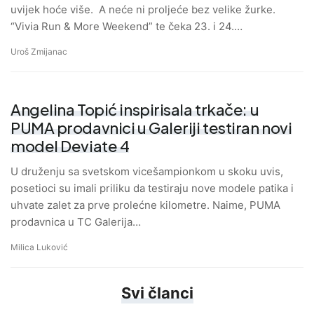
uvijek hoće više. A neće ni proljeće bez velike žurke.
“Vivia Run & More Weekend” te čeka 23. i 24.…
Uroš Zmijanac
Angelina Topić inspirisala trkače: u
PUMA prodavnici u Galeriji testiran novi
model Deviate 4
U druženju sa svetskom vicešampionkom u skoku uvis,
posetioci su imali priliku da testiraju nove modele patika i
uhvate zalet za prve prolećne kilometre. Naime, PUMA
prodavnica u TC Galerija…
Milica Luković
Svi članci