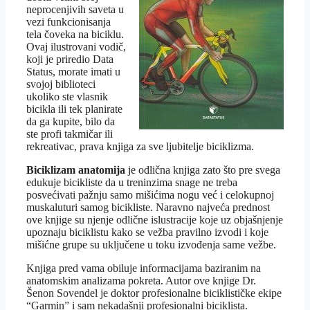
neprocenjivih saveta u
vezi funkcionisanja
tela čoveka na biciklu.
Ovaj ilustrovani vodič,
koji je priredio Data
Status, morate imati u
svojoj biblioteci
ukoliko ste vlasnik
bicikla ili tek planirate
da ga kupite, bilo da
ste profi takmičar ili
rekreativac, prava knjiga za sve ljubitelje biciklizma.
Biciklizam anatomija
je odlična knjiga zato što pre svega
edukuje bicikliste da u treninzima snage ne treba
posvećivati pažnju samo mišićima nogu već i celokupnoj
muskaluturi samog bicikliste. Naravno najveća prednost
ove knjige su njenje odlične islustracije koje uz objašnjenje
upoznaju biciklistu kako se vežba pravilno izvodi i koje
mišićne grupe su uključene u toku izvođenja same vežbe.
Knjiga pred vama obiluje informacijama baziranim na
anatomskim analizama pokreta. Autor ove knjige Dr.
Šenon Sovendel je doktor profesionalne biciklističke ekipe
“Garmin” i sam nekadašnji profesionalni biciklista.