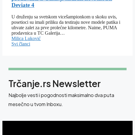
Deviate 4
U druženju sa svetskom vicešampionkom u skoku uvis,
posetioci su imali priliku da testiraju nove modele patika i
uhvate zalet za prve prolećne kilometre. Naime, PUMA
prodavnica u TC Galerija…
Milica Luković
Svi članci
Trčanje.rs Newsletter
Najbolje vesti i pogodnosti maksimalno dva puta
mesečno u tvom Inboxu.