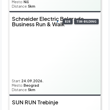
Mesto:
Niš
Distance:
5km
Schneider Electric Belgrade
B2B
TIM-BILDING
Business Run & Walk
Start:
24.09.2026.
Mesto:
Beograd
Distance:
5km
SUN RUN Trebinje