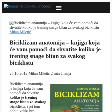
Milan Miletić
Biciklizam anatomija – knjiga koja
će vam pomoći da shvatite koliko je
trening snage bitan za svakog
biciklistu
25.10.2012
Milan Miletić
2 min čitanja
Biciklizam anatomija
je knjiga koja će vam
pomoći da shvatite
koliko je trening
snage bitan za svakog
biciklistu
, i pri tom
dobiti veliki broj