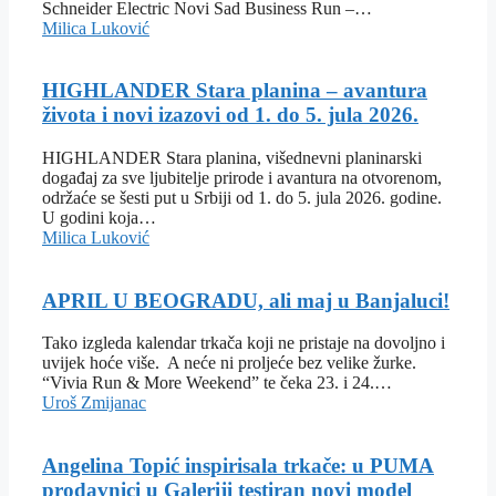
Schneider Electric Novi Sad Business Run –…
Milica Luković
HIGHLANDER Stara planina – avantura
života i novi izazovi od 1. do 5. jula 2026.
HIGHLANDER Stara planina, višednevni planinarski
događaj za sve ljubitelje prirode i avantura na otvorenom,
održaće se šesti put u Srbiji od 1. do 5. jula 2026. godine.
U godini koja…
Milica Luković
APRIL U BEOGRADU, ali maj u Banjaluci!
Tako izgleda kalendar trkača koji ne pristaje na dovoljno i
uvijek hoće više. A neće ni proljeće bez velike žurke.
“Vivia Run & More Weekend” te čeka 23. i 24.…
Uroš Zmijanac
Angelina Topić inspirisala trkače: u PUMA
prodavnici u Galeriji testiran novi model