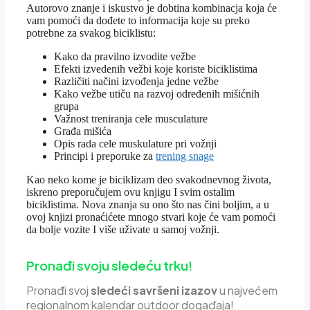
Autorovo znanje i iskustvo je dobtina kombinacja koja će
vam pomoći da dođete to informacija koje su preko
potrebne za svakog biciklistu:
Kako da pravilno izvodite vežbe
Efekti izvedenih vežbi koje koriste biciklistima
Različiti načini izvođenja jedne vežbe
Kako vežbe utiču na razvoj određenih mišićnih
grupa
Važnost treniranja cele musculature
Građa mišića
Opis rada cele muskulature pri vožnji
Principi i preporuke za
trening snage
Kao neko kome je biciklizam deo svakodnevnog života,
iskreno preporučujem ovu knjigu I svim ostalim
biciklistima. Nova znanja su ono što nas čini boljim, a u
ovoj knjizi pronaćićete mnogo stvari koje će vam pomoći
da bolje vozite I više uživate u samoj vožnji.
Pronađi svoju sledeću trku!
Pron
ađi svoj
sledeći savršeni izazov
u najvećem
regionalnom kalendar outdoor događaja!