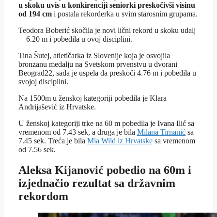
u skoku uvis u konkirenciji seniorki preskočivši visinu
od 194 cm
i postala rekorderka u svim starosnim grupama.
Teodora Boberić skočila je novi lični rekord u skoku udalj
– 6.20 m i pobedila u ovoj disciplini.
Tina Šutej, atletičarka iz Slovenije koja je osvojila
bronzanu medalju na Svetskom prvenstvu u dvorani
Beograd22, sada je uspela da preskoči 4.76 m i pobedila u
svojoj disciplini.
Na 1500m u ženskoj kategoriji pobedila je Klara
Andrijašević iz Hrvatske.
U ženskoj kategoriji trke na 60 m pobedila je Ivana Ilić sa
vremenom od 7.43 sek, a druga je bila
Milana Tirnanić
sa
7.45 sek. Treća je bila
Mia Wild iz Hrvatske
sa vremenom
od 7.56 sek.
Aleksa Kijanović pobedio na 60m i
izjednačio rezultat sa državnim
rekordom