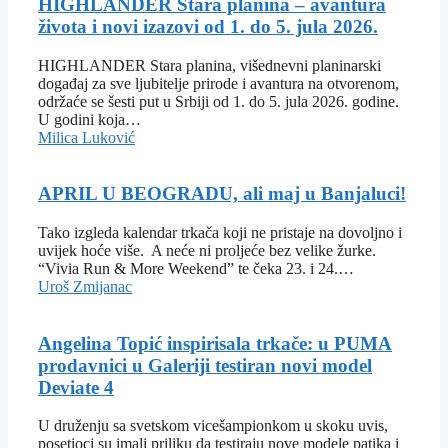
HIGHLANDER Stara planina – avantura
života i novi izazovi od 1. do 5. jula 2026.
HIGHLANDER Stara planina, višednevni planinarski
događaj za sve ljubitelje prirode i avantura na otvorenom,
održaće se šesti put u Srbiji od 1. do 5. jula 2026. godine.
U godini koja…
Milica Luković
APRIL U BEOGRADU, ali maj u Banjaluci!
Tako izgleda kalendar trkača koji ne pristaje na dovoljno i
uvijek hoće više. A neće ni proljeće bez velike žurke.
“Vivia Run & More Weekend” te čeka 23. i 24.…
Uroš Zmijanac
Angelina Topić inspirisala trkače: u PUMA
prodavnici u Galeriji testiran novi model
Deviate 4
U druženju sa svetskom vicešampionkom u skoku uvis,
posetioci su imali priliku da testiraju nove modele patika i