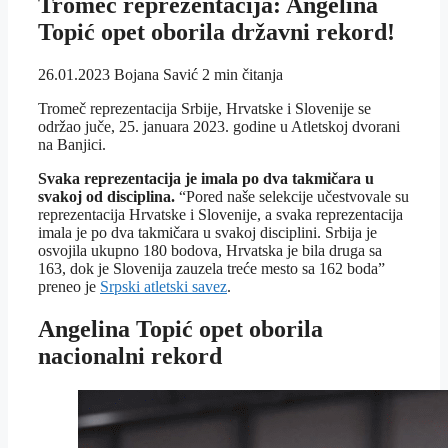
Tromeč reprezentacija: Angelina
Topić opet oborila državni rekord!
26.01.2023
Bojana Savić
2 min čitanja
Tromeč reprezentacija Srbije, Hrvatske i Slovenije se
održao juče, 25. januara 2023. godine u Atletskoj dvorani
na Banjici.
Svaka reprezentacija je imala po dva takmičara u
svakoj od disciplina.
“Pored naše selekcije učestvovale su
reprezentacija Hrvatske i Slovenije, a svaka reprezentacija
imala je po dva takmičara u svakoj disciplini. Srbija je
osvojila ukupno 180 bodova, Hrvatska je bila druga sa
163, dok je Slovenija zauzela treće mesto sa 162 boda”
preneo je
Srpski atletski savez
.
Angelina Topić opet oborila
nacionalni rekord