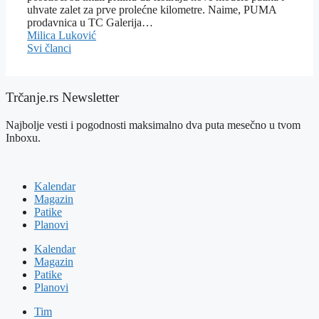
uhvate zalet za prve prolećne kilometre. Naime, PUMA
prodavnica u TC Galerija…
Milica Luković
Svi članci
Trčanje.rs Newsletter
Najbolje vesti i pogodnosti maksimalno dva puta mesečno u tvom
Inboxu.
Kalendar
Magazin
Patike
Planovi
Kalendar
Magazin
Patike
Planovi
Tim