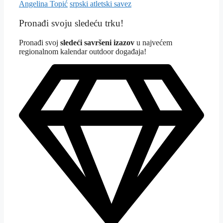
Angelina Topić
srpski atletski savez
Pronađi svoju sledeću trku!
Pron
ađi svoj
sledeći savršeni izazov
u najvećem
regionalnom kalendar outdoor događaja!