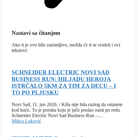
Nastavi sa čitanjem
Ako ti je ovo bilo zanimljivo, možda će ti se svideti i ovi
tekstovi:
SCHNEIDER ELECTRIC NOVI SAD
BUSINESS RUN: HILJADU HEROJA
ISTRČALO 5KM ZA TIM ZA DECU – I
TO PO PLJUSKU
Novi Sad, 11. jun 2026. / Kiša nije bila razlog da ostanete
kod kuće. To je poruka koju je juče poslao osmi po redu
Schneider Electric Novi Sad Business Run –…
Milica Luković