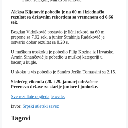
Aleksa Kijanović pobedio je na 60 m i izjednačio
rezultat sa državnim rekordom sa vremenom od 6.66
sek
.
Bogdan Vidojković postavio je lični rekord na 60 m
prepone sa 7.92 sek, a junior Strahinja Radaković je
ostvario dobar rezultat sa 8.20 s.
U muškom troskoku je pobedio Filip Kozina iz Hrvatske.
Armin Sinančević je pobedio u muškoj kategoriji u
bacanju kugle.
U skoku u vis pobedio je Sandro Jeršin Tomassini sa 2.15.
Sledećeg vikenda (28. i 29. januar) održaće se
Prvensvo države za starije juniore i juniorke.
Sve rezultate pogledajte ovde.
Izvor:
Srpski atletski savez
Tagovi