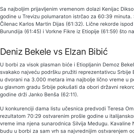
Sa najboljim prijavljenim vremenom dolazi Kenijac Dikson
godine u Trevizu polumaraton istrčao za 60:39 minuta. S
Čilenac Karlos Martin Dijas (61:32). Lične rekorde ispod
Burundija (61:45) i Vorkne Fikre iz Etiopije (61:59) što
Deniz Bekele vs Elzan Bibić
U borbi za visok plasman biće i Etiopljanin Demoz Beke
svakako najveću podršku pružiti reprezentativcu Srbije 
u dvorani na 3.000 metara ima najbolje lično vreme u p
u glavnom gradu Srbije pokušati da obori državni rekord 
godine drži Janko Benša (62:11).
U konkurenciji dama listu učesnica predvodi Teresa Omos
rezultatom 70:29 ostvarenim prošle godine u italijansk
vreme ima njena sunarodnica Silvija Medugu. Kavaline 
budu u borbi za sam vrh sa najvrednijim ostvarenjem o