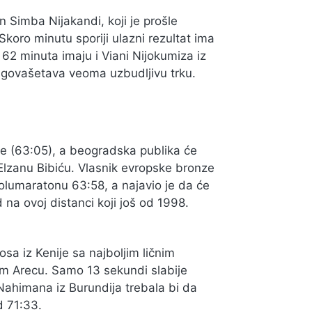
 Simba Nijakandi, koji je prošle
koro minutu sporiji ulazni rezultat ima
 62 minuta imaju i Viani Nijokumiza iz
 nagovašetava veoma uzbudljivu trku.
le (63:05), a beogradska publika će
Elzanu Bibiću. Vlasnik evropske bronze
olumaratonu 63:58, a najavio je da će
na ovoj distanci koji još od 1998.
a iz Kenije sa najboljim ličnim
om Arecu. Samo 13 sekundi slabije
Nahimana iz Burundija trebala bi da
d 71:33.