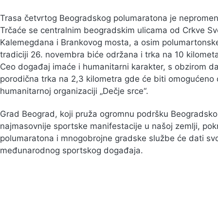
Trasa četvrtog Beogradskog polumaratona je nepromen
Trčaće se centralnim beogradskim ulicama od Crkve Sv
Kalemegdana i Brankovog mosta, a osim polumartonske 
tradiciji 26. novembra biće održana i trka na 10 kilomet
Ceo događaj imaće i humanitarni karakter, s obzirom da
porodična trka na 2,3 kilometra gde će biti omogućeno
humanitarnoj organizaciji „Dečje srce“.
Grad Beograd, koji pruža ogromnu podršku Beogradskom
najmasovnije sportske manifestacije u našoj zemlji, pokr
polumaratona i mnogobrojne gradske službe će dati svoj v
međunarodnog sportskog događaja.