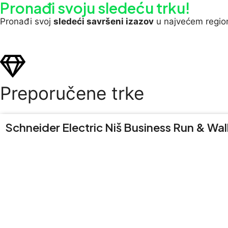
Pronađi svoju sledeću trku!
Pron
ađi svoj
sledeći savršeni izazov
u najvećem regio
Preporučene trke
Schneider Electric Niš Business Run & Wal