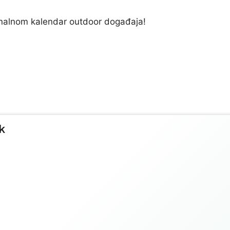
nalnom kalendar outdoor događaja!
k