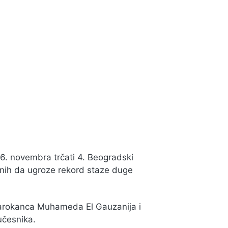
čara na Beogradskom
26. novembra trčati 4. Beogradski
emnih da ugroze rekord staze duge
u Marokanca Muhameda El Gauzanija i
učesnika.