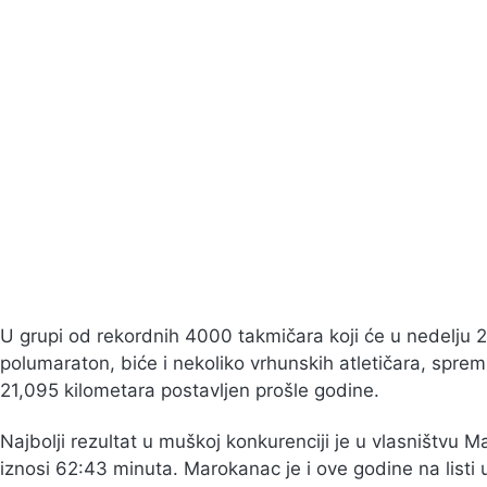
Rekordnih 4000 takmi
polumaratonu
23.11.2023
Bojana Savić
2 min čitanja
U grupi od rekordnih 4000 takmičara koji će u nedelju 
polumaraton, biće i nekoliko vrhunskih atletičara, spr
21,095 kilometara postavljen prošle godine.
Najbolji rezultat u muškoj konkurenciji je u vlasništv
iznosi 62:43 minuta. Marokanac je i ove godine na listi 