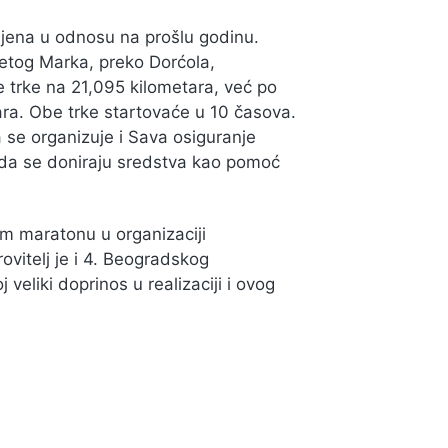
jena u odnosu na prošlu godinu.
etog Marka, preko Dorćola,
trke na 21,095 kilometara, već po
ara. Obe trke startovaće u 10 časova.
 se organizuje i Sava osiguranje
 da se doniraju sredstva kao pomoć
 maratonu u organizaciji
ovitelj je i 4. Beogradskog
eliki doprinos u realizaciji i ovog