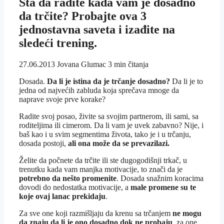
Šta da radite kada vam je dosadno
da trčite? Probajte ova 3
jednostavna saveta i izađite na
sledeći trening.
27.06.2013
Jovana Glumac
3 min čitanja
Dosada.
Da li je istina da je trčanje dosadno?
Da li je to
jedna od najvećih zabluda koja sprečava mnoge da
naprave svoje prve korake?
Radite svoj posao, živite sa svojim partnerom, ili sami, sa
roditeljima ili cimerom. Da li vam je uvek zabavno? Nije, i
baš kao i u svim segmentima života, tako je i u trčanju,
dosada postoji,
ali ona može da se prevazilazi.
Želite da počnete da trčite ili ste dugogodišnji trkač, u
trenutku kada vam manjka motivacije, to znači da je
potrebno da nešto promenite
. Dosada snažnim koracima
dovodi do nedostatka motivacije, a
male promene su te
koje ovaj lanac prekidaju
.
Za sve one koji razmišljaju da krenu sa trčanjem
ne mogu
da znaju da li je ono dosadno dok ne probaju
, za one