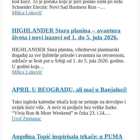
kod kuće. To je poruka koju je juče poslao osmi po redu
Schneider Electric Novi Sad Business Run –…
Milica Luković
HIGHLANDER Stara planina – avantura
života i novi izazovi od 1. do 5. jula 2026.
HIGHLANDER Stara planina, višednevni planinarski
događaj za sve ljubitelje prirode i avantura na otvorenom,
održaće se šesti put u Srbiji od 1. do 5. jula 2026. godine.
U godini koja…
Milica Luković
APRIL U BEOGRADU, ali maj u Banjaluci!
Tako izgleda kalendar trkača koji ne pristaje na dovoljno i
uvijek hoće više. A neće ni proljeće bez velike žurke.
“Vivia Run & More Weekend” te čeka 23. i 24.…
Uroš Zmijanac
Angelina Topić inspirisala trkače: u PUMA