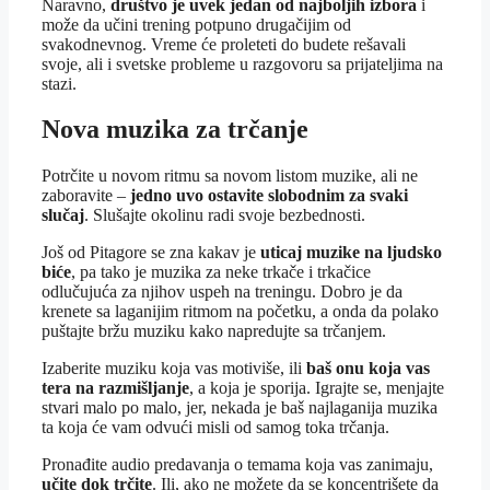
Naravno,
društvo je uvek jedan od najboljih izbora
i
može da učini trening potpuno drugačijim od
svakodnevnog. Vreme će proleteti do budete rešavali
svoje, ali i svetske probleme u razgovoru sa prijateljima na
stazi.
Nova muzika za trčanje
Potrčite u novom ritmu sa novom listom muzike, ali ne
zaboravite –
jedno uvo ostavite slobodnim za svaki
slučaj
. Slušajte okolinu radi svoje bezbednosti.
Još od Pitagore se zna kakav je
uticaj muzike na ljudsko
biće
, pa tako je muzika za neke trkače i trkačice
odlučujuća za njihov uspeh na treningu. Dobro je da
krenete sa laganijim ritmom na početku, a onda da polako
puštajte bržu muziku kako napredujte sa trčanjem.
Izaberite muziku koja vas motiviše, ili
baš onu koja vas
tera na razmišljanje
, a koja je sporija. Igrajte se, menjajte
stvari malo po malo, jer, nekada je baš najlaganija muzika
ta koja će vam odvući misli od samog toka trčanja.
Pronađite audio predavanja o temama koja vas zanimaju,
učite dok trčite
. Ili, ako ne možete da se koncentrišete da