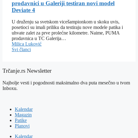
prodavnici u Galeriji testiran novi model
Deviate 4
U druženju sa svetskom vicešampionkom u skoku uvis,
posetioci su imali priliku da testiraju nove modele patika i
uhvate zalet za prve prolećne kilometre. Naime, PUMA
prodavnica u TC Galerija…
Milica Luković
Svi članci
Trčanje.rs Newsletter
Najbolje vesti i pogodnosti maksimalno dva puta mesečno u tvom
Inboxu.
Kalendar
Magazin
Patike
Planovi
Kalendar