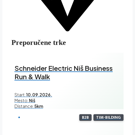
Preporučene trke
Schneider Electric Niš Business
Run & Walk
Start:
10.09.2026.
Mesto:
Niš
Distance:
5km
B2B
TIM-BILDING