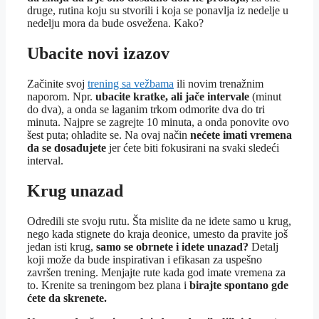
druge, rutina koju su stvorili i koja se ponavlja iz nedelje u
nedelju mora da bude osvežena. Kako?
Ubacite novi izazov
Začinite svoj
trening sa vežbama
ili novim trenažnim
naporom. Npr.
ubacite kratke, ali jače intervale
(minut
do dva), a onda se laganim trkom odmorite dva do tri
minuta. Najpre se zagrejte 10 minuta, a onda ponovite ovo
šest puta; ohladite se. Na ovaj način
nećete imati vremena
da se dosađujete
jer ćete biti fokusirani na svaki sledeći
interval.
Krug unazad
Odredili ste svoju rutu. Šta mislite da ne idete samo u krug,
nego kada stignete do kraja deonice, umesto da pravite još
jedan isti krug,
samo se obrnete i idete unazad?
Detalj
koji može da bude inspirativan i efikasan za uspešno
završen trening. Menjajte rute kada god imate vremena za
to. Krenite sa treningom bez plana i
birajte spontano gde
ćete da skrenete.