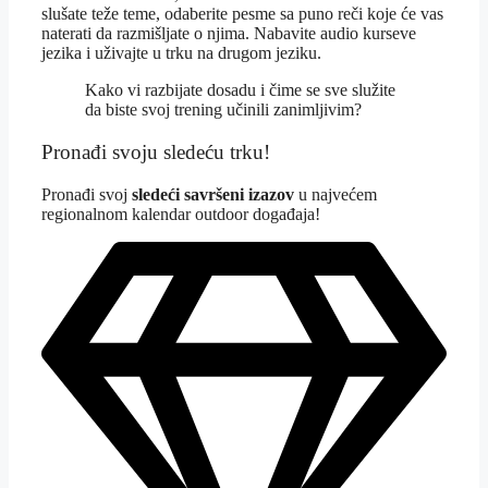
slušate teže teme, odaberite pesme sa puno reči koje će vas
naterati da razmišljate o njima. Nabavite audio kurseve
jezika i uživajte u trku na drugom jeziku.
Kako vi razbijate dosadu i čime se sve služite
da biste svoj trening učinili zanimljivim?
Pronađi svoju sledeću trku!
Pron
ađi svoj
sledeći savršeni izazov
u najvećem
regionalnom kalendar outdoor događaja!