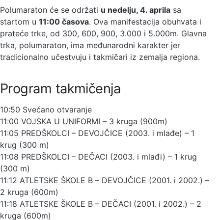
Polumaraton će se održati
u nedelju, 4. aprila
sa
startom u
11:00 časova
. Ova manifestacija obuhvata i
prateće trke, od 300, 600, 900, 3.000 i 5.000m. Glavna
trka, polumaraton, ima međunarodni karakter jer
tradicionalno učestvuju i takmičari iz zemalja regiona.
Program takmičenja
10:50 Svečano otvaranje
11:00 VOJSKA U UNIFORMI – 3 kruga (900m)
11:05 PREDŠKOLCI – DEVOJČICE (2003. i mlađe) – 1
krug (300 m)
11:08 PREDŠKOLCI – DEČACI (2003. i mlađi) – 1 krug
(300 m)
11:12 ATLETSKE ŠKOLE B – DEVOJČICE (2001. i 2002.) –
2 kruga (600m)
11:18 ATLETSKE ŠKOLE B – DEČACI (2001. i 2002.) – 2
kruga (600m)