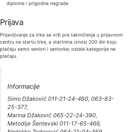
diplome i prigodne nagrade
Prijava
Prijavljivanje za trke se vrši pre takmičenja u prijavnom
centru na startu trke, a startnina iznosi 200 din koju
plaćaju samo seniori i seniorke; ostale kategorije ne
plaćaju.
Informacije
Simo Džaković 011-21-24-460, 063-83-
25-377,
Marina Džaković 065-22-24-390,
Metodije Šentevski 011-17-65-466,
Nedeljko Todorović 064-21-04-459