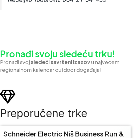
Pronađi svoju sledeću trku!
Pron
ađi svoj
sledeći savršeni izazov
u najvećem
regionalnom kalendar outdoor događaja!
Preporučene trke
Schneider Electric Niš Business Run &