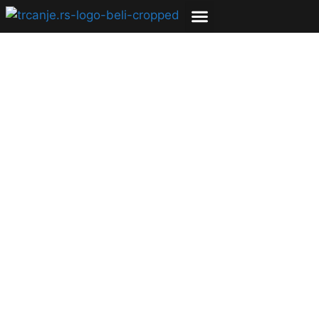
24. Polumaraton
Ušće, Novi Beograd
24.03.2010
Igor Vujičić
3 min čitanja