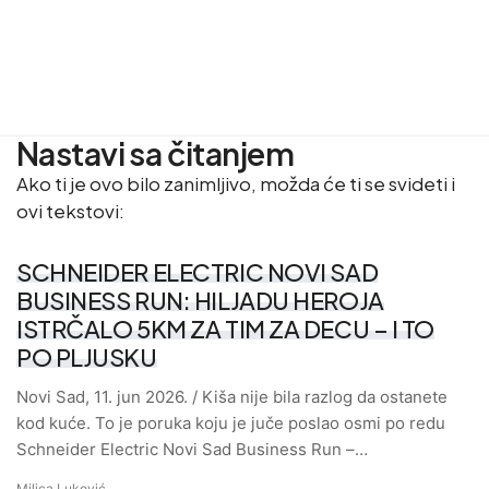
Nastavi sa čitanjem
Ako ti je ovo bilo zanimljivo, možda će ti se svideti i
ovi tekstovi:
SCHNEIDER ELECTRIC NOVI SAD
BUSINESS RUN: HILJADU HEROJA
ISTRČALO 5KM ZA TIM ZA DECU – I TO
PO PLJUSKU
Novi Sad, 11. jun 2026. / Kiša nije bila razlog da ostanete
kod kuće. To je poruka koju je juče poslao osmi po redu
Schneider Electric Novi Sad Business Run –…
Milica Luković