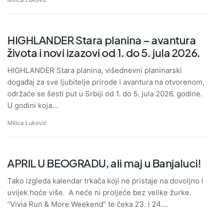
HIGHLANDER Stara planina – avantura
života i novi izazovi od 1. do 5. jula 2026.
HIGHLANDER Stara planina, višednevni planinarski
događaj za sve ljubitelje prirode i avantura na otvorenom,
održaće se šesti put u Srbiji od 1. do 5. jula 2026. godine.
U godini koja…
Milica Luković
APRIL U BEOGRADU, ali maj u Banjaluci!
Tako izgleda kalendar trkača koji ne pristaje na dovoljno i
uvijek hoće više. A neće ni proljeće bez velike žurke.
“Vivia Run & More Weekend” te čeka 23. i 24.…