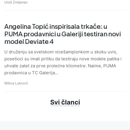
Uroš Zmijanac
Angelina Topić inspirisala trkače: u
PUMA prodavnici u Galeriji testiran novi
model Deviate 4
U druženju sa svetskom vicešampionkom u skoku uvis,
posetioci su imali priliku da testiraju nove modele patika i
uhvate zalet za prve prolećne kilometre. Naime, PUMA
prodavnica u TC Galerija…
Milica Luković
Svi članci