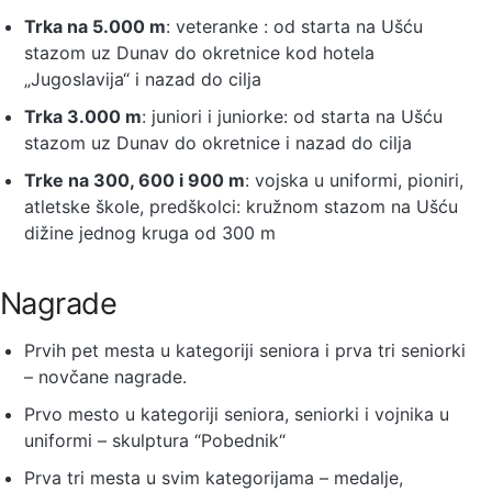
Trka na 5.000 m
: veteranke : od starta na Ušću
stazom uz Dunav do okretnice kod hotela
„Jugoslavija“ i nazad do cilja
Trka 3.000 m
: juniori i juniorke: od starta na Ušću
stazom uz Dunav do okretnice i nazad do cilja
Trke na 300, 600 i 900 m
: vojska u uniformi, pioniri,
atletske škole, predškolci: kružnom stazom na Ušću
dižine jednog kruga od 300 m
Nagrade
Prvih pet mesta u kategoriji seniora i prva tri seniorki
– novčane nagrade.
Prvo mesto u kategoriji seniora, seniorki i vojnika u
uniformi – skulptura “Pobednik“
Prva tri mesta u svim kategorijama – medalje,