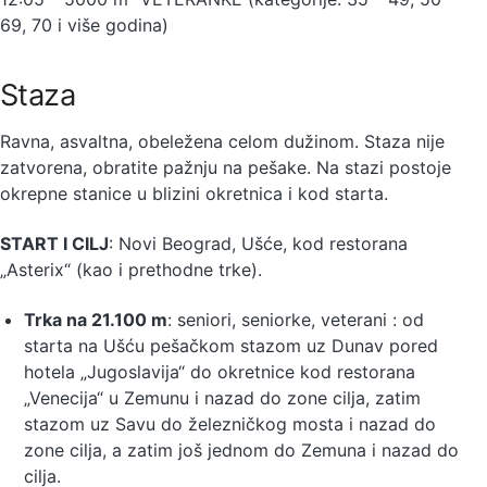
69, 70 i više godina)
Staza
Ravna, asvaltna, obeležena celom dužinom. Staza nije
zatvorena, obratite pažnju na pešake. Na stazi postoje
okrepne stanice u blizini okretnica i kod starta.
START I CILJ
: Novi Beograd, Ušće, kod restorana
„Asterix“ (kao i prethodne trke).
Trka na 21.100 m
: seniori, seniorke, veterani : od
starta na Ušću pešačkom stazom uz Dunav pored
hotela „Jugoslavija“ do okretnice kod restorana
„Venecija“ u Zemunu i nazad do zone cilja, zatim
stazom uz Savu do železničkog mosta i nazad do
zone cilja, a zatim još jednom do Zemuna i nazad do
cilja.