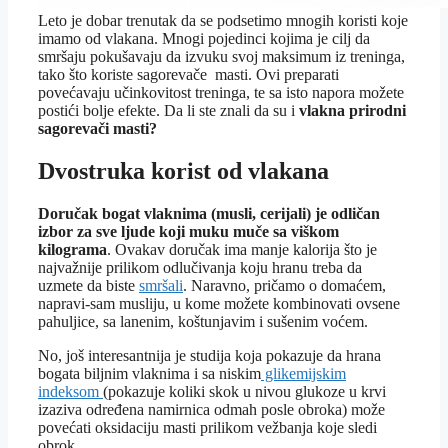
Leto je dobar trenutak da se podsetimo mnogih koristi koje
imamo od vlakana. Mnogi pojedinci kojima je cilj da
smršaju pokušavaju da izvuku svoj maksimum iz treninga,
tako što koriste sagorevače masti. Ovi preparati
povećavaju učinkovitost treninga, te sa isto napora možete
postići bolje efekte. Da li ste znali da su i
vlakna prirodni
sagorevači masti?
Dvostruka korist od vlakana
Doručak bogat vlaknima (musli, cerijali) je odličan
izbor za sve ljude koji muku muče sa viškom
kilograma
. Ovakav doručak ima manje kalorija što je
najvažnije prilikom odlučivanja koju hranu treba da
uzmete da biste
smršali
. Naravno, pričamo o domaćem,
napravi-sam musliju, u kome možete kombinovati ovsene
pahuljice, sa lanenim, koštunjavim i sušenim voćem.
No, još interesantnija je studija koja pokazuje da hrana
bogata biljnim vlaknima i sa niskim
glikemijskim
indeksom
(pokazuje koliki skok u nivou glukoze u krvi
izaziva određena namirnica odmah posle obroka) može
povećati oksidaciju masti prilikom vežbanja koje sledi
obrok.