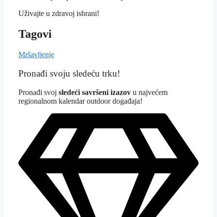
Uživajte u zdravoj ishrani!
Tagovi
Mršavljenje
Pronađi svoju sledeću trku!
Pron
ađi svoj
sledeći savršeni izazov
u najvećem
regionalnom kalendar outdoor događaja!