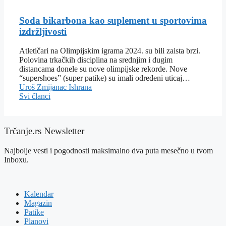
Soda bikarbona kao suplement u sportovima
izdržljivosti
Atletičari na Olimpijskim igrama 2024. su bili zaista brzi.
Polovina trkačkih disciplina na srednjim i dugim
distancama donele su nove olimpijske rekorde. Nove
“supershoes” (super patike) su imali određeni uticaj…
Uroš Zmijanac
Ishrana
Svi članci
Trčanje.rs Newsletter
Najbolje vesti i pogodnosti maksimalno dva puta mesečno u tvom
Inboxu.
Kalendar
Magazin
Patike
Planovi