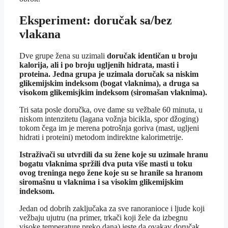
Eksperiment: doručak sa/bez
vlakana
Dve grupe žena su uzimali
doručak identičan u broju
kalorija, ali i po broju ugljenih hidrata, masti i
proteina. Jedna grupa je uzimala doručak sa niskim
glikemijskim indeksom (bogat vlaknima), a druga sa
visokom glikemisjkim indeksom (siromašan vlaknima).
Tri sata posle doručka, ove dame su vežbale 60 minuta, u
niskom intenzitetu (lagana vožnja bicikla, spor džoging)
tokom čega im je merena potrošnja goriva (mast, ugljeni
hidrati i proteini) metodom indirektne kalorimetrije.
Istraživači su utvrdili da su žene koje su uzimale hranu
bogatu vlaknima spržili dva puta više masti u toku
ovog treninga nego žene koje su se hranile sa hranom
siromašnu u vlaknima i sa visokim glikemijskim
indeksom.
Jedan od dobrih zaključaka za sve ranoranioce i ljude koji
vežbaju ujutru (na primer, trkači koji žele da izbegnu
visoke temperature preko dana) jeste da ovakav doručak