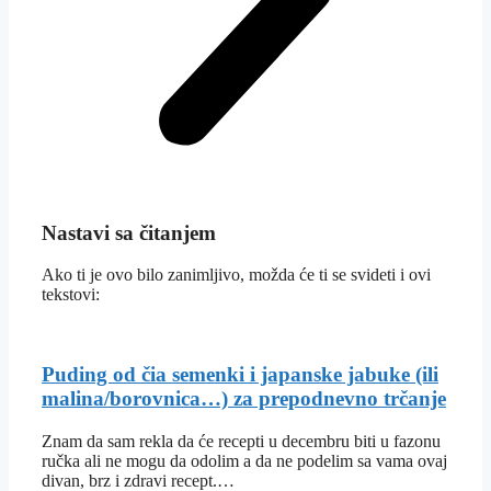
Nastavi sa čitanjem
Ako ti je ovo bilo zanimljivo, možda će ti se svideti i ovi
tekstovi:
Puding od čia semenki i japanske jabuke (ili
malina/borovnica…) za prepodnevno trčanje
Znam da sam rekla da će recepti u decembru biti u fazonu
ručka ali ne mogu da odolim a da ne podelim sa vama ovaj
divan, brz i zdravi recept.…