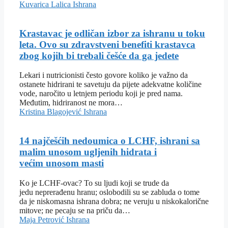
Kuvarica Lalica
Ishrana
Krastavac je odličan izbor za ishranu u toku
leta. Ovo su zdravstveni benefiti krastavca
zbog kojih bi trebali češće da ga jedete
Lekari i nutricionisti često govore koliko je važno da
ostanete hidrirani te savetuju da pijete adekvatne količine
vode, naročito u letnjem periodu koji je pred nama.
Međutim, hidriranost ne mora…
Kristina Blagojević
Ishrana
14 najčešćih nedoumica o LCHF, ishrani sa
malim unosom ugljenih hidrata i
većim unosom masti
Ko je LCHF-ovac? To su ljudi koji se trude da
jedu neprerađenu hranu; oslobodili su se zabluda o tome
da je niskomasna ishrana dobra; ne veruju u niskokalorične
mitove; ne pecaju se na priču da…
Maja Petrović
Ishrana