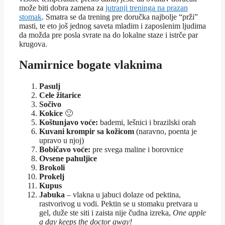
može biti dobra zamena za
jutranji treninga na prazan
stomak
. Smatra se da trening pre doručka najbolje “prži”
masti, te eto još jednog saveta mladim i zaposlenim ljudima
da možda pre posla svrate na do lokalne staze i istrče par
krugova.
Namirnice bogate vlaknima
Pasulj
Cele žitarice
Sočivo
Kokice
🙂
Koštunjavo voće:
bademi, lešnici i brazilski orah
Kuvani krompir sa kožicom
(naravno, poenta je
upravo u njoj)
Bobičavo voće:
pre svega maline i borovnice
Ovsene pahuljice
Brokoli
Prokelj
Kupus
Jabuka
– vlakna u jabuci dolaze od pektina,
rastvorivog u vodi. Pektin se u stomaku pretvara u
gel, duže ste siti i zaista nije čudna izreka,
One apple
a day keeps the doctor away!