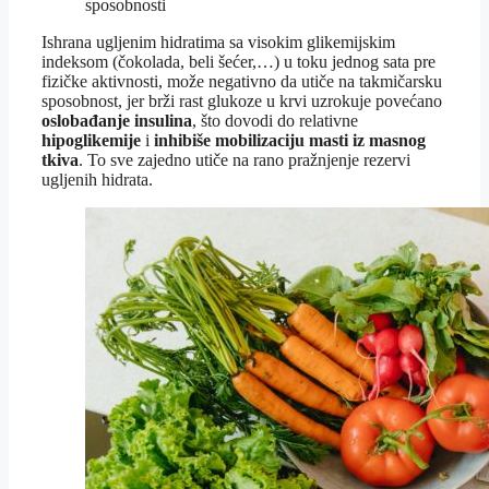
sposobnosti
Ishrana ugljenim hidratima sa visokim glikemijskim
indeksom (čokolada, beli šećer,…) u toku jednog sata pre
fizičke aktivnosti, može negativno da utiče na takmičarsku
sposobnost, jer brži rast glukoze u krvi uzrokuje povećano
oslobađanje insulina
, što dovodi do relativne
hipoglikemije
i
inhibiše mobilizaciju masti iz masnog
tkiva
. To sve zajedno utiče na rano pražnjenje rezervi
ugljenih hidrata.