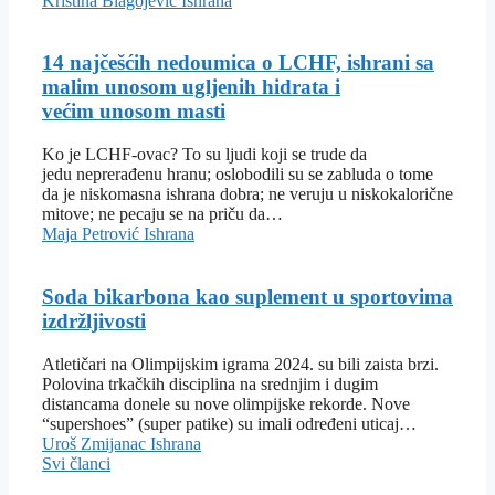
Kristina Blagojević
Ishrana
14 najčešćih nedoumica o LCHF, ishrani sa
malim unosom ugljenih hidrata i
većim unosom masti
Ko je LCHF-ovac? To su ljudi koji se trude da
jedu neprerađenu hranu; oslobodili su se zabluda o tome
da je niskomasna ishrana dobra; ne veruju u niskokalorične
mitove; ne pecaju se na priču da…
Maja Petrović
Ishrana
Soda bikarbona kao suplement u sportovima
izdržljivosti
Atletičari na Olimpijskim igrama 2024. su bili zaista brzi.
Polovina trkačkih disciplina na srednjim i dugim
distancama donele su nove olimpijske rekorde. Nove
“supershoes” (super patike) su imali određeni uticaj…
Uroš Zmijanac
Ishrana
Svi članci