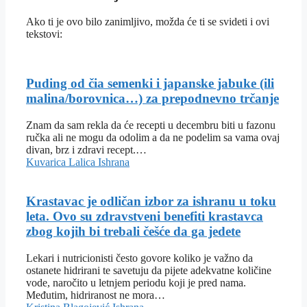
Ako ti je ovo bilo zanimljivo, možda će ti se svideti i ovi
tekstovi:
Puding od čia semenki i japanske jabuke (ili
malina/borovnica…) za prepodnevno trčanje
Znam da sam rekla da će recepti u decembru biti u fazonu
ručka ali ne mogu da odolim a da ne podelim sa vama ovaj
divan, brz i zdravi recept.…
Kuvarica Lalica
Ishrana
Krastavac je odličan izbor za ishranu u toku
leta. Ovo su zdravstveni benefiti krastavca
zbog kojih bi trebali češće da ga jedete
Lekari i nutricionisti često govore koliko je važno da
ostanete hidrirani te savetuju da pijete adekvatne količine
vode, naročito u letnjem periodu koji je pred nama.
Međutim, hidriranost ne mora…