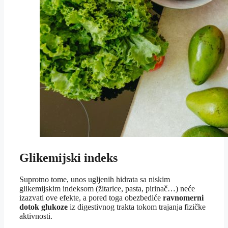
Glikemijski indeks
Suprotno tome, unos ugljenih hidrata sa niskim
glikemijskim indeksom (žitarice, pasta, pirinač…) neće
izazvati ove efekte, a pored toga obezbediće
ravnomerni
dotok glukoze
iz digestivnog trakta tokom trajanja fizičke
aktivnosti.