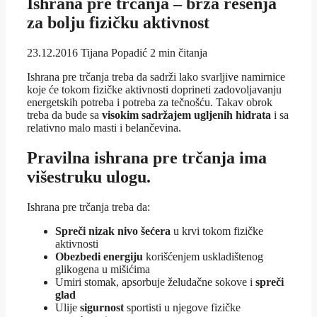
Ishrana pre trčanja – brza rešenja
za bolju fizičku aktivnost
23.12.2016
Tijana Popadić
2 min čitanja
Ishrana pre trčanja treba da sadrži lako svarljive namirnice
koje će tokom fizičke aktivnosti doprineti zadovoljavanju
energetskih potreba i potreba za tečnošću. Takav obrok
treba da bude sa
visokim sadržajem ugljenih hidrata
i sa
relativno malo masti i belančevina.
Pravilna ishrana pre trčanja ima
višestruku ulogu.
Ishrana pre trčanja treba da:
Spreči nizak nivo šećera
u krvi tokom fizičke
aktivnosti
Obezbedi energiju
korišćenjem uskladištenog
glikogena u mišićima
Umiri stomak, apsorbuje želudačne sokove i
spreči
glad
Ulije
sigurnost
sportisti u njegove fizičke