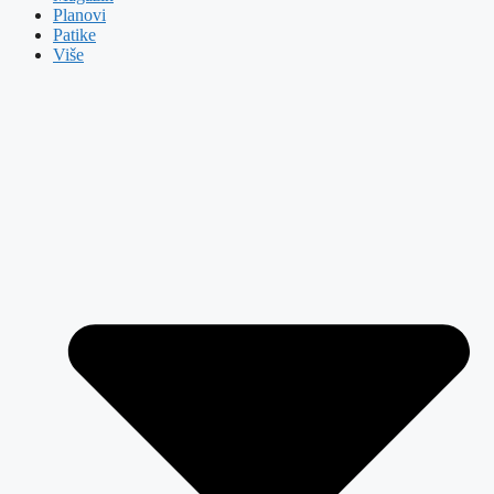
Planovi
Patike
Više