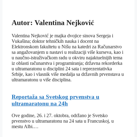
Autor: Valentina Nejković
Valentina Nejković je majka dvojice sinova Sergeja i
Vukašina; doktor tehničkih nauka i docent na
Elektronskom fakultetu u Nišu na katedri za Računarstvo
sa angažovanjem u nastavi u realizaciji više kurseva, kao i
u naučno-istraživačkom radu u okviru najaktuelnijih tema
iz oblasti računarstva i programiranja; državna rekorderka
u ultramaratonu u disciplini 24 sata i reprezentativka
Srbije, kao i vlasnik više medalja sa državnih prvenstava u
ultramaratonu u više disciplina.
Reportaža sa Svetskog prvenstva u
ultramaratonu na 24h
Ove godine, 26. i 27. oktobra, održano je Svetsko
prvenstvo u ultramaratonu na 24 sata u Francuskoj, u
mestu Albi.…