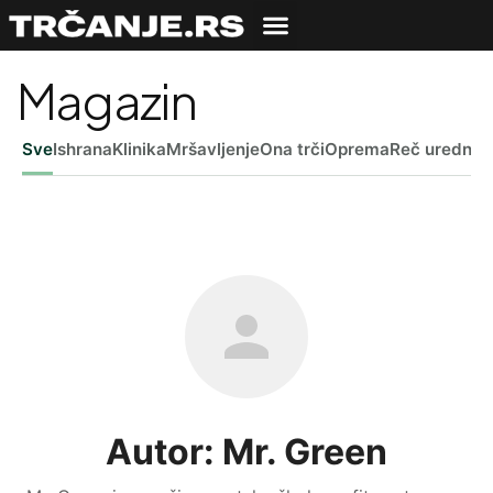
Magazin
Sve
Ishrana
Klinika
Mršavljenje
Ona trči
Oprema
Reč uredniš
Autor: Mr. Green