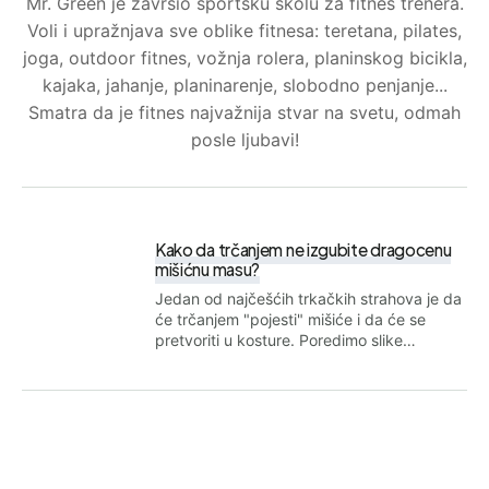
Mr. Green je završio sportsku školu za fitnes trenera.
Voli i upražnjava sve oblike fitnesa: teretana, pilates,
joga, outdoor fitnes, vožnja rolera, planinskog bicikla,
kajaka, jahanje, planinarenje, slobodno penjanje...
Smatra da je fitnes najvažnija stvar na svetu, odmah
posle ljubavi!
Kako da trčanjem ne izgubite dragocenu
mišićnu masu?
Jedan od najčešćih trkačkih strahova je da
će trčanjem "pojesti" mišiće i da će se
pretvoriti u kosture. Poredimo slike…