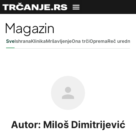
Magazin
Sve
Ishrana
Klinika
Mršavljenje
Ona trči
Oprema
Reč uredniš
Autor: Miloš Dimitrijević