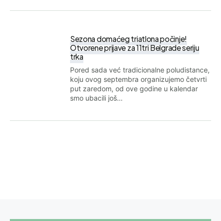
Sezona domaćeg triatlona počinje!
Otvorene prijave za 11tri Belgrade seriju
trka
Pored sada već tradicionalne poludistance,
koju ovog septembra organizujemo četvrti
put zaredom, od ove godine u kalendar
smo ubacili još…