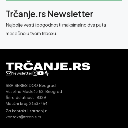
Trčanje.rs Newsletter
Najbolje vesti i pogodnosti maksimalno dva puta
mesečno u tvom Inboxu.
Newsletter
SBR SERIES DOO Beograd
Veselina Masleše 62, Beograd
Šifra delatnosti: 9329
Matični broj: 21537454
Za kontakt i saradnju:
kontakt@trcanje.rs