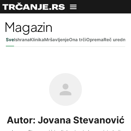
Magazin
Sve
Ishrana
Klinika
Mršavljenje
Ona trči
Oprema
Reč uredniš
Autor: Jovana Stevanović