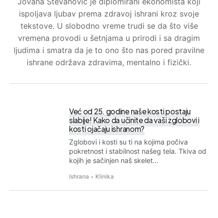
Jovana Stevanović je diplomirani ekonomista koji
ispoljava ljubav prema zdravoj ishrani kroz svoje
tekstove. U slobodno vreme trudi se da što više
vremena provodi u šetnjama u prirodi i sa dragim
ljudima i smatra da je to ono što nas pored pravilne
ishrane održava zdravima, mentalno i fizički.
Već od 25. godine naše kosti postaju
slabije! Kako da učinite da vaši zglobovi i
kosti ojačaju ishranom?
Zglobovi i kosti su ti na kojima počiva
pokretnost i stabilnost našeg tela. Tkiva od
kojih je sačinjen naš skelet…
Ishrana
Klinika