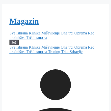
Magazin
Sve
Ishrana
Klinika
Mršavljenje
Ona trči
Oprema
Reč
uredništva
Trčali smo sa
Još
Sve
Ishrana
Klinika
Mršavljenje
Ona trči
Oprema
Reč
uredništva
Trčali smo sa
Trening
Trke
Zdravlje