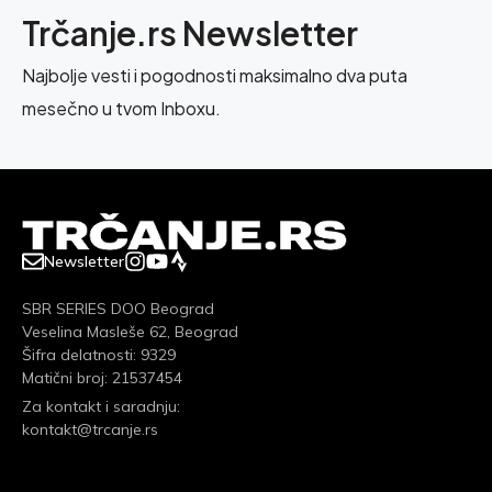
Trčanje.rs Newsletter
Najbolje vesti i pogodnosti maksimalno dva puta
mesečno u tvom Inboxu.
Newsletter
SBR SERIES DOO Beograd
Veselina Masleše 62, Beograd
Šifra delatnosti: 9329
Matični broj: 21537454
Za kontakt i saradnju:
kontakt@trcanje.rs