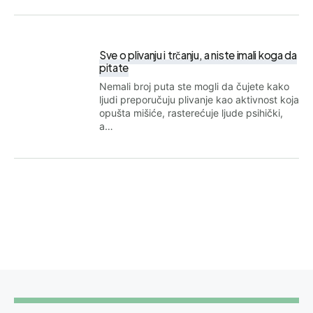
Sve o plivanju i trčanju, a niste imali koga da
pitate
Nemali broj puta ste mogli da čujete kako
ljudi preporučuju plivanje kao aktivnost koja
opušta mišiće, rasterećuje ljude psihički,
a…