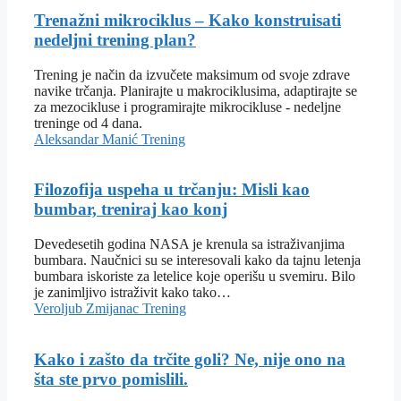
Trenažni mikrociklus – Kako konstruisati
nedeljni trening plan?
Trening je način da izvučete maksimum od svoje zdrave
navike trčanja. Planirajte u makrociklusima, adaptirajte se
za mezocikluse i programirajte mikrocikluse - nedeljne
treninge od 4 dana.
Aleksandar Manić
Trening
Filozofija uspeha u trčanju: Misli kao
bumbar, treniraj kao konj
Devedesetih godina NASA je krenula sa istraživanjima
bumbara. Naučnici su se interesovali kako da tajnu letenja
bumbara iskoriste za letelice koje operišu u svemiru. Bilo
je zanimljivo istraživit kako tako…
Veroljub Zmijanac
Trening
Kako i zašto da trčite goli? Ne, nije ono na
šta ste prvo pomislili.