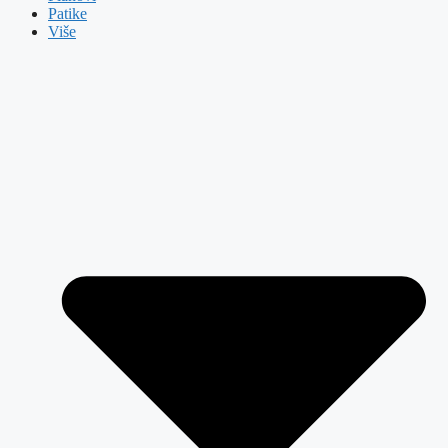
Patike
Više