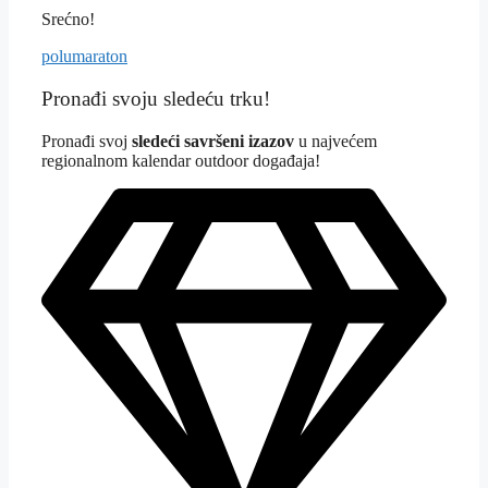
Srećno!
Tagovi
polumaraton
Pronađi svoju sledeću trku!
Pron
ađi svoj
sledeći savršeni izazov
u najvećem
regionalnom kalendar outdoor događaja!