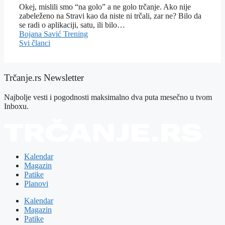
Okej, mislili smo “na golo” a ne golo trčanje. Ako nije
zabeleženo na Stravi kao da niste ni trčali, zar ne? Bilo da
se radi o aplikaciji, satu, ili bilo…
Bojana Savić
Trening
Svi članci
Trčanje.rs Newsletter
Najbolje vesti i pogodnosti maksimalno dva puta mesečno u tvom
Inboxu.
Kalendar
Magazin
Patike
Planovi
Kalendar
Magazin
Patike