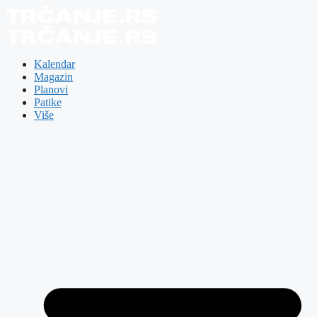
Skip
to
content
Kalendar
Magazin
Planovi
Patike
Više