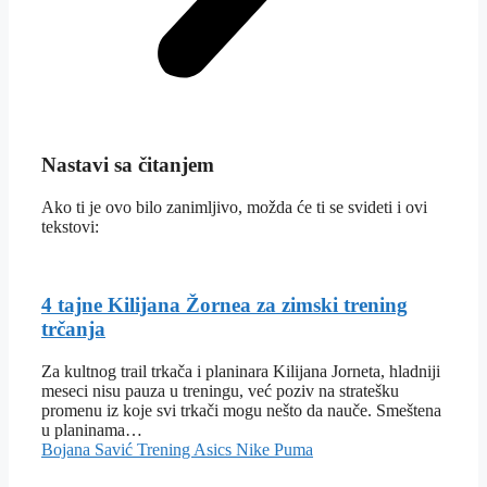
Nastavi sa čitanjem
Ako ti je ovo bilo zanimljivo, možda će ti se svideti i ovi
tekstovi:
4 tajne Kilijana Žornea za zimski trening
trčanja
Za kultnog trail trkača i planinara Kilijana Jorneta, hladniji
meseci nisu pauza u treningu, već poziv na stratešku
promenu iz koje svi trkači mogu nešto da nauče. Smeštena
u planinama…
Bojana Savić
Trening
Asics
Nike
Puma