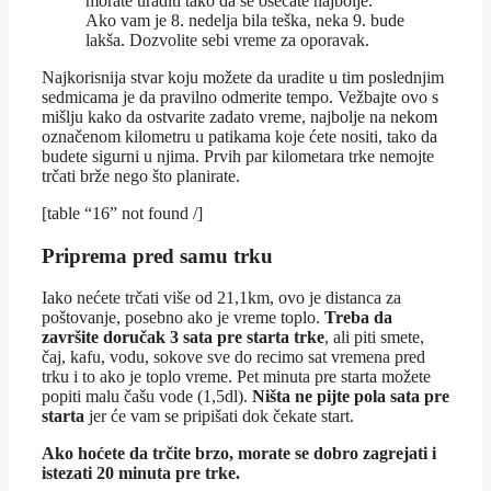
morate uraditi tako da se osećate najbolje.
Ako vam je 8. nedelja bila teška, neka 9. bude
lakša. Dozvolite sebi vreme za oporavak.
Najkorisnija stvar koju možete da uradite u tim poslednjim
sedmicama je da pravilno odmerite tempo. Vežbajte ovo s
mišlju kako da ostvarite zadato vreme, najbolje na nekom
označenom kilometru u patikama koje ćete nositi, tako da
budete sigurni u njima. Prvih par kilometara trke nemojte
trčati brže nego što planirate.
[table “16” not found /]
Priprema pred samu trku
Iako nećete trčati više od 21,1km, ovo je distanca za
poštovanje, posebno ako je vreme toplo.
Treba da
završite doručak 3 sata pre starta trke
, ali piti smete,
čaj, kafu, vodu, sokove sve do recimo sat vremena pred
trku i to ako je toplo vreme. Pet minuta pre starta možete
popiti malu čašu vode (1,5dl).
Ništa ne pijte pola sata pre
starta
jer će vam se pripišati dok čekate start.
Ako hoćete da trčite brzo, morate se dobro zagrejati i
istezati 20 minuta pre trke.