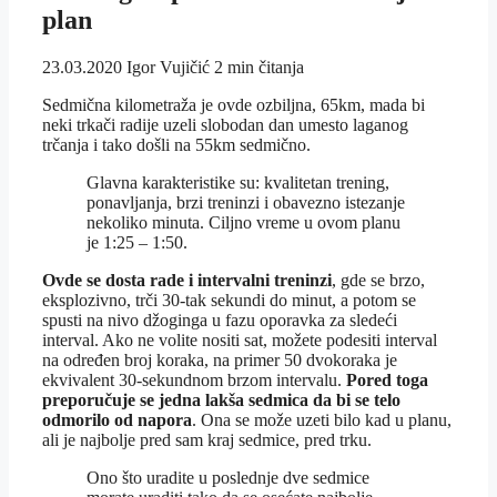
plan
23.03.2020
Igor Vujičić
2 min čitanja
Sedmična kilometraža je ovde ozbiljna, 65km, mada bi
neki trkači radije uzeli slobodan dan umesto laganog
trčanja i tako došli na 55km sedmično.
Glavna karakteristike su: kvalitetan trening,
ponavljanja, brzi treninzi i obavezno istezanje
nekoliko minuta. Ciljno vreme u ovom planu
je 1:25 – 1:50.
Ovde se dosta rade i intervalni treninzi
, gde se brzo,
eksplozivno, trči 30-tak sekundi do minut, a potom se
spusti na nivo džoginga u fazu oporavka za sledeći
interval. Ako ne volite nositi sat, možete podesiti interval
na određen broj koraka, na primer 50 dvokoraka je
ekvivalent 30-sekundnom brzom intervalu.
Pored toga
preporučuje se jedna lakša sedmica da bi se telo
odmorilo od napora
. Ona se može uzeti bilo kad u planu,
ali je najbolje pred sam kraj sedmice, pred trku.
Ono što uradite u poslednje dve sedmice