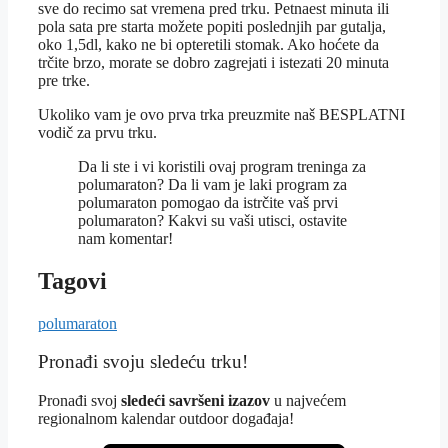
sve do recimo sat vremena pred trku. Petnaest minuta ili
pola sata pre starta možete popiti poslednjih par gutalja,
oko 1,5dl, kako ne bi opteretili stomak. Ako hoćete da
trčite brzo, morate se dobro zagrejati i istezati 20 minuta
pre trke.
Ukoliko vam je ovo prva trka preuzmite naš BESPLATNI
vodič za prvu trku.
Da li ste i vi koristili ovaj program treninga za
polumaraton? Da li vam je laki program za
polumaraton pomogao da istrčite vaš prvi
polumaraton? Kakvi su vaši utisci, ostavite
nam komentar!
Tagovi
polumaraton
Pronađi svoju sledeću trku!
Pron
ađi svoj
sledeći savršeni izazov
u najvećem
regionalnom kalendar outdoor događaja!