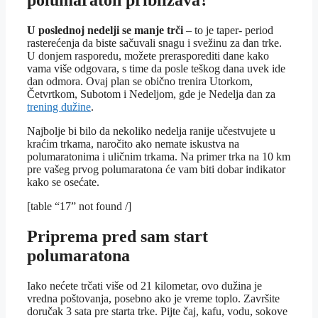
polumaraton približava?
U poslednoj nedelji se manje trči
– to je taper- period
rasterećenja da biste sačuvali snagu i svežinu za dan trke.
U donjem rasporedu, možete prerasporediti dane kako
vama više odgovara, s time da posle teškog dana uvek ide
dan odmora. Ovaj plan se obično trenira Utorkom,
Četvrtkom, Subotom i Nedeljom, gde je Nedelja dan za
trening dužine
.
Najbolje bi bilo da nekoliko nedelja ranije učestvujete u
kraćim trkama, naročito ako nemate iskustva na
polumaratonima i uličnim trkama. Na primer trka na 10 km
pre vašeg prvog polumaratona će vam biti dobar indikator
kako se osećate.
[table “17” not found /]
Priprema pred sam start
polumaratona
Iako nećete trčati više od 21 kilometar, ovo dužina je
vredna poštovanja, posebno ako je vreme toplo. Završite
doručak 3 sata pre starta trke. Pijte čaj, kafu, vodu, sokove