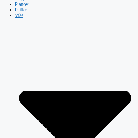
Planovi
Patike
Više