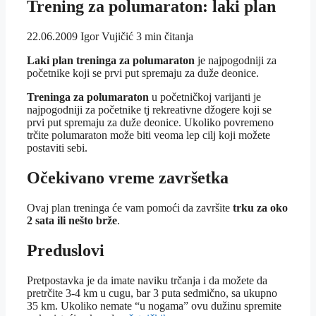
Trening za polumaraton: laki plan
22.06.2009
Igor Vujičić
3 min čitanja
Laki plan treninga za polumaraton
je najpogodniji za
početnike koji se prvi put spremaju za duže deonice.
Treninga za polumaraton
u početničkoj varijanti je
najpogodniji za početnike tj rekreativne džogere koji se
prvi put spremaju za duže deonice. Ukoliko povremeno
trčite polumaraton može biti veoma lep cilj koji možete
postaviti sebi.
Očekivano vreme završetka
Ovaj plan treninga će vam pomoći da završite
trku za oko
2 sata ili nešto brže
.
Preduslovi
Pretpostavka je da imate naviku trčanja i da možete da
pretrčite 3-4 km u cugu, bar 3 puta sedmično, sa ukupno
35 km. Ukoliko nemate “u nogama” ovu dužinu spremite