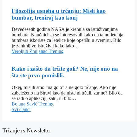
Filozofija uspeha u trčanju: Misli kao
bumbar, treniraj kao konj
Devedesetih godina NASA je krenula sa istraživanjima
bumbara. Naučnici su se interesovali kako da tajnu letenja
bumbara iskoriste za letelice koje operišu u svemiru. Bilo
je zanimljivo istraživit kako tako…
Veroljub Zmijanac
Trening
Kako i zašto da trčite goli? Ne, nije ono na
šta ste prvo pomislili.
Okej, mislili smo “na golo” a ne golo trčanje. Ako nije
zabeleženo na Stravi kao da niste ni trčali, zar ne? Bilo da
se radi o aplikaciji, satu, ili bilo…
Bojana Savić
Trening
Svi članci
Trčanje.rs Newsletter