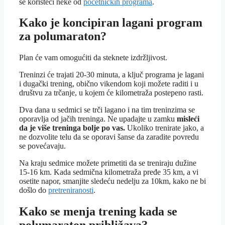
se koristeći neke od
početničkih programa
.
Kako je koncipiran lagani program
za polumaraton?
Plan će vam omogućiti da steknete izdržljivost.
Treninzi će trajati 20-30 minuta, a ključ programa je lagani
i dugački trening, obično vikendom koji možete raditi i u
društvu za trčanje, u kojem će kilometraža postepeno rasti.
Dva dana u sedmici se trči lagano i na tim treninzima se
oporavlja od jačih treninga. Ne upadajte u zamku
misleći
da je više treninga bolje po vas.
Ukoliko trenirate jako, a
ne dozvolite telu da se oporavi šanse da zaradite povredu
se povećavaju.
Na kraju sedmice možete primetiti da se treniraju dužine
15-16 km. Kada sedmična kilometraža pređe 35 km, a vi
osetite napor, smanjite sledeću nedelju za 10km, kako ne bi
došlo do
pretreniranosti
.
Kako se menja trening kada se