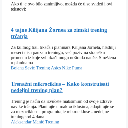
Ako ti je ovo bilo zanimljivo, možda će ti se svideti i ovi
tekstovi:
4 tajne Kilijana Žornea za zimski trening
trčanja
Za kultnog trail trkača i planinara Kilijana Jorneta, hladniji
meseci nisu pauza u treningu, već poziv na stratešku
promenu iz koje svi trkači mogu nešto da nauče. Smeštena
u planinama…
Bojana Savić
Trening
Asics
Nike
Puma
Trenažni mikrociklus – Kako konstruisati
nedeljni trening plan?
Trening je način da izvučete maksimum od svoje zdrave
navike trčanja. Planirajte u makrociklusima, adaptirajte se
za mezocikluse i programirajte mikrocikluse - nedeljne
treninge od 4 dana.
Aleksandar Manić
Trening