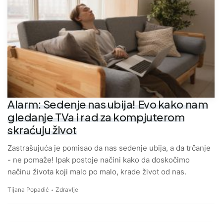
Alarm: Sedenje nas ubija! Evo kako nam
gledanje TVa i rad za kompjuterom
skraćuju život
Zastrašujuća je pomisao da nas sedenje ubija, a da trčanje
- ne pomaže! Ipak postoje načini kako da doskočimo
načinu života koji malo po malo, krade život od nas.
Tijana Popadić
Zdravlje