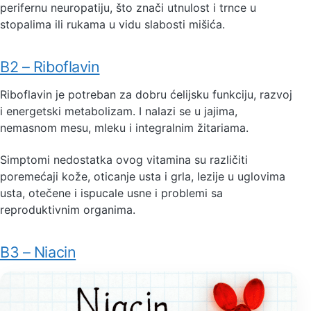
perifernu neuropatiju, što znači utnulost i trnce u
stopalima ili rukama u vidu slabosti mišića.
B2 – Riboflavin
Riboflavin je potreban za dobru ćelijsku funkciju, razvoj
i energetski metabolizam. I nalazi se u jajima,
nemasnom mesu, mleku i integralnim žitariama.
Simptomi nedostatka ovog vitamina su različiti
poremećaji kože, oticanje usta i grla, lezije u uglovima
usta, otečene i ispucale usne i problemi sa
reproduktivnim organima.
B3 – Niacin