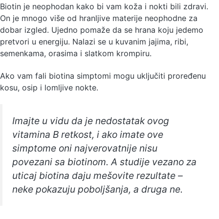
Biotin je neophodan kako bi vam koža i nokti bili zdravi.
On je mnogo više od hranljive materije neophodne za
dobar izgled. Ujedno pomaže da se hrana koju jedemo
pretvori u energiju. Nalazi se u kuvanim jajima, ribi,
semenkama, orasima i slatkom krompiru.
Ako vam fali biotina simptomi mogu uključiti proređenu
kosu, osip i lomljive nokte.
Imajte u vidu da je nedostatak ovog
vitamina B retkost, i ako imate ove
simptome oni najverovatnije nisu
povezani sa biotinom. A studije vezano za
uticaj biotina daju mešovite rezultate –
neke pokazuju poboljšanja, a druga ne.