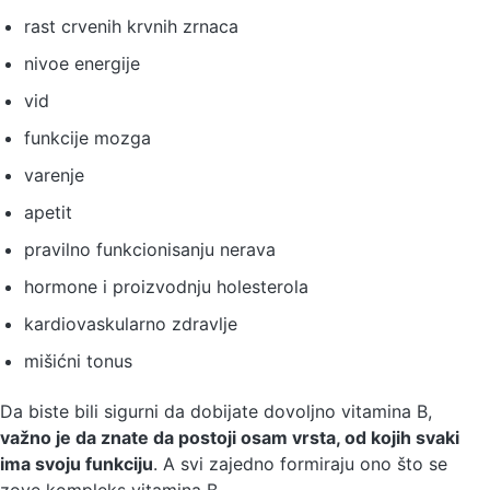
rast crvenih krvnih zrnaca
nivoe energije
vid
funkcije mozga
varenje
apetit
pravilno funkcionisanju nerava
hormone i proizvodnju holesterola
kardiovaskularno zdravlje
mišićni tonus
Da biste bili sigurni da dobijate dovoljno vitamina B,
važno je da znate da postoji osam vrsta, od kojih svaki
ima svoju funkciju
. A svi zajedno formiraju ono što se
zove kompleks vitamina B.