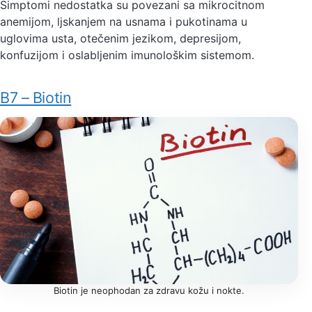
Simptomi nedostatka su povezani sa mikrocitnom
anemijom, ljskanjem na usnama i pukotinama u
uglovima usta, otečenim jezikom, depresijom,
konfuzijom i oslabljenim imunološkim sistemom.
B7 – Biotin
Biotin je neophodan za zdravu kožu i nokte.