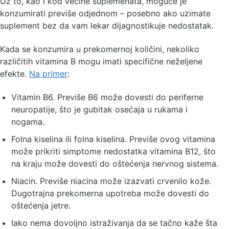
Uz to, kao i kod većine suplemenata, moguće je
konzumirati previše odjednom – posebno ako uzimate
suplement bez da vam lekar dijagnostikuje nedostatak.
Kada se konzumira u prekomernoj količini, nekoliko
različitih vitamina B mogu imati specifične neželjene
efekte.
Na primer
:
Vitamin B6. Previše B6 može dovesti do periferne
neuropatije, što je gubitak osećaja u rukama i
nogama.
Folna kiselina ili folna kiselina. Previše ovog vitamina
može prikriti simptome nedostatka vitamina B12, što
na kraju može dovesti do oštećenja nervnog sistema.
Niacin. Previše niacina može izazvati crvenilo kože.
Dugotrajna prekomerna upotreba može dovesti do
oštećenja jetre.
Iako nema dovoljno istraživanja da se tačno kaže šta