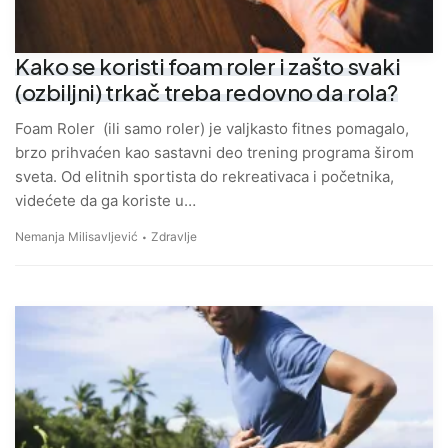
Kako se koristi foam roler i zašto svaki
(ozbiljni) trkač treba redovno da rola?
Foam Roler (ili samo roler) je valjkasto fitnes pomagalo,
brzo prihvaćen kao sastavni deo trening programa širom
sveta. Od elitnih sportista do rekreativaca i početnika,
videćete da ga koriste u…
Nemanja Milisavljević
Zdravlje