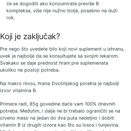
će se dogoditi ako konzumirate previše B
kompleksa, više nije nužno bolje, posebno na duži
rok.
Koji je zaključak?
Pre nego što uvedete bilo koji novi suplement u ishranu,
uvek je najbolje da se konsultujete sa svojim lekarom.
Svakako se daje prednost hrani pre suplemenata
ukoliko ne postoji potreba.
Na makro nivou, hrana životinjskog porekla je najbolji
izvor vitamina B.
Primera radi, 85g govedine daće vam 100% dnevnih
potreba. Međutim, i dalje ne bi trebalo ograničiti se na
crveno meso na jedan do dva puta nedeljno i dobiti
vitamin B iz drugih izvora kao što su losos i tunjevina.