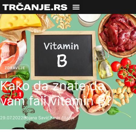
ZDRAVLJE
Kako da znate da
vam fali vitamin B?
29.07.2022
Bojana Savić
7 min čitanja