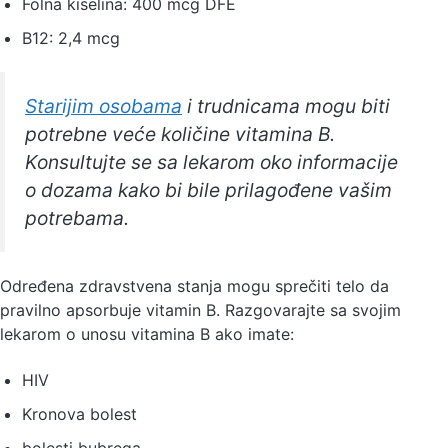
Folna kiselina: 400 mcg DFE
B12: 2,4 mcg
Starijim osobama
i trudnicama mogu biti
potrebne veće količine vitamina B.
Konsultujte se sa lekarom oko informacije
o dozama kako bi bile prilagođene vašim
potrebama.
Određena zdravstvena stanja mogu sprečiti telo da
pravilno apsorbuje vitamin B. Razgovarajte sa svojim
lekarom o unosu vitamina B ako imate:
HIV
Kronova bolest
bolesti bubrega