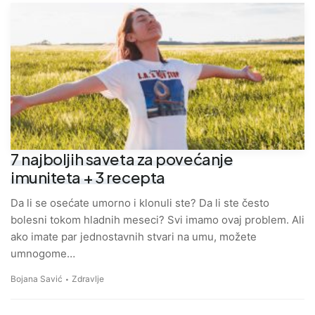
7 najboljih saveta za povećanje
imuniteta + 3 recepta
Da li se osećate umorno i klonuli ste? Da li ste često
bolesni tokom hladnih meseci? Svi imamo ovaj problem. Ali
ako imate par jednostavnih stvari na umu, možete
umnogome…
Bojana Savić
Zdravlje