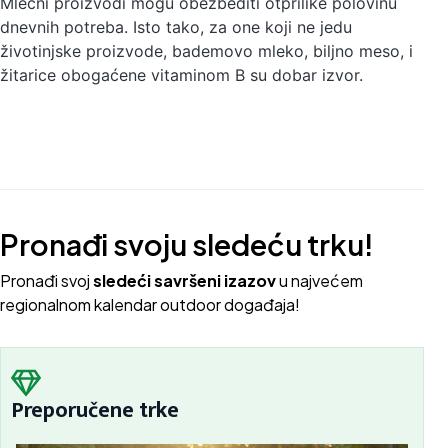
Mlečni proizvodi mogu obezbediti otprilike polovinu
dnevnih potreba. Isto tako, za one koji ne jedu
životinjske proizvode, bademovo mleko, biljno meso, i
žitarice obogaćene vitaminom B su dobar izvor.
Pronađi svoju sledeću trku!
Pron
ađi svoj
sledeći savršeni izazov
u najvećem
regionalnom kalendar outdoor događaja!
Preporučene trke