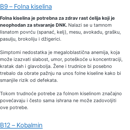
B9 – Folna kiselina
Folna kiselina je potrebna za zdrav rast ćelija koji je
neophodan za stvaranje DNK.
Nalazi se u tamnom
lisnatom povrću (spanać, kelj), mesu, avokadu, grašku,
pasulju, brokoliju i džigerici.
Simptomi nedostatka je megaloblastična anemija, koja
može izazvati slabost, umor, poteškoće u koncentraciji,
kratak dah i glavobolja. Žene i trudnice bi posebno
trebalo da obrate pažnju na unos folne kiseline kako bi
smanjile rizik od defekata.
Tokom trudnoće potrebe za folnom kiselinom značajno
povećavaju i često sama ishrana ne može zadovoljiti
ove potrebe.
B12 – Kobalmin