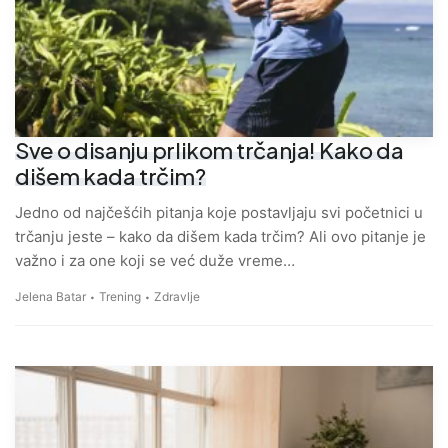
Sve o disanju prlikom trčanja! Kako da
dišem kada trčim?
Jedno od najčešćih pitanja koje postavljaju svi početnici u
trčanju jeste – kako da dišem kada trčim? Ali ovo pitanje je
važno i za one koji se već duže vreme…
Jelena Batar
Trening
Zdravlje