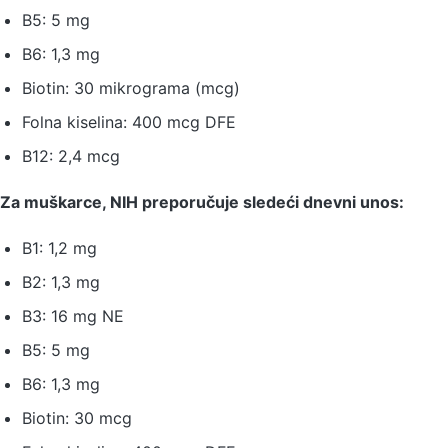
B5: 5 mg
B6: 1,3 mg
Biotin: 30 mikrograma (mcg)
Folna kiselina: 400 mcg DFE
B12: 2,4 mcg
Za muškarce, NIH preporučuje sledeći dnevni unos:
B1: 1,2 mg
B2: 1,3 mg
B3: 16 mg NE
B5: 5 mg
B6: 1,3 mg
Biotin: 30 mcg