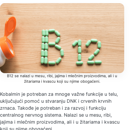
B12 se nalazi u mesu, ribi, jajima i mlečnim proizvodima, ali i u
žitariama i kvascu koji su njime obogaćeni.
Kobalmin je potreban za mnoge važne funkcije u telu,
uključujući pomoć u stvaranju DNK i crvenih krvnih
zrnaca. Takođe je potreban i za razvoj i funkciju
centralnog nervnog sistema. Nalazi se u mesu, ribi,
jajima i mlečnim proizvodima, ali i u žitariama i kvascu
koji su njime obogaćeni.