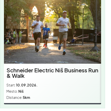
Sc
Bu
Schneider Electric Niš Business Run
& Walk
Start:
10.09.2026.
Star
Mesto:
Niš
Mes
Distance:
5km
Dist