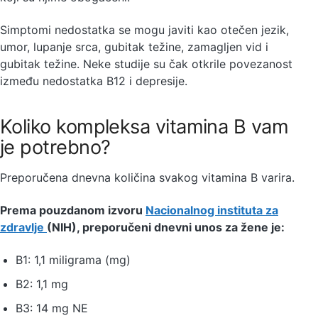
Simptomi nedostatka se mogu javiti kao otečen jezik,
umor, lupanje srca, gubitak težine, zamagljen vid i
gubitak težine. Neke studije su čak otkrile povezanost
između nedostatka B12 i depresije.
Koliko kompleksa vitamina B vam
je potrebno?
Preporučena dnevna količina svakog vitamina B varira.
Prema pouzdanom izvoru
Nacionalnog instituta za
zdravlje
(NIH), preporučeni dnevni unos za žene je:
B1: 1,1 miligrama (mg)
B2: 1,1 mg
B3: 14 mg NE