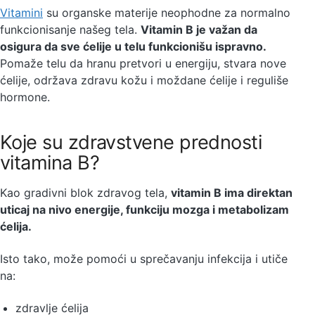
Vitamini
su organske materije neophodne za normalno
funkcionisanje našeg tela.
Vitamin B je važan da
osigura da sve ćelije u telu funkcionišu ispravno.
Pomaže telu da hranu pretvori u energiju, stvara nove
ćelije, održava zdravu kožu i moždane ćelije i reguliše
hormone.
Koje su zdravstvene prednosti
vitamina B?
Kao gradivni blok zdravog tela,
vitamin B ima direktan
uticaj na nivo energije, funkciju mozga i metabolizam
ćelija.
Isto tako, može pomoći u sprečavanju infekcija i utiče
na:
zdravlje ćelija