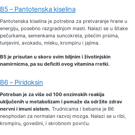
B5 – Pantotenska kiselina
Pantotenska kiselina je potrebna za pretvaranje hrane u
energiju, posebno razgradnjom masti. Nalazi se u šitake
pečurkama, semenkama suncokreta, pilećim prsima,
tunjevini, avokadu, mleku, krompiru i jajima.
B5 je prisutan u skoro svim biljnim i životinjskin
namirnicma, pa su deficiti ovog vitamina rretki.
B6 – Piridoksin
Potreban je za više od 100 enzimskih reakija
uključenih u metabolizam i pomaže da održite zdrav
nervni i imuni sistem.
Trudnicama i bebama je B6
neophodan za normalan razvoj mozga. Nalazi se u ribi,
krompiru, govedini, i skrobnom povrću.