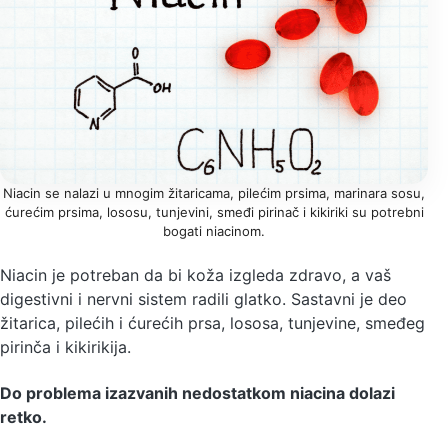
Niacin se nalazi u mnogim žitaricama, pilećim prsima, marinara sosu,
ćurećim prsima, lososu, tunjevini, smeđi pirinač i kikiriki su potrebni
bogati niacinom.
Niacin je potreban da bi koža izgleda zdravo, a vaš
digestivni i nervni sistem radili glatko. Sastavni je deo
žitarica, pilećih i ćurećih prsa, lososa, tunjevine, smeđeg
pirinča i kikirikija.
Do problema izazvanih nedostatkom niacina dolazi
retko.