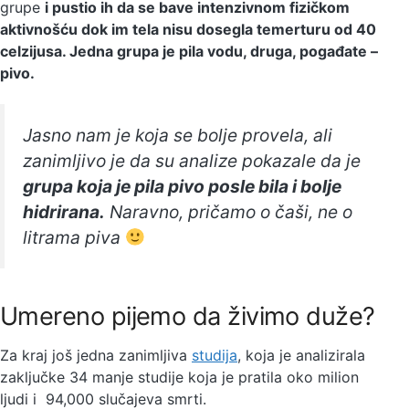
grupe
i pustio ih da se bave intenzivnom fizičkom
aktivnošću dok im tela nisu dosegla temerturu od 40
celzijusa. Jedna grupa je pila vodu, druga, pogađate –
pivo.
Jasno nam je koja se bolje provela, ali
zanimljivo je da su analize pokazale da je
grupa koja je pila pivo posle bila i bolje
hidrirana.
Naravno, pričamo o čaši, ne o
litrama piva
Umereno pijemo da živimo duže?
Za kraj još jedna zanimljiva
studija
, koja je analizirala
zaključke 34 manje studije koja je pratila oko milion
ljudi i 94,000 slučajeva smrti.