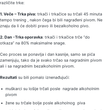
različite trke:
1. Veče – Trka piva:
trkači i trkačice su trčali 45 minuta
tempo trening , nakon čega bi bili nagrađeni pivom. Ne
znaju da li će dobiti pravo ili bezalkoholno pivo.
2. Dan -Trka oporavka
: trkači i trkačice trče “do
otkaza” na 80% maksimalne snage.
Ceo proces se ponavlja i dan kasnije, samo se pića
zamenjuju, tako da je svako trčao sa nagradnim pivom
ali i sa nagradnim bezalkoholnim pivom.
Rezultati
su bili pomalo iznenađujući:
muškarci su lošije trčali posle nagrade alkoholnim
pivom
žene su trčale bolje posle alkoholnog piva