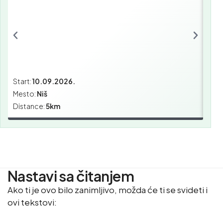
Start:
10.09.2026.
Star
Mesto:
Niš
Mes
Distance:
5km
Dist
Nastavi sa čitanjem
Ako ti je ovo bilo zanimljivo, možda će ti se svideti i
ovi tekstovi: