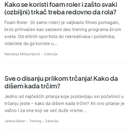
Kako se koristi foam roler i zašto svaki
(ozbiljni) trkač treba redovno da rola?
Foam Roler (ili samo roler) je valjkasto fitnes pomagalo,
brzo prihvaćen kao sastavni deo trening programa širom
sveta. Od elitnih sportista do rekreativaca i početnika,
videćete da ga koriste u…
Nemanja Milisavljević
Zdravlje
Sve o disanju prlikom trčanja! Kako da
dišem kada trčim?
Jedno od najčešćih pitanja koje postavljaju svi početnici u
trčanju jeste – kako da dišem kada trčim? Ali ovo pitanje je
važno i za one koji se već duže vreme…
Jelena Batar
Trening
Zdravlje