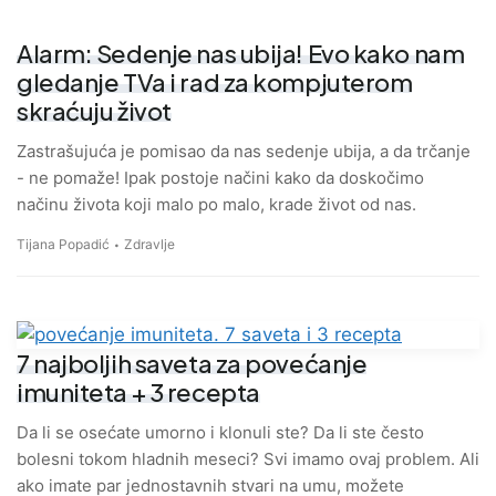
Alarm: Sedenje nas ubija! Evo kako nam
gledanje TVa i rad za kompjuterom
skraćuju život
Zastrašujuća je pomisao da nas sedenje ubija, a da trčanje
- ne pomaže! Ipak postoje načini kako da doskočimo
načinu života koji malo po malo, krade život od nas.
Tijana Popadić
Zdravlje
7 najboljih saveta za povećanje
imuniteta + 3 recepta
Da li se osećate umorno i klonuli ste? Da li ste često
bolesni tokom hladnih meseci? Svi imamo ovaj problem. Ali
ako imate par jednostavnih stvari na umu, možete