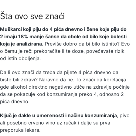
Šta ovo sve znaći
Muškarci koji piju do 4 pića dnevno i žene koje piju do
2 imaju 18% manje šanse da obole od bilo koje bolesti
koja je analizirana.
Previše dobro da bi bilo istinito? Evo
o čemu je reč: prekoračite li te doze, povećavate rizik
od istih oboljenja.
Da li ovo znači da treba da pijete 4 pića dnevno da
biste bili zdravi? Naravno da ne. To znači da korelacija
gde alkohol direktno negativno utiče na zdravlje počinje
da se pokazuje kod konzumiranja preko 4, odnosno 2
pića dnevno.
Ključ je dakle u umerenosti i načinu konzumiranja
, pivo
ali posebno crveno vino uz ručak i dalje su prva
preporuka lekara.