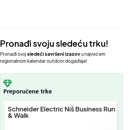
Pronađi svoju sledeću trku!
Pron
ađi svoj
sledeći savršeni izazov
u najvećem
regionalnom kalendar outdoor događaja!
Preporučene trke
Schneider Electric Niš Business Run
Sc
& Walk
Bu