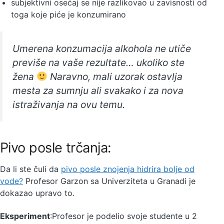
subjektivni osećaj se nije razlikovao u zavisnosti od
toga koje piće je konzumirano
Umerena konzumacija alkohola ne utiče
previše na vaše rezultate… ukoliko ste
žena
Naravno, mali uzorak ostavlja
mesta za sumnju ali svakako i za nova
istraživanja na ovu temu.
Pivo posle trčanja:
Da li ste čuli da
pivo posle znojenja hidrira bolje od
vode?
Profesor Garzon sa Univerziteta u Granadi je
dokazao upravo to.
Eksperiment
:Profesor je podelio svoje studente u 2