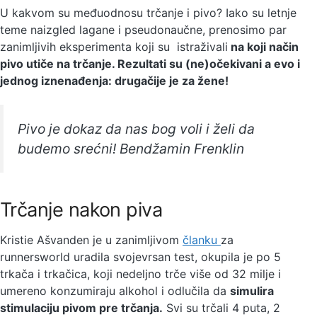
U kakvom su međuodnosu trčanje i pivo? Iako su letnje
teme naizgled lagane i pseudonaučne, prenosimo par
zanimljivih eksperimenta koji su istraživali
na koji način
pivo utiče na trčanje. Rezultati su (ne)očekivani a evo i
jednog iznenađenja: drugačije je za žene!
Pivo je dokaz da nas bog voli i želi da
budemo srećni! Bendžamin Frenklin
Trčanje nakon piva
Kristie Ašvanden je u zanimljivom
članku
za
runnersworld uradila svojevrsan test, okupila je po 5
trkača i trkačica, koji nedeljno trče više od 32 milje i
umereno konzumiraju alkohol i odlučila da
simulira
stimulaciju pivom pre trčanja.
Svi su trčali 4 puta, 2