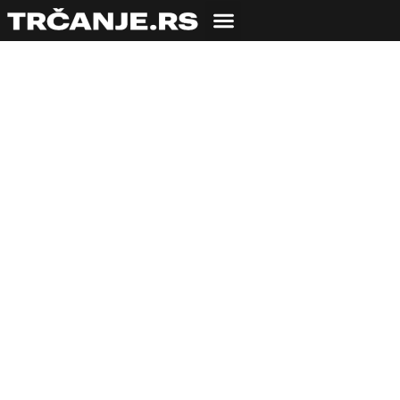
ZDRAVLJE
Trčanje i pivo:
drugari za ceo život!
29.03.2022
Tijana Popadić
3 min čitanja