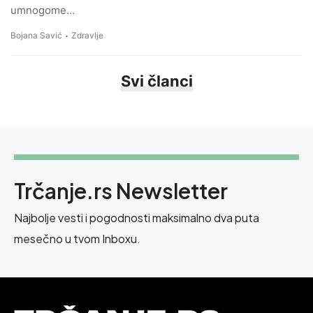
umnogome…
Bojana Savić
Zdravlje
Svi članci
Trčanje.rs Newsletter
Najbolje vesti i pogodnosti maksimalno dva puta
mesečno u tvom Inboxu.