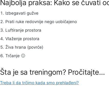
Najbolja praksa: Kako se čuvati o
Izbegavati gužve
Prati ruke redovnije nego uobičajeno
Luftiranje prostora
Vlaženje prostora
Živa hrana (povrće)
Trčanje 🙂
Šta je sa treningom? Pročitajte…
Treba li da trčimo kada smo prehlađeni?