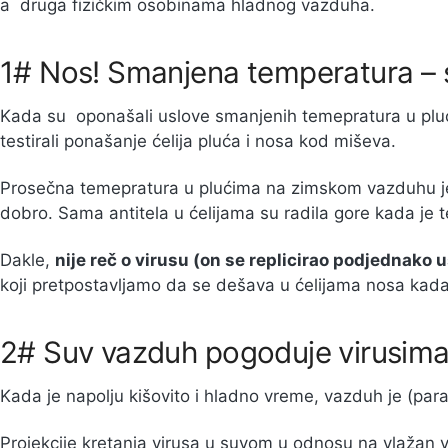
a druga fizičkim osobinama hladnog vazduha.
1# Nos! Smanjena temperatura – sl
Kada su oponašali uslove smanjenih temepratura u plu
testirali ponašanje ćelija pluća i nosa kod miševa.
Prosečna temepratura u plućima na zimskom vazduhu je 
dobro. Sama antitela u ćelijama su radila gore kada je 
Dakle,
nije reč o virusu (on se replicirao podjednako
koji pretpostavljamo da se dešava u ćelijama nosa kada
2# Suv vazduh pogoduje virusim
Kada je napolju kišovito i hladno vreme, vazduh je (para
Projekcije kretanja virusa u suvom u odnosu na vlažan 