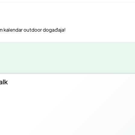
m kalendar outdoor događaja!
alk