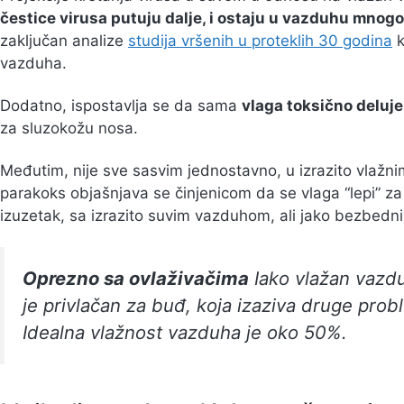
čestice virusa putuju dalje, i ostaju u vazduhu mnog
zaključan analize
studija vršenih u proteklih 30 godina
k
vazduha.
Dodatno, ispostavlja se da sama
vlaga toksično deluje
za sluzokožu nosa.
Međutim, nije sve sasvim jednostavno, u izrazito vlažnim
parakoks objašnjava se činjenicom da se vlaga “lepi” za e
izuzetak, sa izrazito suvim vazduhom, ali jako bezbedn
Oprezno sa ovlaživačima
Iako vlažan vazduh
je privlačan za buđ, koja izaziva druge prob
Idealna vlažnost vazduha je oko 50%.