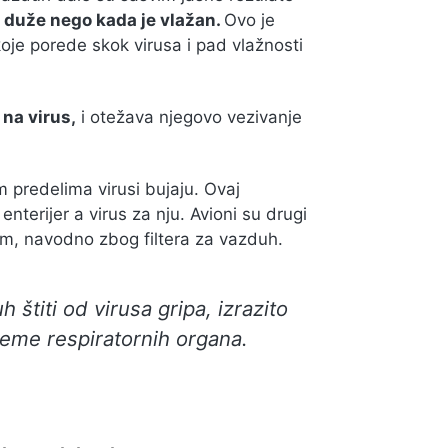
o duže nego kada je vlažan.
Ovo je
oje porede skok virusa i pad vlažnosti
 na virus,
i otežava njegovo vezivanje
 predelima virusi bujaju. Ovaj
nterijer a virus za nju. Avioni su drugi
im, navodno zbog filtera za vazduh.
 štiti od virusa gripa, izrazito
leme respiratornih organa.