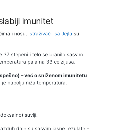
abiji imunitet
ćima i nosu,
istraživači sa Jejla
su
37 stepeni i telo se branilo sasvim
temperatura pala na 33 celzijusa.
 uspešno) – već o sniženom imunitetu
 je napolju niža temperatura.
a
doksalno) suvlji.
vazduh dale su sasvim jasne rezulate –