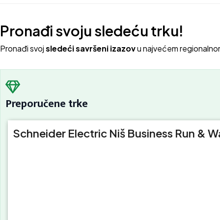
Pronađi svoju sledeću trku!
Pron
ađi svoj
sledeći savršeni izazov
u najvećem regionalno
Preporučene trke
Schneider Electric Niš Business Run & W