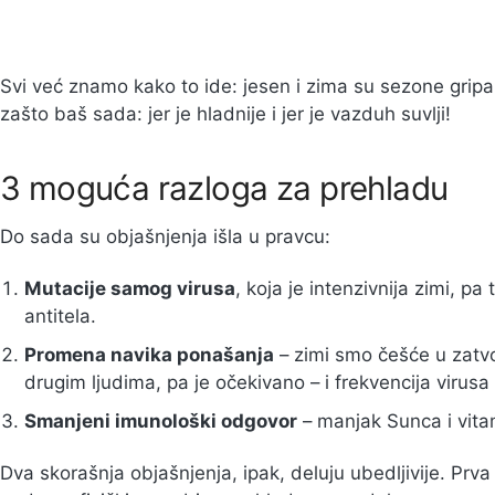
Svi već znamo kako to ide: jesen i zima su sezone grip
zašto baš sada: jer je hladnije i jer je vazduh suvlji!
3 moguća razloga za prehladu
Do sada su objašnjenja išla u pravcu:
Mutacije samog virusa
, koja je intenzivnija zimi, 
antitela.
Promena navika ponašanja
– zimi smo češće u zatv
drugim ljudima, pa je očekivano – i frekvencija virusa 
Smanjeni imunološki odgovor
– manjak Sunca i vita
Dva skorašnja objašnjenja, ipak, deluju ubedljivije. Pr