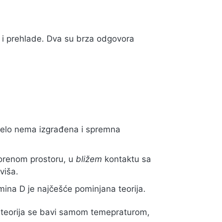
a i prehlade. Dva su brza odgovora
pa telo nema izgrađena i spremna
orenom prostoru, u
bližem
kontaktu sa
viša.
mina D je najčešće pominjana teorija.
va teorija se bavi samom temepraturom,