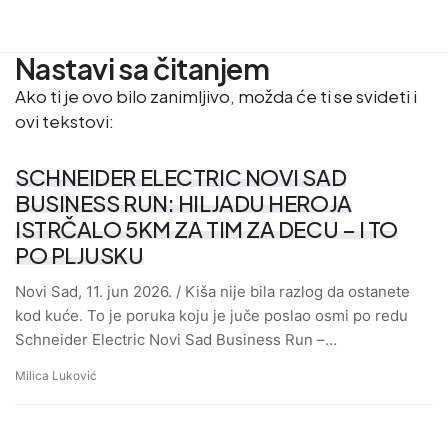
Nastavi sa čitanjem
Ako ti je ovo bilo zanimljivo, možda će ti se svideti i
ovi tekstovi:
SCHNEIDER ELECTRIC NOVI SAD
BUSINESS RUN: HILJADU HEROJA
ISTRČALO 5KM ZA TIM ZA DECU – I TO
PO PLJUSKU
Novi Sad, 11. jun 2026. / Kiša nije bila razlog da ostanete
kod kuće. To je poruka koju je juče poslao osmi po redu
Schneider Electric Novi Sad Business Run –…
Milica Luković