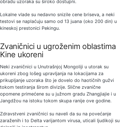
obradu uzoraka su široko dostupni.
Lokalne vlade su nedavno snizile cene briseva, a neki
testovi se naplaćuju samo od 13 juana (oko 200 din) u
kineskoj prestonici Pekingu.
Zvaničnici u ugroženim oblastima
Kine ukoreni
Neki zvaničnici u Unutrašnjoj Mongoliji u utorak su
ukoreni zbog lošeg upravljanja na lokacijama za
prikupljanje uzoraka što je dovelo do haotičnih gužvi
tokom testiranja širom divizije. Slične zvanične
opomene primećene su u južnom gradu Zhangjiajie i u
Jangdžou na istoku tokom skupa ranije ove godine.
Zdravstveni zvaničnici su naveli da su na povećanje
zaraženih i to Delta varijantom virusa, uticali ljudikoji su