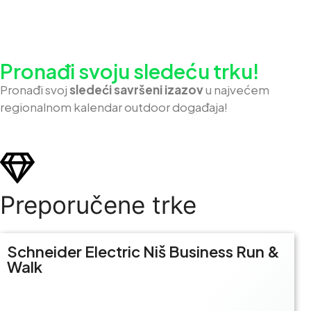
Pronađi svoju sledeću trku!
Pron
ađi svoj
sledeći savršeni izazov
u najvećem
regionalnom kalendar outdoor događaja!
Preporučene trke
Schneider Electric Niš Business Run &
Walk