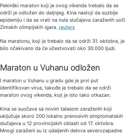
Pekinški maraton koji je ovog vikenda trebalo da se
održi je odložen do daljnjeg. Kina nastoji da suzbije
epidemiju i da se vrati na nula slučajeva zaraženih uoči
Zimskih olimpijskih igara.
reuters
Na maratonu, koji je trebalo da se održi 31. oktobra, je
bilo očekivano da će učestvovati oko 30.000 ljudi.
Maraton u Vuhanu odložen
I maraton u Vuhanu u gradu gde je prvi put
identifikovan virus, takođe je trebalo da se održi
maraton ovog vikenda, koji je isto tako otkazan.
Kina se suočava sa novim talasom zaraženih koji
uključuje skoro 200 lokalno prenosivih simptomatskih
slučajeva u 12 provincijskih oblasti od 17. oktobra.
Mnogi zaraženi su iz udaljenih delova severozapadne