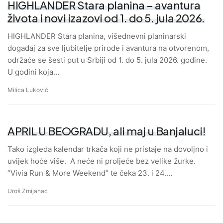
HIGHLANDER Stara planina – avantura
života i novi izazovi od 1. do 5. jula 2026.
HIGHLANDER Stara planina, višednevni planinarski
događaj za sve ljubitelje prirode i avantura na otvorenom,
održaće se šesti put u Srbiji od 1. do 5. jula 2026. godine.
U godini koja…
Milica Luković
APRIL U BEOGRADU, ali maj u Banjaluci!
Tako izgleda kalendar trkača koji ne pristaje na dovoljno i
uvijek hoće više. A neće ni proljeće bez velike žurke.
“Vivia Run & More Weekend” te čeka 23. i 24.…
Uroš Zmijanac