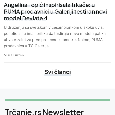
Angelina Topić inspirisala trkače: u
PUMA prodavnici u Galeriji testiran novi
model Deviate 4
U druženju sa svetskom vicešampionkom u skoku uvis,
posetioci su imali priliku da testiraju nove modele patika i
uhvate zalet za prve prolećne kilometre. Naime, PUMA
prodavnica u TC Galerija…
Milica Luković
Svi članci
Trčanje.rs Newsletter