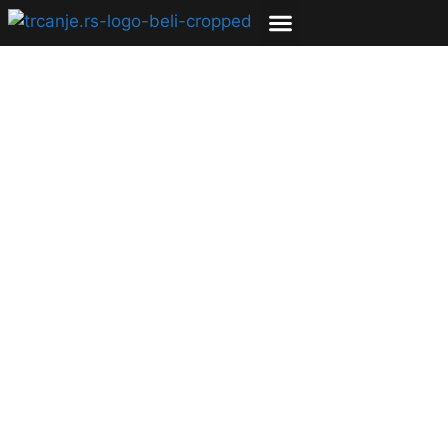
ZDRAVLJE
Pekinški maraton
odložen do daljnjeg
zbog novih slučajeva
Kovid-19 virusa
27.10.2021
Bojana Savić
2 min čitanja