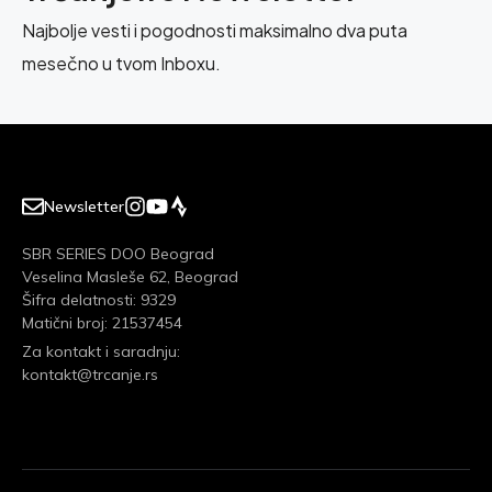
Najbolje vesti i pogodnosti maksimalno dva puta
mesečno u tvom Inboxu.
Newsletter
SBR SERIES DOO Beograd
Veselina Masleše 62, Beograd
Šifra delatnosti: 9329
Matični broj: 21537454
Za kontakt i saradnju:
kontakt@trcanje.rs