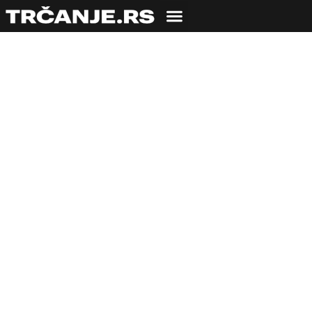
ZDRAVLJE
Kada vas sport ne
čini zdravijim?
28.08.2024
Tijana Popadić
4 min čitanja