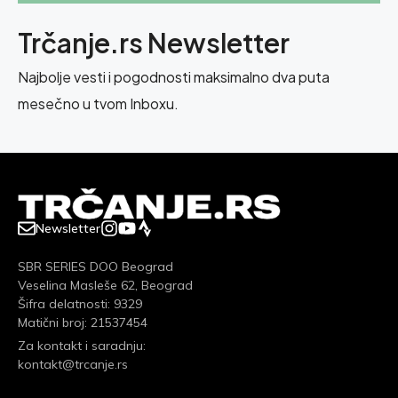
Trčanje.rs Newsletter
Najbolje vesti i pogodnosti maksimalno dva puta
mesečno u tvom Inboxu.
Newsletter
SBR SERIES DOO Beograd
Veselina Masleše 62, Beograd
Šifra delatnosti: 9329
Matični broj: 21537454
Za kontakt i saradnju:
kontakt@trcanje.rs