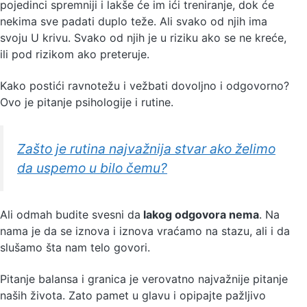
pojedinci spremniji i lakše će im ići treniranje, dok će
nekima sve padati duplo teže. Ali svako od njih ima
svoju U krivu. Svako od njih je u riziku ako se ne kreće,
ili pod rizikom ako preteruje.
Kako postići ravnotežu i vežbati dovoljno i odgovorno?
Ovo je pitanje psihologije i rutine.
Zašto je rutina najvažnija stvar ako želimo
da uspemo u bilo čemu?
Ali odmah budite svesni da
lakog odgovora nema
. Na
nama je da se iznova i iznova vraćamo na stazu, ali i da
slušamo šta nam telo govori.
Pitanje balansa i granica je verovatno najvažnije pitanje
naših života. Zato pamet u glavu i opipajte pažljivo