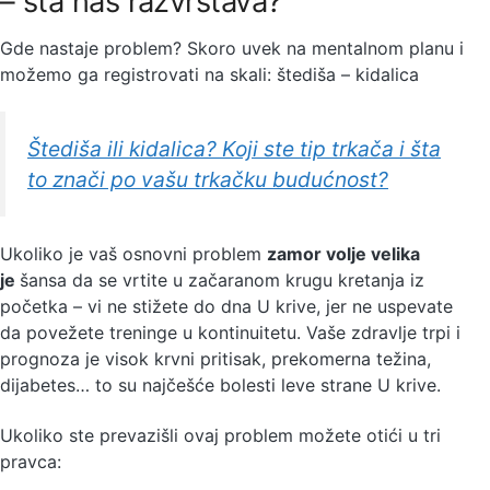
– šta nas razvrstava?
Gde nastaje problem? Skoro uvek na mentalnom planu i
možemo ga registrovati na skali: štediša – kidalica
Štediša ili kidalica? Koji ste tip trkača i šta
to znači po vašu trkačku budućnost?
Ukoliko je vaš osnovni problem
zamor volje velika
je
šansa da se vrtite u začaranom krugu kretanja iz
početka – vi ne stižete do dna U krive, jer ne uspevate
da povežete treninge u kontinuitetu. Vaše zdravlje trpi i
prognoza je visok krvni pritisak, prekomerna težina,
dijabetes… to su najčešće bolesti leve strane U krive.
Ukoliko ste prevazišli ovaj problem možete otići u tri
pravca: