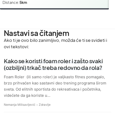
Distance:
5km
Di
Nastavi sa čitanjem
Ako ti je ovo bilo zanimljivo, možda će ti se svideti i
ovi tekstovi:
Kako se koristi foam roler i zašto svaki
(ozbiljni) trkač treba redovno da rola?
Foam Roler (ili samo roler) je valjkasto fitnes pomagalo,
brzo prihvaćen kao sastavni deo trening programa širom
sveta. Od elitnih sportista do rekreativaca i početnika,
videćete da ga koriste u…
Nemanja Milisavljević
Zdravlje