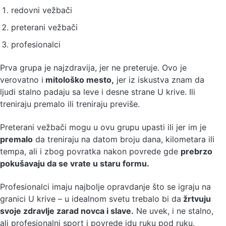
redovni vežbači
preterani vežbači
profesionalci
Prva grupa je najzdravija, jer ne preteruje. Ovo je
verovatno i
mitološko mesto,
jer iz iskustva znam da
ljudi stalno padaju sa leve i desne strane U krive. Ili
treniraju premalo ili treniraju previše.
Preterani vežbači mogu u ovu grupu upasti ili jer im je
premalo
da treniraju na datom broju dana, kilometara ili
tempa, ali i zbog povratka nakon povrede gde
prebrzo
pokušavaju da se vrate u staru formu.
Profesionalci imaju najbolje opravdanje što se igraju na
granici U krive – u idealnom svetu trebalo bi da
žrtvuju
svoje zdravlje zarad novca i slave.
Ne uvek, i ne stalno,
ali profesionalni sport i povrede idu ruku pod ruku.