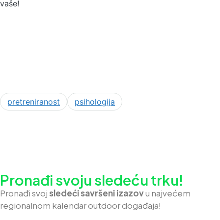
vaše!
pretreniranost
psihologija
Pronađi svoju sledeću trku!
Pron
ađi svoj
sledeći savršeni izazov
u najvećem
regionalnom kalendar outdoor događaja!