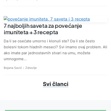
7 najboljih saveta za povećanje
imuniteta + 3 recepta
Da li se osećate umorno i klonuli ste? Da li ste često
bolesni tokom hladnih meseci? Svi imamo ovaj problem. Ali
ako imate par jednostavnih stvari na umu, možete
umnogome…
Bojana Savić
Zdravlje
Svi članci