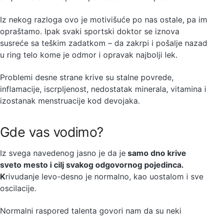
Iz nekog razloga ovo je motivišuće po nas ostale, pa im
opraštamo. Ipak svaki sportski doktor se iznova
susreće sa teškim zadatkom – da zakrpi i pošalje nazad
u ring telo kome je odmor i opravak najbolji lek.
Problemi desne strane krive su stalne povrede,
inflamacije, iscrpljenost, nedostatak minerala, vitamina i
izostanak menstruacije kod devojaka.
Gde vas vodimo?
Iz svega navedenog jasno je da je
samo dno krive
sveto mesto i cilj svakog odgovornog pojedinca.
K
rivudanje levo-desno je normalno, kao uostalom i sve
oscilacije.
Normalni raspored talenta govori nam da su neki