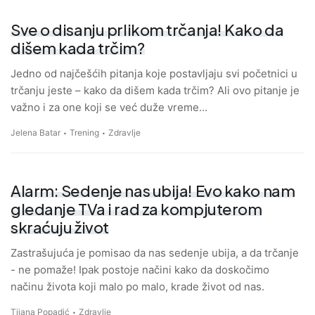
Sve o disanju prlikom trčanja! Kako da
dišem kada trčim?
Jedno od najčešćih pitanja koje postavljaju svi početnici u
trčanju jeste – kako da dišem kada trčim? Ali ovo pitanje je
važno i za one koji se već duže vreme…
Jelena Batar
Trening
Zdravlje
Alarm: Sedenje nas ubija! Evo kako nam
gledanje TVa i rad za kompjuterom
skraćuju život
Zastrašujuća je pomisao da nas sedenje ubija, a da trčanje
- ne pomaže! Ipak postoje načini kako da doskočimo
načinu života koji malo po malo, krade život od nas.
Tijana Popadić
Zdravlje