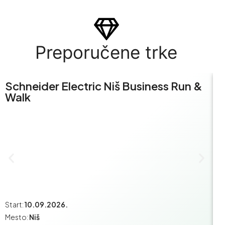
Preporučene trke
Schneider Electric Niš Business Run &
S
Walk
R
Start:
10.09.2026.
St
Mesto:
Niš
M