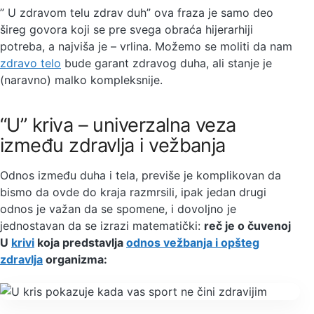
” U zdravom telu zdrav duh” ova fraza je samo deo
šireg govora koji se pre svega obraća hijerarhiji
potreba, a najviša je – vrlina. Možemo se moliti da nam
zdravo telo
bude garant zdravog duha, ali stanje je
(naravno) malko kompleksnije.
“U” kriva – univerzalna veza
između zdravlja i vežbanja
Odnos između duha i tela, previše je komplikovan da
bismo da ovde do kraja razmrsili, ipak jedan drugi
odnos je važan da se spomene, i dovoljno je
jednostavan da se izrazi matematički:
reč je o čuvenoj
U
krivi
koja predstavlja
odnos vežbanja i opšteg
zdravlja
organizma: