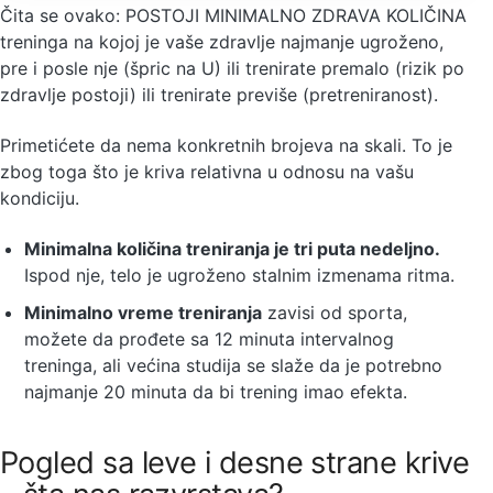
Čita se ovako: POSTOJI MINIMALNO ZDRAVA KOLIČINA
treninga na kojoj je vaše zdravlje najmanje ugroženo,
pre i posle nje (špric na U) ili trenirate premalo (rizik po
zdravlje postoji) ili trenirate previše (pretreniranost).
Primetićete da nema konkretnih brojeva na skali. To je
zbog toga što je kriva relativna u odnosu na vašu
kondiciju.
Minimalna količina treniranja je tri puta nedeljno.
Ispod nje, telo je ugroženo stalnim izmenama ritma.
Minimalno vreme treniranja
zavisi od sporta,
možete da prođete sa 12 minuta intervalnog
treninga, ali većina studija se slaže da je potrebno
najmanje 20 minuta da bi trening imao efekta.
Pogled sa leve i desne strane krive