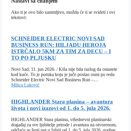
Nastavi sa čitanjem
Ako ti je ovo bilo zanimljivo, možda će ti se svideti i ovi
tekstovi:
SCHNEIDER ELECTRIC NOVI SAD
BUSINESS RUN: HILJADU HEROJA
ISTRČALO 5KM ZA TIM ZA DECU – I
TO PO PLJUSKU
Novi Sad, 11. jun 2026. / Kiša nije bila razlog da ostanete
kod kuće. To je poruka koju je juče poslao osmi po redu
Schneider Electric Novi Sad Business Run –…
Milica Luković
HIGHLANDER Stara planina – avantura
života i novi izazovi od 1. do 5. jula 2026.
HIGHLANDER Stara planina, višednevni planinarski
događaj za sve ljubitelje prirode i avantura na otvorenom,
održaće se šesti put u Srbiji od 1. do 5. jula 2026. godine.