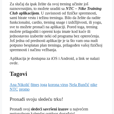
Za slučaj da ipak želite da svoj trening učinite još
raznovrsnijim, to možete uraditi sa
NTC – Nike Training
Club
aplikacijom
. U zavisnosti od fizičke spremnosti,
sami birate vrstu i težinu treninga. Bilo da želite da radite
funkcionalni, cardio, trening snage i izdržljivosti, ili yogu,
sve to možete pronaći na aplikaciji. Pored toga, trening
možete prilagoditi i opremi koju imate kod kuće ili
jednostavno izaberite neki od programa bez opterećenja.
Još jedna od prednosti aplikacije je ta što vam ona nudi
potpuno besplatan plan treninga, prilagođen vašoj fizičkoj
spremnosti i načinu vežbanja.
Aplikacija je dostupna za iOS i Android, a link se nalazi
ovde.
Tagovi
Ana Nikolić
fitnes
joga
korona virus
Nela Bunčić
nike
NTC
promo
Pronađi svoju sledeću trku!
Pron
ađi svoj
sledeći savršeni izazov
u najvećem
regionalnom kalendar outdoor događaja!