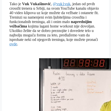
Tako je
Vuk Vukašinović
,
@vuk1vuk
, jedan od prvih
crossfit trenera u Srbiji, na svom YouTube kanalu objavio
40 video klipova uz koje možete da vežbate i ostanete fit.
Treninzi su namenjeni svim ljubiteljima crossfita i
funkcionalnih treninga, ali i onim malo
naprednijim
vežbačima
kojima lagani home workout nije dovoljan.
Ukoliko želite da se dobro preznojite i dovedete telo u
najbolju moguću formu za leto, predlažemo vam da
isprobate neki od njegovih treninga, koje možete pronaći
ovde
.