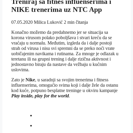
Treniraj sa fitnes influenserima i
NIKE trenerima uz NTC App
07.05.2020
Milica Luković
2 min čitanja
Konačno možemo da predahnemo jer se situacija sa
korona virusom polako poboljšava i stvari kreću da se
vraćaju u normalu. Međutim, izgleda da i dalje postoji
strah od virusa i nisu svi spremni da se preko noći vrate
uobičajenim navikama i rutinama. Za mnoge je odlazak u
teretanu ili na grupni trening i dalje rizična aktivnost i
jednostavno biraju da nastave da vežbaju u kućnim
uslovima.
Zato je
Nike
, u saradnji sa svojim trenerima i fitness
influenserima, omogućio svima koji i dalje žele da ostanu
kod kuće, potpuno besplatne treninge u okviru kampanje
Play inside, play for the world
.