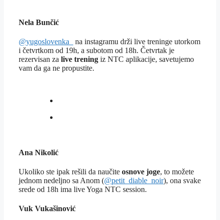
Nela Bunčić
@yugoslovenka­­_
na instagramu drži live treninge utorkom
i četvrtkom od 19h, a subotom od 18h. Četvrtak je
rezervisan za
live trening
iz NTC aplikacije, savetujemo
vam da ga ne propustite.
Ana Nikolić
Ukoliko ste ipak rešili da naučite
osnove joge
, to možete
jednom nedeljno sa Anom (
@petit_diable_noir
), ona svake
srede od 18h ima live Yoga NTC session.
Vuk Vukašinović