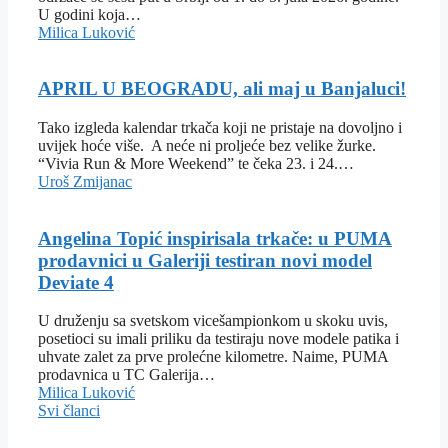
U godini koja…
Milica Luković
APRIL U BEOGRADU, ali maj u Banjaluci!
Tako izgleda kalendar trkača koji ne pristaje na dovoljno i
uvijek hoće više. A neće ni proljeće bez velike žurke.
“Vivia Run & More Weekend” te čeka 23. i 24.…
Uroš Zmijanac
Angelina Topić inspirisala trkače: u PUMA
prodavnici u Galeriji testiran novi model
Deviate 4
U druženju sa svetskom vicešampionkom u skoku uvis,
posetioci su imali priliku da testiraju nove modele patika i
uhvate zalet za prve prolećne kilometre. Naime, PUMA
prodavnica u TC Galerija…
Milica Luković
Svi članci