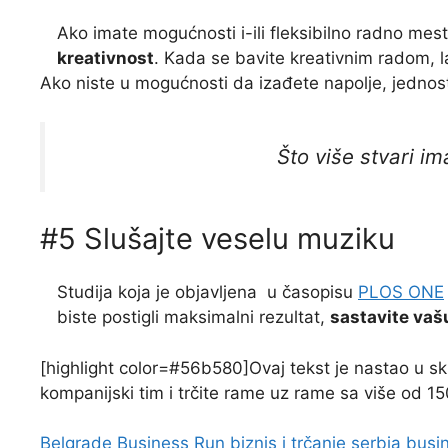
Ako imate mogućnosti i-ili fleksibilno radno mes
kreativnost
. Kada se bavite kreativnim radom,
Ako niste u mogućnosti da izađete napolje, jedno
Što više stvari i
#5 Slušajte veselu muziku
Studija koja je objavljena u časopisu
PLOS ONE
biste postigli maksimalni rezultat,
sastavite vašu
[highlight color=#56b580]Ovaj tekst je nastao u sk
kompanijski tim i trčite rame uz rame sa više od 150
Belgrade Business Run
biznis i trčanje
serbia busi