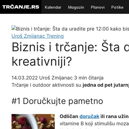
Kalendar
Magazin
Planovi
Patike
Uroš Zmijanac
Trening
Biznis i trčanje: Šta
kreativniji?
14.03.2022
Uroš Zmijanac
3 min čitanja
Trčanje i outdoor aktivnosti su
jedna od pet jutarn
#1 Doručkujte pametno
Odličan
doručak
ili rana uži
vitamine B koji stimulišu moz