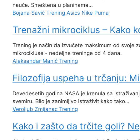
nauče. Smeštena u planinama…
Bojana Savić
Trening
Asics
Nike
Puma
Trenažni mikrociklus – Kako ko
Trening je način da izvučete maksimum od svoje zd
mikrocikluse - nedeljne treninge od 4 dana.
Aleksandar Manić
Trening
Filozofija uspeha u trčanju: Mi
Devedesetih godina NASA je krenula sa istraživanji
svemiru. Bilo je zanimljivo istraživit kako tako…
Veroljub Zmijanac
Trening
Kako i zašto da trčite goli? Ne