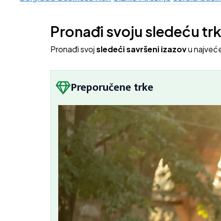
Pronađi svoju sledeću tr
Pron
ađi svoj
sledeći savršeni izazov
u najveć
Preporučene trke