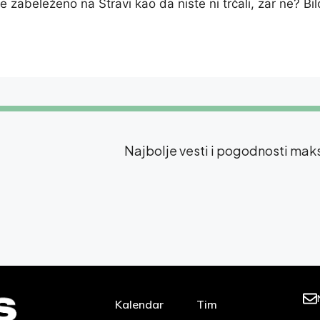
e zabeleženo na Stravi kao da niste ni trčali, zar ne? Bilo 
Najbolje vesti i pogodnosti ma
Kalendar
Tim