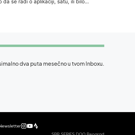
da se radi o aplikaciji, satu, ili bilo…
ksimalno dva puta mesečno u tvom Inboxu.
Newsletter
SBR SERIES DOO Beograd