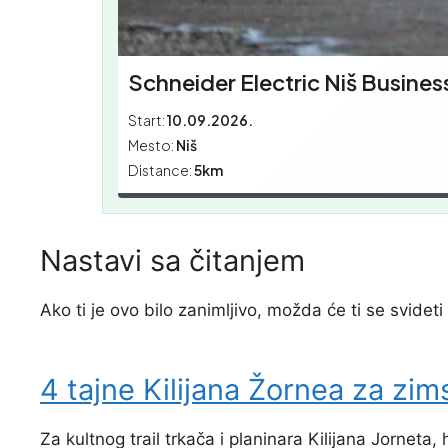
Schneider Electric Niš Busines
Start:
10.09.2026.
Mesto:
Niš
Distance:
5km
Nastavi sa čitanjem
Ako ti je ovo bilo zanimljivo, možda će ti se svideti 
4 tajne Kilijana Žornea za zim
Za kultnog trail trkača i planinara Kilijana Jorneta