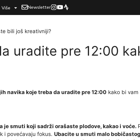
Newsletter
Više
 da uradite pre 12:00 kak
jih navika koje treba da uradite pre 12:00
kako bi vam
na je smuti koji sadrži orašaste plodove, kakao i voće.
ak i povećavaju fokus.
Ubacite u smuti malo bobičasto