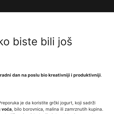
o biste bili još
radni dan na poslu bio kreativniji i produktivniji
.
Preporuka je da koristite grčki jogurt, koji sadrži
g voća
, bilo borovnica, malina ili zamrznutih kupina.