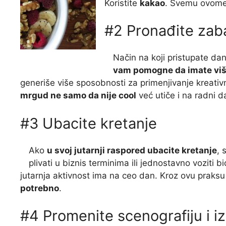
Koristite
kakao
. Svemu ovome
#2 Pronađite zab
Način na koji pristupate da
vam pomogne da imate više
generiše više sposobnosti za primenjivanje kreati
mrgud ne samo da nije cool
već utiče i na radni d
#3 Ubacite kretanje
Ako
u svoj jutarnji raspored ubacite kretanje
, 
plivati u biznis terminima ili jednostavno voziti b
jutarnja aktivnost ima na ceo dan. Kroz ovu praks
potrebno
.
#4 Promenite scenografiju i iz