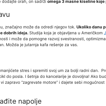
 dodajte orah, on sadrži
omega 3 masne kiseline koje p
avu
nu, značajno može da odredi njegov tok.
Ukoliko danu p
 dobrih ideja.
Studija koja je objavljena u Američkom
J
vnosti i može da pomogne razvoj svestranosti, optimizma
an. Možda je jutarnja kafa rešenje za vas.
smanjićete stres i spremiti svoj um za bolji radni dan. 
icikl do posla. I šetnja do kancelarije je dovoljna! Ako b
u vi zapravo “zagrevate motore” i dajete sebi mogućnos
ađite napolje