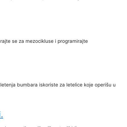
irajte se za mezocikluse i programirajte
etenja bumbara iskoriste za letelice koje operišu u
.