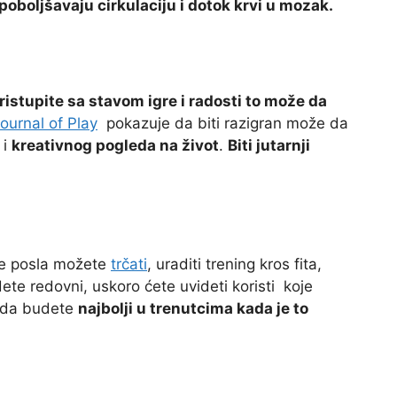
oboljšavaju cirkulaciju i dotok krvi u mozak.
ristupite sa stavom igre i radosti to može da
ournal of Play
pokazuje da biti razigran može da
 i
kreativnog pogleda na život
.
Biti jutarnji
Pre posla možete
trčati
, uraditi trening kros fita,
udete redovni, uskoro ćete uvideti koristi koje
t da budete
najbolji u trenutcima kada je to