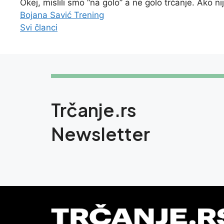
Okej, mislili smo “na golo” a ne golo trčanje. Ako nij
Bojana Savić
Trening
Svi članci
Trčanje.rs
Newsletter