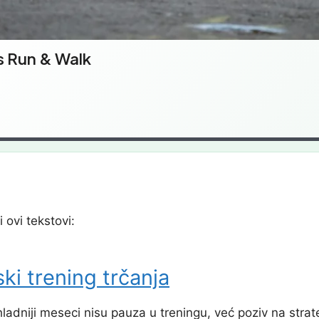
s Run & Walk
i ovi tekstovi:
ski trening trčanja
, hladniji meseci nisu pauza u treningu, već poziv na st