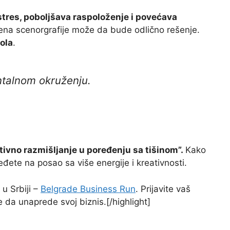
stres, poboljšava raspoloženje i povećava
ena scenorgrafije može da bude odlično rešenje.
ola
.
entalnom okruženju.
tivno razmišljanje u poređenju sa tišinom”.
Kako
đete na posao sa više energije i kreativnosti.
u Srbiji –
Belgrade Business Run
. Prijavite vaš
e da unaprede svoj biznis.[/highlight]