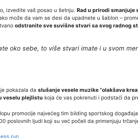
to, izvedite vaš posao u šetnju.
Rad u prirodi smanjuje 
 lako može da vam se desi da upadnete u šablon – prom
stvano
odstranite sve suvišne stvari sa svog radnog st
mate oko sebe, to više stvari imate i u svom m
je pokazala da
slušanje vesele muzike “olakšava krea
 veselu plejlistu
koja će vas pokrenuti i podstaći da pre
lopu promocije najvećeg tim bilding sportskog događaja 
0 poslovnih ljudi koji su već počeli da primenjuju trčanj
ness run