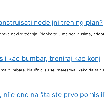
nstruisati nedeljni trening plan?
rave navike trčanja. Planirajte u makrociklusima, adapt
sli kao bumbar, treniraj kao konj
ma bumbara. Naučnici su se interesovali kako da tajnu l
, nije ono na šta ste prvo pomislili