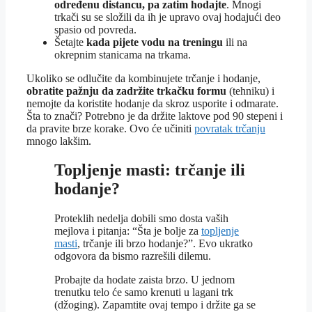
određenu distancu, pa zatim hodajte
. Mnogi
trkači su se složili da ih je upravo ovaj hodajući deo
spasio od povreda.
Šetajte
kada pijete vodu na treningu
ili na
okrepnim stanicama na trkama.
Ukoliko se odlučite da kombinujete trčanje i hodanje,
obratite pažnju da zadržite trkačku formu
(tehniku) i
nemojte da koristite hodanje da skroz usporite i odmarate.
Šta to znači? Potrebno je da držite laktove pod 90 stepeni i
da pravite brze korake. Ovo će učiniti
povratak trčanju
mnogo lakšim.
Topljenje masti: trčanje ili
hodanje?
Proteklih nedelja dobili smo dosta vaših
mejlova i pitanja: “Šta je bolje za
topljenje
masti
, trčanje ili brzo hodanje?”. Evo ukratko
odgovora da bismo razrešili dilemu.
Probajte da hodate zaista brzo. U jednom
trenutku telo će samo krenuti u lagani trk
(džoging). Zapamtite ovaj tempo i držite ga se