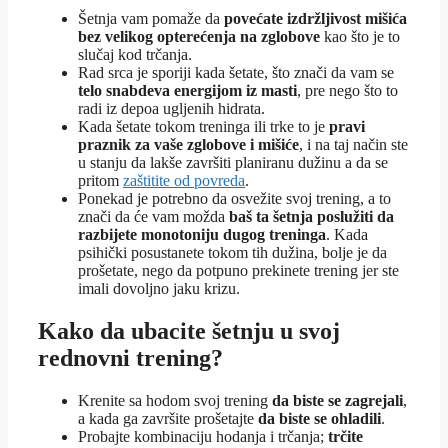
Šetnja vam pomaže da
povećate izdržljivost mišića
bez velikog opterećenja na zglobove
kao što je to
slučaj kod trčanja.
Rad srca je sporiji kada šetate, što znači da vam se
telo snabdeva energijom iz masti
, pre nego što to
radi iz depoa ugljenih hidrata.
Kada šetate tokom treninga ili trke to je
pravi
praznik za vaše zglobove i mišiće
, i na taj način ste
u stanju da lakše završiti planiranu dužinu a da se
pritom
zaštitite od povreda
.
Ponekad je potrebno da osvežite svoj trening, a to
znači da će vam možda
baš ta šetnja poslužiti da
razbijete monotoniju dugog treninga
. Kada
psihički posustanete tokom tih dužina, bolje je da
prošetate, nego da potpuno prekinete trening jer ste
imali dovoljno jaku krizu.
Kako da ubacite šetnju u svoj
rednovni trening?
Krenite sa hodom svoj trening
da biste se zagrejali
,
a kada ga završite prošetajte
da biste se ohladili
.
Probajte kombinaciju hodanja i trčanja;
trčite