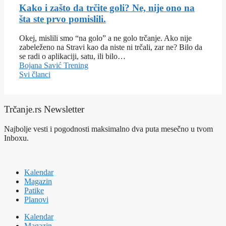
Kako i zašto da trčite goli? Ne, nije ono na
šta ste prvo pomislili.
Okej, mislili smo “na golo” a ne golo trčanje. Ako nije
zabeleženo na Stravi kao da niste ni trčali, zar ne? Bilo da
se radi o aplikaciji, satu, ili bilo…
Bojana Savić
Trening
Svi članci
Trčanje.rs Newsletter
Najbolje vesti i pogodnosti maksimalno dva puta mesečno u tvom
Inboxu.
Kalendar
Magazin
Patike
Planovi
Kalendar
Magazin