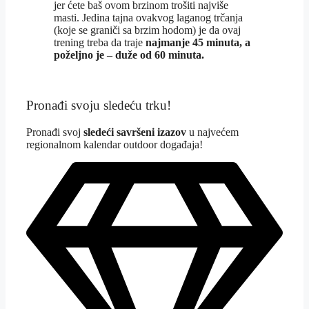
jer ćete baš ovom brzinom trošiti najviše
masti. Jedina tajna ovakvog laganog trčanja
(koje se graniči sa brzim hodom) je da ovaj
trening treba da traje
najmanje 45 minuta, a
poželjno je – duže od 60 minuta.
Pronađi svoju sledeću trku!
Pron
ađi svoj
sledeći savršeni izazov
u najvećem
regionalnom kalendar outdoor događaja!