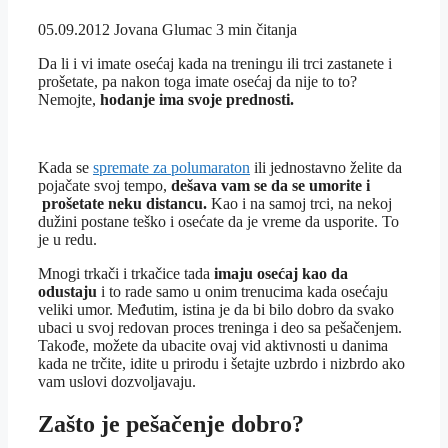
05.09.2012
Jovana Glumac
3 min čitanja
Da li i vi imate osećaj kada na treningu ili trci zastanete i
prošetate, pa nakon toga imate osećaj da nije to to?
Nemojte,
hodanje ima svoje prednosti.
Kada se
spremate za polumaraton
ili jednostavno želite da
pojačate svoj tempo,
dešava vam se da se umorite i
prošetate neku distancu.
Kao i na samoj trci, na nekoj
dužini postane teško i osećate da je vreme da usporite. To
je u redu.
Mnogi trkači i trkačice tada
imaju osećaj kao da
odustaju
i to rade samo u onim trenucima kada osećaju
veliki umor. Međutim, istina je da bi bilo dobro da svako
ubaci u svoj redovan proces treninga i deo sa pešačenjem.
Takođe, možete da ubacite ovaj vid aktivnosti u danima
kada ne trčite, idite u prirodu i šetajte uzbrdo i nizbrdo ako
vam uslovi dozvoljavaju.
Zašto je pešačenje dobro?