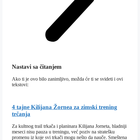
Nastavi sa čitanjem
Ako ti je ovo bilo zanimljivo, možda će ti se svideti i ovi
tekstovi:
4 tajne Kilijana Žornea za zimski trening
trčanja
Za kultnog trail trkača i planinara Kilijana Jorneta, hladniji
meseci nisu pauza u treningu, već poziv na stratešku
promenu iz koje svi trkači mogu nešto da nauče. Smeštena