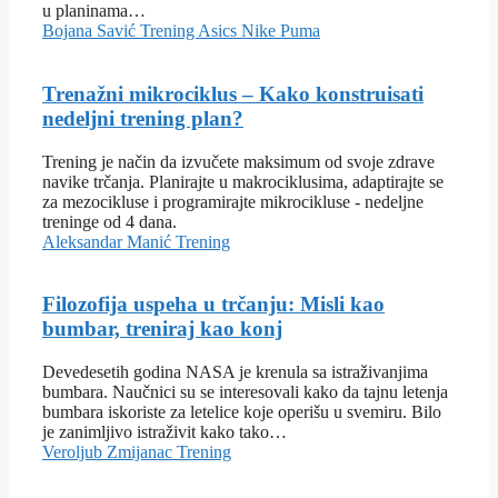
u planinama…
Bojana Savić
Trening
Asics
Nike
Puma
Trenažni mikrociklus – Kako konstruisati
nedeljni trening plan?
Trening je način da izvučete maksimum od svoje zdrave
navike trčanja. Planirajte u makrociklusima, adaptirajte se
za mezocikluse i programirajte mikrocikluse - nedeljne
treninge od 4 dana.
Aleksandar Manić
Trening
Filozofija uspeha u trčanju: Misli kao
bumbar, treniraj kao konj
Devedesetih godina NASA je krenula sa istraživanjima
bumbara. Naučnici su se interesovali kako da tajnu letenja
bumbara iskoriste za letelice koje operišu u svemiru. Bilo
je zanimljivo istraživit kako tako…
Veroljub Zmijanac
Trening