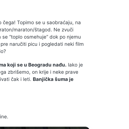
do čega! Topimo se u saobraćaju, na
maraton/maraton/štagod. Ne zvuči
 se “toplo osmehuje” dok po njemu
 naručiti picu i pogledati neki film
io?
ma koji se u Beogradu nađu.
Iako je
jega zbrišemo, on krije i neke prave
ti čak i leti.
Banjička šuma je
ine.