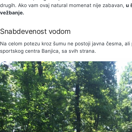
drugih. Ako vam ovaj natural momenat nije zabavan,
u 
vežbanje.
Snabdevenost vodom
Na celom potezu kroz šumu ne postoji javna česma, ali
sportskog centra Banjica, sa svih strana.