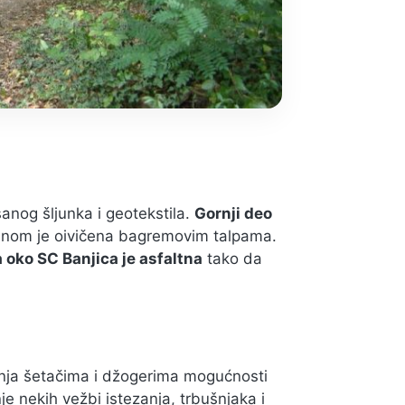
sanog šljunka i geotekstila.
Gornji deo
inom je oivičena bagremovim talpama.
 oko SC Banjica je asfaltna
tako da
žanja šetačima i džogerima mogućnosti
 nekih vežbi istezanja, trbušnjaka i