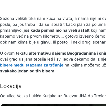
Sezona velikih trka nam kuca na vrata, a nama nije ni 
poslu, pa još treba i da se isprati trkački plan za polu
primamljivo,
još kada pomislimo na vreli asfalt
koji nam
kapamo već na prvom kilometru… gotovo izvesno ćemo pre
dok nam klima bije u glavu. Ili postoji i neki drugi scenar
U ovom tekstu
alternativu dajemo Beograđanima i oni
ovaj grad usijana tepsija leti i svi jedva čekamo da iz n
bisere među stazama za trčanje
na kojima možemo uživa
svakako jedan od tih bisera.
Lokacija
Od ulice Veljka Lukića Kurjaka uz Bulevar JNA do Trošar