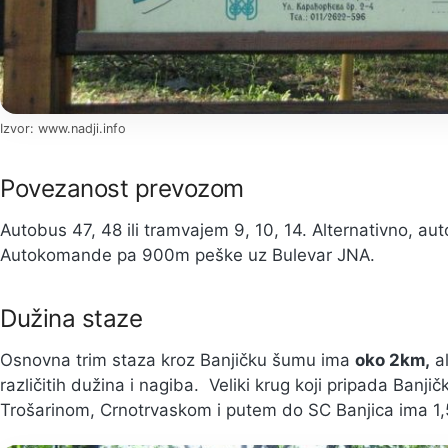
Izvor: www.nadji.info
Povezanost prevozom
Autobus 47, 48 ili tramvajem 9, 10, 14. Alternativno, au
Autokomande pa 900m peške uz Bulevar JNA.
Dužina staze
Osnovna trim staza kroz Banjičku šumu ima
oko 2km,
al
različitih dužina i nagiba. Veliki krug koji pripada Banj
Trošarinom, Crnotrvaskom i putem do SC Banjica ima 1