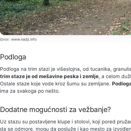
Izvor: www.nadji.info
Podloga
Podloga na trim stazi je višeslojna, od tucanika, granuli
trim staze je od mešavine peska i zemlje
, a celom duž
Ostale staze koje vode kroz šumu su zemljane.
Podloga
ima za svakoga po nešto.
Dodatne mogućnosti za vežbanje?
Uz stazu su postavljene klupe i stolovi, koji pored pru
da se odmore, mogu da posluže i kao mesto za izvođenje