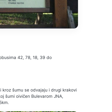
tobusima 42, 78, 18, 39 do
i kroz šumu se odvajaju i drugi krakovi
ičkoj šumi oivičen Bulevarom JNA,
,5km.