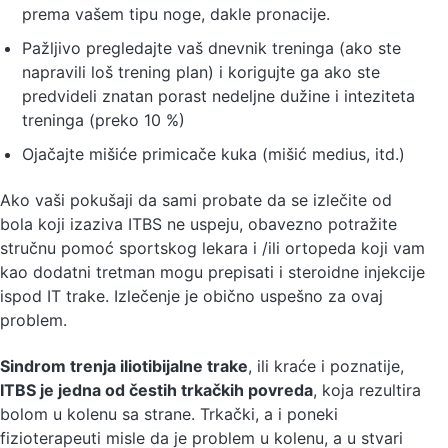
prema vašem tipu noge, dakle pronacije.
Pažljivo pregledajte vaš dnevnik treninga (ako ste
napravili loš trening plan) i korigujte ga ako ste
predvideli znatan porast nedeljne dužine i inteziteta
treninga (preko 10 %)
Ojačajte mišiće primicače kuka (mišić medius, itd.)
Ako vaši pokušaji da sami probate da se izlečite od
bola koji izaziva ITBS ne uspeju, obavezno potražite
stručnu pomoć sportskog lekara i /ili ortopeda koji vam
kao dodatni tretman mogu prepisati i steroidne injekcije
ispod IT trake. Izlečenje je obično uspešno za ovaj
problem.
Sindrom trenja iliotibijalne trake
, ili kraće i poznatije,
ITBS je jedna od čestih trkačkih povreda
, koja rezultira
bolom u kolenu sa strane. Trkački, a i poneki
fizioterapeuti misle da je problem u kolenu, a u stvari