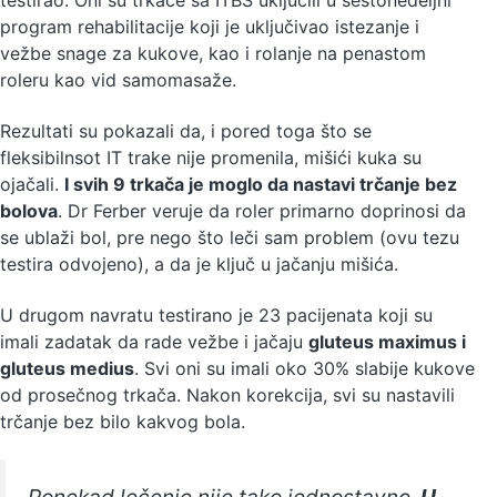
program rehabilitacije koji je uključivao istezanje i
vežbe snage za kukove, kao i rolanje na penastom
roleru kao vid samomasaže.
Rezultati su pokazali da, i pored toga što se
fleksibilnsot IT trake nije promenila, mišići kuka su
ojačali.
I svih 9 trkača je moglo da nastavi trčanje bez
bolova
. Dr Ferber veruje da roler primarno doprinosi da
se ublaži bol, pre nego što leči sam problem (ovu tezu
testira odvojeno), a da je ključ u jačanju mišića.
U drugom navratu testirano je 23 pacijenata koji su
imali zadatak da rade vežbe i jačaju
gluteus maximus i
gluteus medius
. Svi oni su imali oko 30% slabije kukove
od prosečnog trkača. Nakon korekcija, svi su nastavili
trčanje bez bilo kakvog bola.
Ponekad lečenje nije tako jednostavno.
U