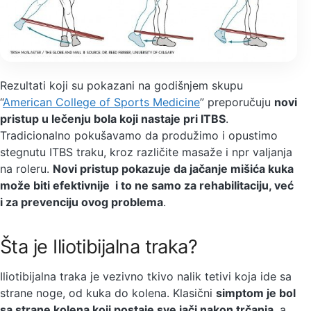
Rezultati koji su pokazani na godišnjem skupu
“
American College of Sports Medicine
” preporučuju
novi
pristup u lečenju bola koji nastaje pri ITBS
.
Tradicionalno pokušavamo da produžimo i opustimo
stegnutu ITBS traku, kroz različite masaže i npr valjanja
na roleru.
Novi pristup pokazuje da jačanje mišića kuka
može biti efektivnije i to ne samo za rehabilitaciju, već
i za prevenciju ovog problema
.
Šta je Iliotibijalna traka?
Iliotibijalna traka je vezivno tkivo nalik tetivi koja ide sa
strane noge, od kuka do kolena. Klasični
simptom je bol
sa strane kolena koji postaje sve jači nakon trčanja
, a