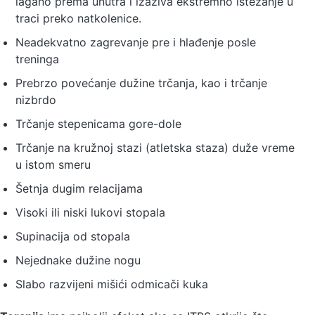
lagano prema unutra i izaziva ekstremno istezanje u
traci preko natkolenice.
Neadekvatno zagrevanje pre i hlađenje posle
treninga
Prebrzo povećanje dužine trčanja, kao i trčanje
nizbrdo
Trčanje stepenicama gore-dole
Trčanje na kružnoj stazi (atletska staza) duže vreme
u istom smeru
Šetnja dugim relacijama
Visoki ili niski lukovi stopala
Supinacija od stopala
Nejednake dužine nogu
Slabo razvijeni mišići odmicači kuka