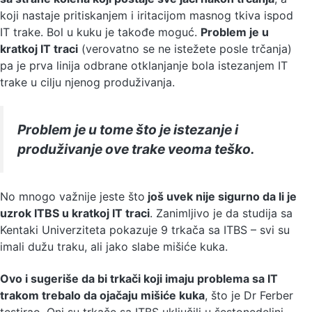
koji nastaje pritiskanjem i iritacijom masnog tkiva ispod
IT trake. Bol u kuku je takođe moguć.
Problem je u
kratkoj IT traci
(verovatno se ne istežete posle trčanja)
pa je prva linija odbrane otklanjanje bola istezanjem IT
trake u cilju njenog produživanja.
Problem je u tome što je istezanje i
produživanje ove trake veoma teško.
No mnogo važnije jeste što
još uvek nije sigurno da li je
uzrok ITBS u kratkoj IT traci
. Zanimljivo je da studija sa
Kentaki Univerziteta pokazuje 9 trkača sa ITBS – svi su
imali dužu traku, ali jako slabe mišiće kuka.
Ovo i sugeriše da bi trkači koji imaju problema sa IT
trakom trebalo da ojačaju mišiće kuka
, što je Dr Ferber
testirao. Oni su trkače sa ITBS uključili u šestonedeljni