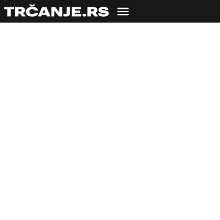
KLINIKA
ITBS – sindrom trenja
iliotibijalne trake
(Iliotibial band
syndrome)
08.06.2009
Igor Vujičić
7 min čitanja