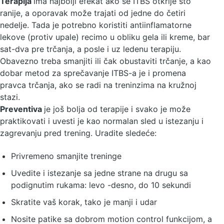
Terapija
ima najbolji efekat ako se ITBS otkrije što
ranije, a oporavak može trajati od jedne do četiri
nedelje. Tada je potrebno koristiti antiinflamatorne
lekove (protiv upale) recimo u obliku gela ili kreme, bar
sat-dva pre trčanja, a posle i uz ledenu terapiju.
Obavezno treba smanjiti ili čak obustaviti trčanje, a kao
dobar metod za sprečavanje ITBS-a je i promena
pravca trčanja, ako se radi na treninzima na kružnoj
stazi.
Preventiva
je još bolja od terapije i svako je može
praktikovati i uvesti je kao normalan sled u istezanju i
zagrevanju pred trening. Uradite sledeće:
Privremeno smanjite treninge
Uvedite i istezanje sa jedne strane na drugu sa
podignutim rukama: levo -desno, do 10 sekundi
Skratite vaš korak, tako je manji i udar
Nosite patike sa dobrom motion control funkcijom, a