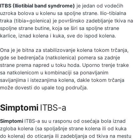
ITBS (Iliotibial band syndrome)
je jedan od vodećih
uzroka bolova u kolenu sa spoljne strane. Ilio-tibialna
traka (tibia=golenica) je površinsko zadebljanje tkiva na
spoljne strane butine, koja se širi sa spoljne strane
karlice, iznad kolena i kuka, sve do ispod kolena.
Ona je je bitna za stabilizovanje kolena tokom trčanja,
gde se bedrenjača (natkolenica) pomera sa zadnje
strane prema napred u toku hoda. Uporno trenje trake
sa natkolenicom u kombinaciji sa ponavljanim
savijanjima i istezanjima kolena, dakle tokom trčanja
može dovesti do upale tog područja.
Simptomi
ITBS-a
Simptomi
ITBS-a su u rasponu od osećaja bola iznad
zgloba kolena (sa spoljašnje strane kolena ili od kuka
do kolena) do oticanja ili zadebljanja od tkiva na mestu