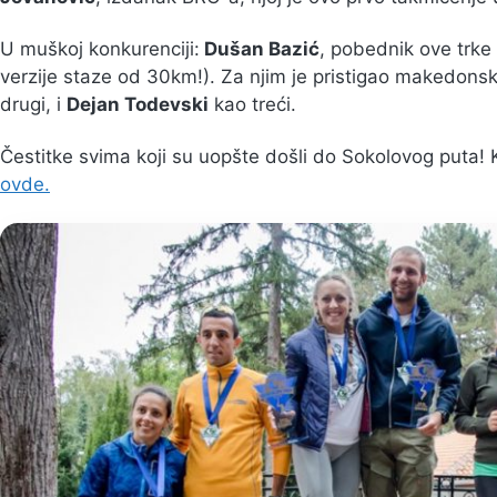
U muškoj konkurenciji:
Dušan Bazić
, pobednik ove trke
verzije staze od 30km!). Za njim je pristigao makedons
drugi, i
Dejan Todevski
kao treći.
Čestitke svima koji su uopšte došli do Sokolovog puta! 
ovde.