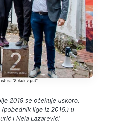
astera “Sokolov put”
bije 2019.se očekuje uskoro,
(pobednik lige iz 2016.) u
rić i Nela Lazarević!