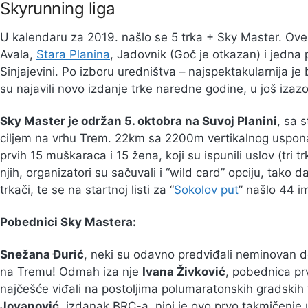
Skyrunning liga
U kalendaru za 2019. našlo se 5 trka + Sky Master. Ove 
Avala,
Stara Planina
, Jadovnik (Goč je otkazan) i jedna 
Sinjajevini. Po izboru uredništva – najspektakularnija je 
su najavili novo izdanje trke naredne godine, u još izazov
Sky Master je održan 5. oktobra na Suvoj Planini
, sa 
ciljem na vrhu Trem. 22km sa 2200m vertikalnog uspona.
prvih 15 muškaraca i 15 žena, koji su ispunili uslov (tri tr
njih, organizatori su sačuvali i “wild card” opciju, tako d
trkači, te se na startnoj listi za “
Sokolov put
” našlo 44 i
Pobednici Sky Mastera:
Snežana Đurić
, neki su odavno predviđali neminovan d
na Tremu! Odmah iza nje
Ivana Živković
, pobednica prv
najčešće viđali na postoljima polumaratonskih gradski
Jovanović
, izdanak BRC-a, njoj je ovo prvo takmičenje u 