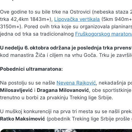
Ove godine to su bile trke na Ostrovici (nebeska sta
trka 42,4km 1843m+),
Lipovačka vertikala
(5km 940m+) 
3150m+). Pored ovih trka koje su organizovala planinars
jedna od trka sa tradicionalnog
Fruškogorskog maraton
U nedelju 6. oktobra održana je poslednja trka prvens
kod manastira Žiča i ciljem na vrhu Goča. Trku je završi
Pobednici ultramaratona:
Na postolju su se našle
Nevena Rajković
, nekadašnja p
Milosavljević
i
Dragana Milovanović
, obe sportistkinj
trenutno u borbi za prvakinju Treking lige Srbije.
U muškoj konkurenciji na prva tri mesta su se našli preka
Ratko Maksimović
(pobednik Treking lige Srbije prošle