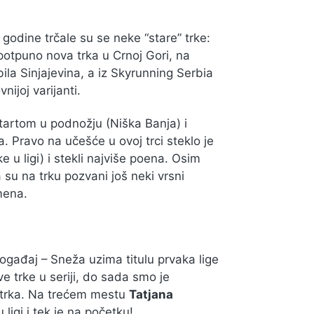
godine trčale su se neke “stare” trke:
potpuno nova trka u Crnoj Gori, na
bila Sinjajevina, a iz Skyrunning Serbia
nijoj varijanti.
startom u podnožju (Niška Banja) i
 Pravo na učešće u ovoj trci steklo je
ke u ligi) i stekli najviše poena. Osim
a su na trku pozvani još neki vrsni
mena.
ogađaj – Sneža uzima titulu prvaka lige
e trke u seriji, do sada smo je
h trka. Na trećem mestu
Tatjana
ligi i tek je na početku!