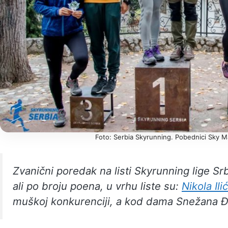
Foto: Serbia Skyrunning. Pobednici Sky M
Zvanični poredak na listi Skyrunning lige Sr
ali po broju poena, u vrhu liste su:
Nikola Ilić
muškoj konkurenciji, a kod dama Snežana Đu