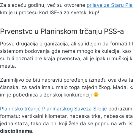
Za sledeću godinu, već su otvorene
prijave za Staru Pl
km je u procesu kod ISF-a za svetski kup!
Prvenstvo u Planinskom trčanju PSS-a
Posve drugačija organizacija, ali sa idejom da formati t
sistemom bodovanja gde nema mnogo kalkulacije, kao u Sk
su bili poznati pre kraja prvenstva, ali je ipak u muškoj k
mesta.
Zanimljivo će biti napraviti poređenje između ova dva 
članaka, za sada imaju malo toga zajedničkog. Mada, 
im je pobednica u ženskoj konkurenciji
Planinsko trčanje Planinarskog Saveza Srbije
podrazume
formatu: vertikalni kilometar, nebeska trka, nebeska sta
jedna staza, tako da oni koji žele da se popnu na vrh li
disciplinama
.