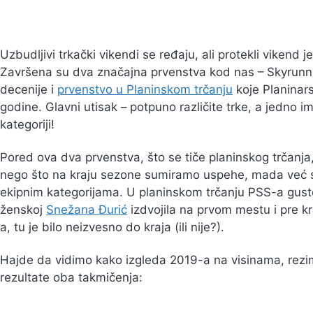
Uzbudljivi trkački vikendi se ređaju, ali protekli vikend je
Završena su dva značajna prvenstva kod nas – Skyrunning
decenije i
prvenstvo u Planinskom trčanju
koje Planinars
godine. Glavni utisak – potpuno različite trke, a jedno 
kategoriji!
Pored ova dva prvenstva, što se tiče planinskog trčanja
nego što na kraju sezone sumiramo uspehe, mada već sa
ekipnim kategorijama. U planinskom trčanju PSS-a gusto 
ženskoj
Snežana Đurić
izdvojila na prvom mestu i pre kr
a, tu je bilo neizvesno do kraja (ili nije?).
Hajde da vidimo kako izgleda 2019-a na visinama, rezim
rezultate oba takmičenja: