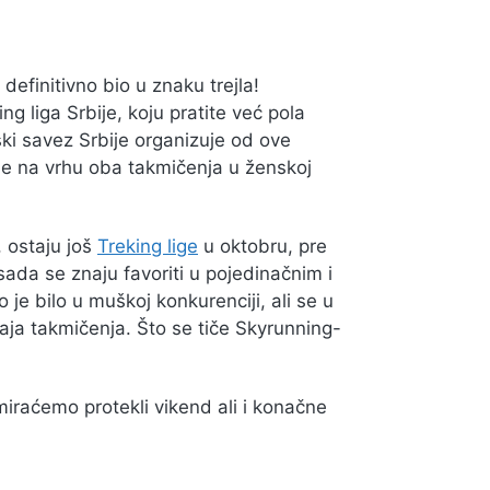
 definitivno bio u znaku trejla!
 liga Srbije, koju pratite već pola
ki savez Srbije organizuje od ove
ime na vrhu oba takmičenja u ženskoj
, ostaju još
Treking lige
u oktobru, pre
da se znaju favoriti u pojedinačnim i
je bilo u muškoj konkurenciji, ali se u
aja takmičenja. Što se tiče Skyrunning-
iraćemo protekli vikend ali i konačne