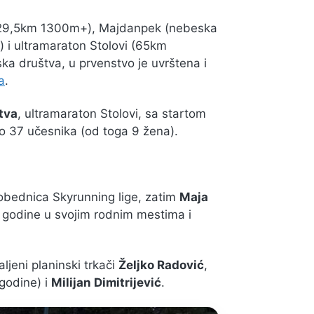
za 29,5km 1300m+), Majdanpek (nebeska
i ultramaraton Stolovi (65km
ka društva, u prvenstvo je uvrštena i
a
.
tva
, ultramaraton Stolovi, sa startom
lo 37 učesnika (od toga 9 žena).
obednica Skyrunning lige, zatim
Maja
e godine u svojim rodnim mestima i
ljeni planinski trkači
Željko Radović
,
 godine) i
Milijan Dimitrijević
.