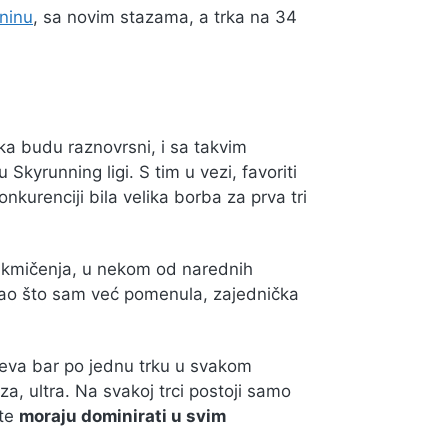
aninu
, sa novim stazama, a trka na 34
rka budu raznovrsni, i sa takvim
yrunning ligi. S tim u vezi, favoriti
onkurenciji bila velika borba za prva tri
takmičenja, u nekom od narednih
kao što sam već pomenula, zajednička
va bar po jednu trku u svakom
za, ultra. Na svakoj trci postoji samo
ste
moraju dominirati u svim