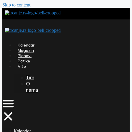
Skip to content
Kalendar
Magazin
Planovi
Patike
Više
Tim
O
nama
Kalendar