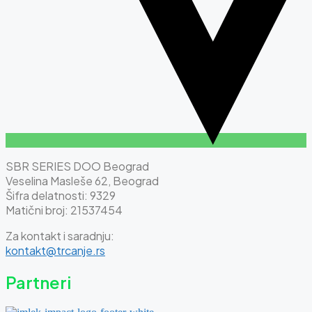
SBR SERIES DOO Beograd
Veselina Masleše 62, Beograd
Šifra delatnosti: 9329
Matični broj: 21537454
Za kontakt i saradnju:
kontakt@trcanje.rs
Partneri