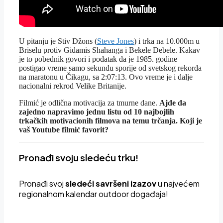
U pitanju je Stiv Džons (
Steve Jones
) i trka na 10.000m u
Briselu protiv Gidamis Shahanga i Bekele Debele. Kakav
je to pobednik govori i podatak da je 1985. godine
postigao vreme samo sekundu sporije od svetskog rekorda
na maratonu u Čikagu, sa 2:07:13. Ovo vreme je i dalje
nacionalni rekrod Velike Britanije.
Filmić je odlična motivacija za tmurne dane.
Ajde da
zajedno napravimo jednu listu od 10 najbojlih
trkačkih motivacionih filmova na temu trčanja. Koji je
vaš Youtube filmić favorit?
Pronađi svoju sledeću trku!
Pron
ađi svoj
sledeći savršeni izazov
u najvećem
regionalnom kalendar outdoor događaja!