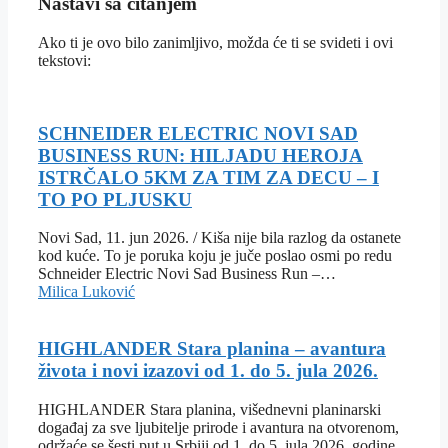
Nastavi sa čitanjem
Ako ti je ovo bilo zanimljivo, možda će ti se svideti i ovi
tekstovi:
SCHNEIDER ELECTRIC NOVI SAD
BUSINESS RUN: HILJADU HEROJA
ISTRČALO 5KM ZA TIM ZA DECU – I
TO PO PLJUSKU
Novi Sad, 11. jun 2026. / Kiša nije bila razlog da ostanete
kod kuće. To je poruka koju je juče poslao osmi po redu
Schneider Electric Novi Sad Business Run –…
Milica Luković
HIGHLANDER Stara planina – avantura
života i novi izazovi od 1. do 5. jula 2026.
HIGHLANDER Stara planina, višednevni planinarski
događaj za sve ljubitelje prirode i avantura na otvorenom,
održaće se šesti put u Srbiji od 1. do 5. jula 2026. godine.