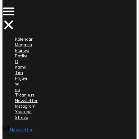
Kalendar
Magazin
Planovi
Patike
O
nama
Tim
Prijavi
se
na
Trčanje.rs
Newsletter
Instagram
Youtube
Strava
Newsletter