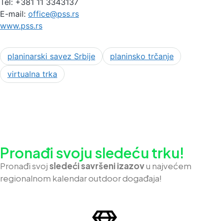
Tel: +381 11 3343137
E-mail:
office@pss.rs
www.pss.rs
planinarski savez Srbije
planinsko trčanje
virtualna trka
Pronađi svoju sledeću trku!
Pron
ađi svoj
sledeći savršeni izazov
u najvećem
regionalnom kalendar outdoor događaja!