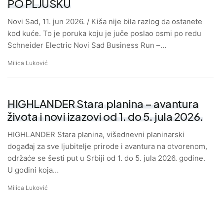
PO PLJUSKU
Novi Sad, 11. jun 2026. / Kiša nije bila razlog da ostanete
kod kuće. To je poruka koju je juče poslao osmi po redu
Schneider Electric Novi Sad Business Run –…
Milica Luković
HIGHLANDER Stara planina – avantura
života i novi izazovi od 1. do 5. jula 2026.
HIGHLANDER Stara planina, višednevni planinarski
događaj za sve ljubitelje prirode i avantura na otvorenom,
održaće se šesti put u Srbiji od 1. do 5. jula 2026. godine.
U godini koja…
Milica Luković