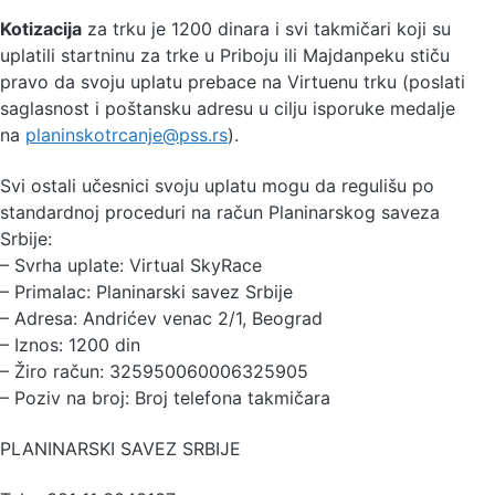
Kotizacija
za trku je 1200 dinara i svi takmičari koji su
uplatili startninu za trke u Priboju ili Majdanpeku stiču
pravo da svoju uplatu prebace na Virtuenu trku (poslati
saglasnost i poštansku adresu u cilju isporuke medalje
na
planinskotrcanje@pss.rs
).
Svi ostali učesnici svoju uplatu mogu da regulišu po
standardnoj proceduri na račun Planinarskog saveza
Srbije:
– Svrha uplate: Virtual SkyRace
– Primalac: Planinarski savez Srbije
– Adresa: Andrićev venac 2/1, Beograd
– Iznos: 1200 din
– Žiro račun: 325950060006325905
– Poziv na broj: Broj telefona takmičara
PLANINARSKI SAVEZ SRBIJE