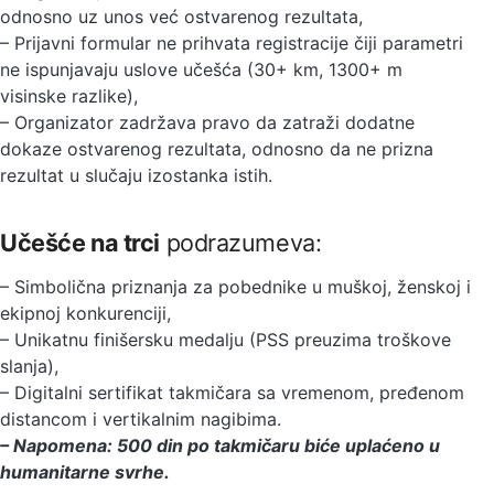
odnosno uz unos već ostvarenog rezultata,
– Prijavni formular ne prihvata registracije čiji parametri
ne ispunjavaju uslove učešća (30+ km, 1300+ m
visinske razlike),
– Organizator zadržava pravo da zatraži dodatne
dokaze ostvarenog rezultata, odnosno da ne prizna
rezultat u slučaju izostanka istih.
Učešće na trci
podrazumeva:
– Simbolična priznanja za pobednike u muškoj, ženskoj i
ekipnoj konkurenciji,
– Unikatnu finišersku medalju (PSS preuzima troškove
slanja),
– Digitalni sertifikat takmičara sa vremenom, pređenom
distancom i vertikalnim nagibima.
– Napomena: 500 din po takmičaru biće uplaćeno u
humanitarne svrhe.