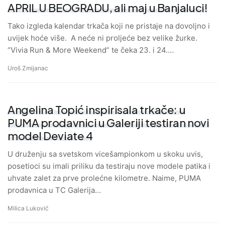
APRIL U BEOGRADU, ali maj u Banjaluci!
Tako izgleda kalendar trkača koji ne pristaje na dovoljno i
uvijek hoće više. A neće ni proljeće bez velike žurke.
“Vivia Run & More Weekend” te čeka 23. i 24.…
Uroš Zmijanac
Angelina Topić inspirisala trkače: u
PUMA prodavnici u Galeriji testiran novi
model Deviate 4
U druženju sa svetskom vicešampionkom u skoku uvis,
posetioci su imali priliku da testiraju nove modele patika i
uhvate zalet za prve prolećne kilometre. Naime, PUMA
prodavnica u TC Galerija…
Milica Luković