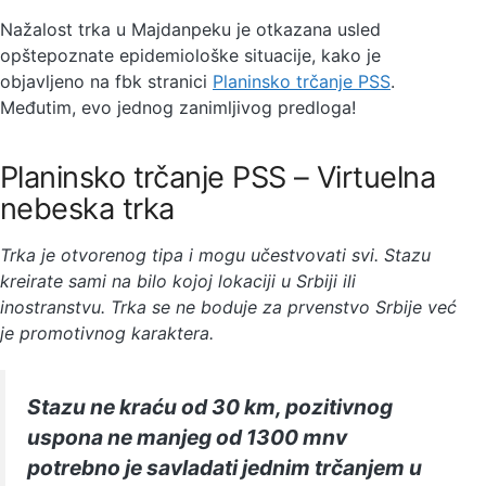
Nažalost trka u Majdanpeku je otkazana usled
opštepoznate epidemiološke situacije, kako je
objavljeno na fbk stranici
Planinsko trčanje PSS
.
Međutim, evo jednog zanimljivog predloga!
Planinsko trčanje PSS – Virtuelna
nebeska trka
Trka je otvorenog tipa i mogu učestvovati svi. Stazu
kreirate sami na bilo kojoj lokaciji u Srbiji ili
inostranstvu. Trka se ne boduje za prvenstvo Srbije već
je promotivnog karaktera.
Stazu ne kraću od 30 km, pozitivnog
uspona ne manjeg od 1300 mnv
potrebno je savladati jednim trčanjem u