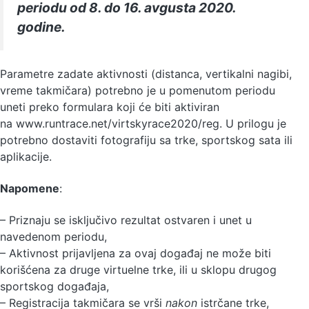
periodu od 8. do 16. avgusta 2020.
godine.
Parametre zadate aktivnosti (distanca, vertikalni nagibi,
vreme takmičara) potrebno je u pomenutom periodu
uneti preko formulara koji će biti aktiviran
na www.runtrace.net/virtskyrace2020/reg. U prilogu je
potrebno dostaviti fotografiju sa trke, sportskog sata ili
aplikacije.
Napomene
:
– Priznaju se isključivo rezultat ostvaren i unet u
navedenom periodu,
– Aktivnost prijavljena za ovaj događaj ne može biti
korišćena za druge virtuelne trke, ili u sklopu drugog
sportskog događaja,
– Registracija takmičara se vrši
nakon
istrčane trke,