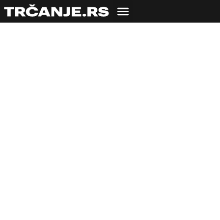
Umesto Majdanpeka,
Planinarski savez
Srbije organizuje
virtuelnu trku
humanitarnog
karaktera
30.07.2020
Milica Luković
2 min čitanja