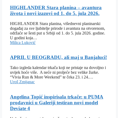
HIGHLANDER Stara planina – avantura
života i novi izazovi od 1. do 5. jula 2026.
HIGHLANDER Stara planina, višednevni planinarski
događaj za sve ljubitelje prirode i avantura na otvorenom,
održaće se šesti put u Srbiji od 1. do 5. jula 2026. godine.
U godini koja…
Milica Luković
APRIL U BEOGRADU, ali maj u Banjaluci!
Tako izgleda kalendar trkača koji ne pristaje na dovoljno i
uvijek hoće više. A neće ni proljeće bez velike žurke.
“Vivia Run & More Weekend” te čeka 23. i 24.…
Uroš Zmijanac
Angelina Topić inspirisala trkače: u PUMA
prodavnici u Galeriji testiran novi model
Deviate 4