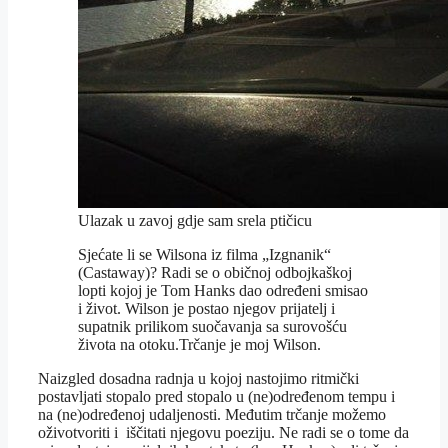
Ulazak u zavoj gdje sam srela ptičicu
Sjećate li se Wilsona iz filma „Izgnanik“
(Castaway)? Radi se o običnoj odbojkaškoj
lopti kojoj je Tom Hanks dao određeni smisao
i život. Wilson je postao njegov prijatelj i
supatnik prilikom suočavanja sa surovošću
života na otoku.Trčanje je moj Wilson.
Naizgled dosadna radnja u kojoj nastojimo ritmički
postavljati stopalo pred stopalo u (ne)određenom tempu i
na (ne)određenoj udaljenosti. Međutim trčanje možemo
oživotvoriti i iščitati njegovu poeziju. Ne radi se o tome da