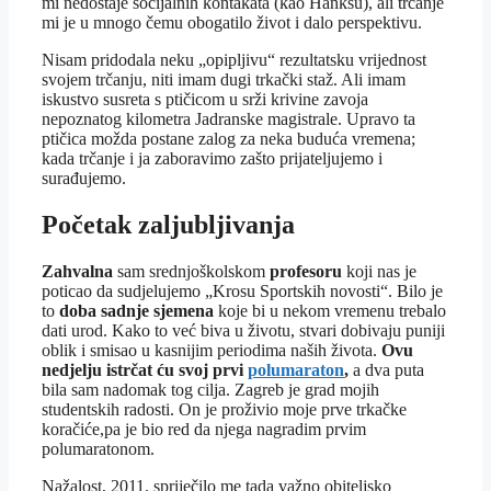
mi nedostaje socijalnih kontakata (kao Hanksu), ali trčanje
mi je u mnogo čemu obogatilo život i dalo perspektivu.
Nisam pridodala neku „opipljivu“ rezultatsku vrijednost
svojem trčanju, niti imam dugi trkački staž. Ali imam
iskustvo susreta s ptičicom u srži krivine zavoja
nepoznatog kilometra Jadranske magistrale. Upravo ta
ptičica možda postane zalog za neka buduća vremena;
kada trčanje i ja zaboravimo zašto prijateljujemo i
surađujemo.
Početak zaljubljivanja
Zahvalna
sam srednjoškolskom
profesoru
koji nas je
poticao da sudjelujemo „Krosu Sportskih novosti“. Bilo je
to
doba sadnje sjemena
koje bi u nekom vremenu trebalo
dati urod. Kako to već biva u životu, stvari dobivaju puniji
oblik i smisao u kasnijim periodima naših života.
Ovu
nedjelju istrčat ću svoj prvi
polumaraton
,
a dva puta
bila sam nadomak tog cilja. Zagreb je grad mojih
studentskih radosti. On je proživio moje prve trkačke
koračiće,pa je bio red da njega nagradim prvim
polumaratonom.
Nažalost, 2011. spriječilo me tada važno obiteljsko