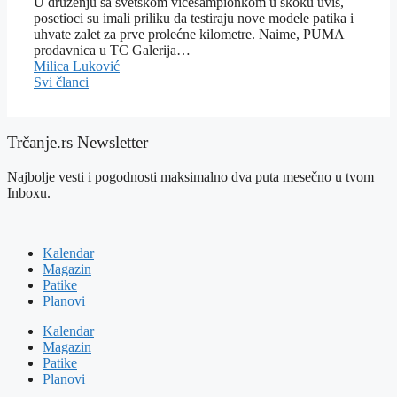
U druženju sa svetskom vicešampionkom u skoku uvis,
posetioci su imali priliku da testiraju nove modele patika i
uhvate zalet za prve prolećne kilometre. Naime, PUMA
prodavnica u TC Galerija…
Milica Luković
Svi članci
Trčanje.rs Newsletter
Najbolje vesti i pogodnosti maksimalno dva puta mesečno u tvom
Inboxu.
Kalendar
Magazin
Patike
Planovi
Kalendar
Magazin
Patike
Planovi