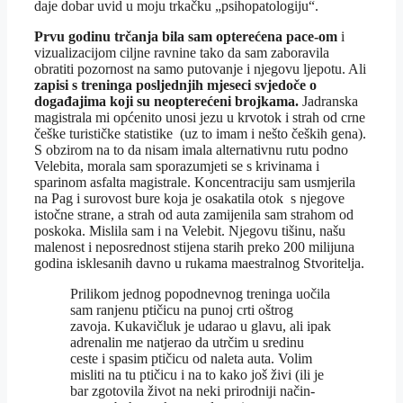
daje dobar uvid u moju trkačku „psihopatologiju“.
Prvu godinu trčanja bila sam opterećena pace-om
i
vizualizacijom ciljne ravnine tako da sam zaboravila
obratiti pozornost na samo putovanje i njegovu ljepotu. Ali
zapisi s treninga posljednjih mjeseci svjedoče o
događajima koji su neopterećeni brojkama.
Jadranska
magistrala mi općenito unosi jezu u krvotok i strah od crne
češke turističke statistike (uz to imam i nešto čeških gena).
S obzirom na to da nisam imala alternativnu rutu podno
Velebita, morala sam sporazumjeti se s krivinama i
sparinom asfalta magistrale. Koncentraciju sam usmjerila
na Pag i surovost bure koja je osakatila otok s njegove
istočne strane, a strah od auta zamijenila sam strahom od
poskoka. Mislila sam i na Velebit. Njegovu tišinu, našu
malenost i neposrednost stijena starih preko 200 milijuna
godina isklesanih davno u rukama maestralnog Stvoritelja.
Prilikom jednog popodnevnog treninga uočila
sam ranjenu ptičicu na punoj crti oštrog
zavoja. Kukavičluk je udarao u glavu, ali ipak
adrenalin me natjerao da utrčim u sredinu
ceste i spasim ptičicu od naleta auta. Volim
misliti na tu ptičicu i na to kako još živi (ili je
bar zgotovila život na neki prirodniji način-