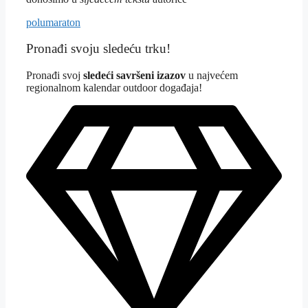
Tagovi
polumaraton
Pronađi svoju sledeću trku!
Pron
ađi svoj
sledeći savršeni izazov
u najvećem
regionalnom kalendar outdoor događaja!