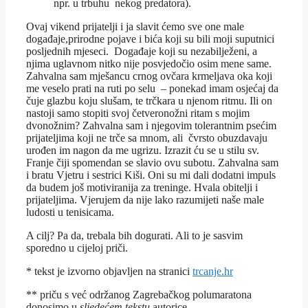
npr. u trbuhu nekog predatora).
Ovaj vikend prijatelji i ja slavit ćemo sve one male
događaje,prirodne pojave i bića koji su bili moji suputnici
posljednih mjeseci. Događaje koji su nezabilježeni, a
njima uglavnom nitko nije posvjedočio osim mene same.
Zahvalna sam mješancu crnog ovčara krmeljava oka koji
me veselo prati na ruti po selu – ponekad imam osjećaj da
čuje glazbu koju slušam, te trčkara u njenom ritmu. Ili on
nastoji samo stopiti svoj četveronožni ritam s mojim
dvonožnim? Zahvalna sam i njegovim tolerantnim psećim
prijateljima koji ne trče sa mnom, ali čvrsto obuzdavaju
urođen im nagon da me ugrizu. Izrazit ću se u stilu sv.
Franje čiji spomendan se slavio ovu subotu. Zahvalna sam
i bratu Vjetru i sestrici Kiši. Oni su mi dali dodatni impuls
da budem još motiviranija za treninge. Hvala obitelji i
prijateljima. Vjerujem da nije lako razumijeti naše male
ludosti u tenisicama.
A cilj? Pa da, trebala bih dogurati. Ali to je sasvim
sporedno u cijeloj priči.
* tekst je izvorno objavljen na stranici
trcanje.hr
** priču s već održanog Zagrebačkog polumaratona
donosimo u
sljedećem tekstu
autorice