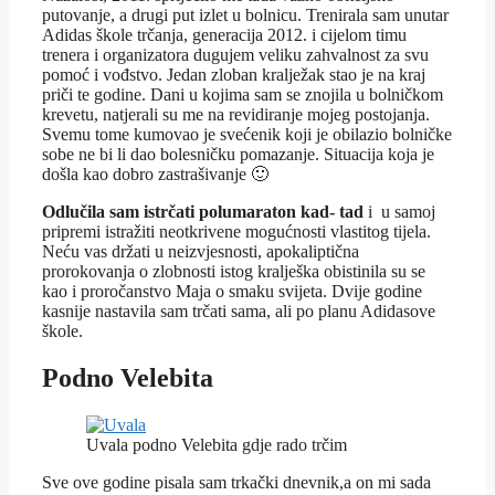
putovanje, a drugi put izlet u bolnicu. Trenirala sam unutar
Adidas škole trčanja, generacija 2012. i cijelom timu
trenera i organizatora dugujem veliku zahvalnost za svu
pomoć i vođstvo. Jedan zloban kralježak stao je na kraj
priči te godine. Dani u kojima sam se znojila u bolničkom
krevetu, natjerali su me na revidiranje mojeg postojanja.
Svemu tome kumovao je svećenik koji je obilazio bolničke
sobe ne bi li dao bolesničku pomazanje. Situacija koja je
došla kao dobro zastrašivanje 🙂
Odlučila sam istrčati polumaraton kad- tad
i u samoj
pripremi istražiti neotkrivene mogućnosti vlastitog tijela.
Neću vas držati u neizvjesnosti, apokaliptična
prorokovanja o zlobnosti istog kralješka obistinila su se
kao i proročanstvo Maja o smaku svijeta. Dvije godine
kasnije nastavila sam trčati sama, ali po planu Adidasove
škole.
Podno Velebita
Uvala podno Velebita gdje rado trčim
Sve ove godine pisala sam trkački dnevnik,a on mi sada