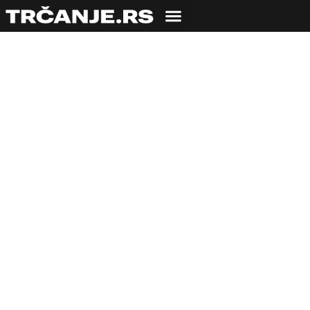
Pregled najava trka
za jul i avgust
07.07.2013
Tijana Popadić
1 min čitanja