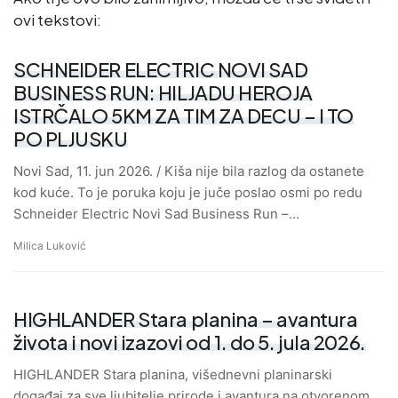
ovi tekstovi:
SCHNEIDER ELECTRIC NOVI SAD
BUSINESS RUN: HILJADU HEROJA
ISTRČALO 5KM ZA TIM ZA DECU – I TO
PO PLJUSKU
Novi Sad, 11. jun 2026. / Kiša nije bila razlog da ostanete
kod kuće. To je poruka koju je juče poslao osmi po redu
Schneider Electric Novi Sad Business Run –…
Milica Luković
HIGHLANDER Stara planina – avantura
života i novi izazovi od 1. do 5. jula 2026.
HIGHLANDER Stara planina, višednevni planinarski
događaj za sve ljubitelje prirode i avantura na otvorenom,