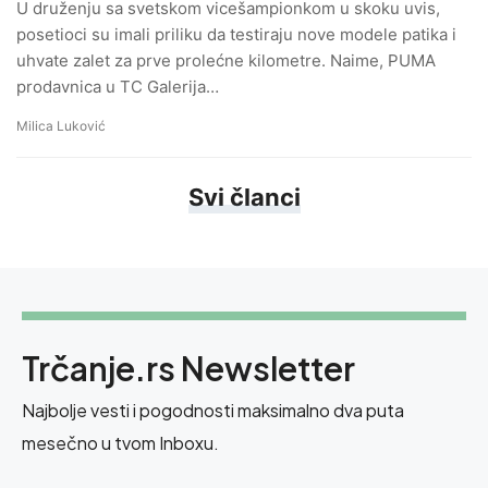
U druženju sa svetskom vicešampionkom u skoku uvis,
posetioci su imali priliku da testiraju nove modele patika i
uhvate zalet za prve prolećne kilometre. Naime, PUMA
prodavnica u TC Galerija…
Milica Luković
Svi članci
Trčanje.rs Newsletter
Najbolje vesti i pogodnosti maksimalno dva puta
mesečno u tvom Inboxu.