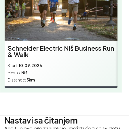
Schneider Electric Niš Business Run
& Walk
Start:
10.09.2026.
Star
Mesto:
Niš
Mes
Distance:
5km
Dist
Nastavi sa čitanjem
Ako ti je ovo bilo zanimljivo, možda će ti se svideti i