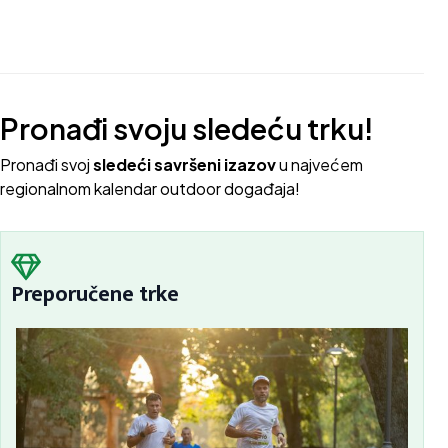
Pronađi svoju sledeću trku!
Pron
ađi svoj
sledeći savršeni izazov
u najvećem
regionalnom kalendar outdoor događaja!
Preporučene trke
Sc
Bu