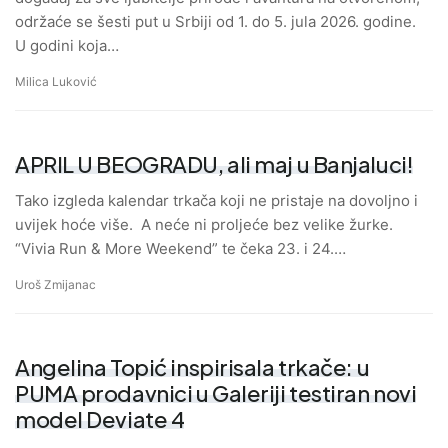
održaće se šesti put u Srbiji od 1. do 5. jula 2026. godine.
U godini koja…
Milica Luković
APRIL U BEOGRADU, ali maj u Banjaluci!
Tako izgleda kalendar trkača koji ne pristaje na dovoljno i
uvijek hoće više. A neće ni proljeće bez velike žurke.
“Vivia Run & More Weekend” te čeka 23. i 24.…
Uroš Zmijanac
Angelina Topić inspirisala trkače: u
PUMA prodavnici u Galeriji testiran novi
model Deviate 4