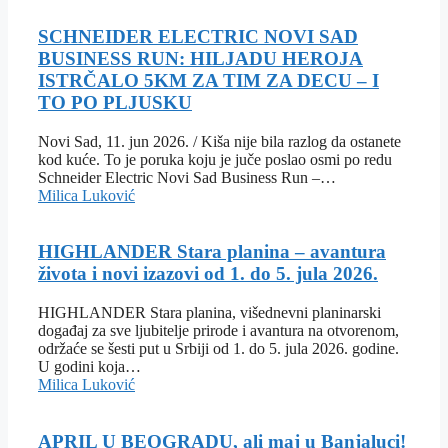
SCHNEIDER ELECTRIC NOVI SAD
BUSINESS RUN: HILJADU HEROJA
ISTRČALO 5KM ZA TIM ZA DECU – I
TO PO PLJUSKU
Novi Sad, 11. jun 2026. / Kiša nije bila razlog da ostanete
kod kuće. To je poruka koju je juče poslao osmi po redu
Schneider Electric Novi Sad Business Run –…
Milica Luković
HIGHLANDER Stara planina – avantura
života i novi izazovi od 1. do 5. jula 2026.
HIGHLANDER Stara planina, višednevni planinarski
događaj za sve ljubitelje prirode i avantura na otvorenom,
održaće se šesti put u Srbiji od 1. do 5. jula 2026. godine.
U godini koja…
Milica Luković
APRIL U BEOGRADU, ali maj u Banjaluci!