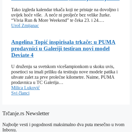
Tako izgleda kalendar trkača koji ne pristaje na dovoljno i
uvijek hoće više. A neće ni proljeće bez velike žurke.
“Vivia Run & More Weekend” te čeka 23. i 24.…
Uroš Zmijanac
Angelina Topić inspirisala trkače: u PUMA
prodavnici u Galeriji testiran novi model
Deviate 4
U druženju sa svetskom vicešampionkom u skoku uvis,
posetioci su imali priliku da testiraju nove modele patika i
uhvate zalet za prve prolećne kilometre. Naime, PUMA
prodavnica u TC Galerija…
Milica Luković
Svi članci
Trčanje.rs Newsletter
Najbolje vesti i pogodnosti maksimalno dva puta mesečno u tvom
Inboxu.