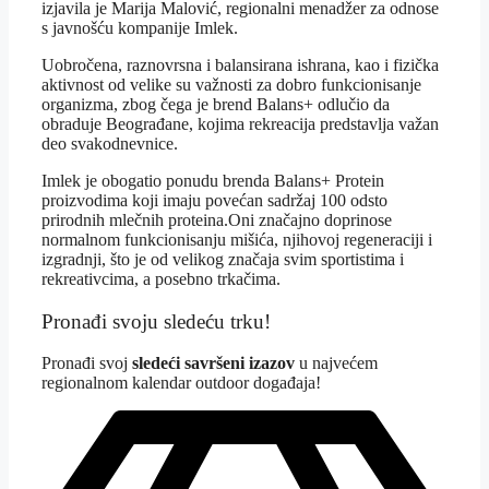
izjavila je Marija Malović, regionalni menadžer za odnose
s javnošću kompanije Imlek.
Uobročena, raznovrsna i balansirana ishrana, kao i fizička
aktivnost od velike su važnosti za dobro funkcionisanje
organizma, zbog čega je brend Balans+ odlučio da
obraduje Beograđane, kojima rekreacija predstavlja važan
deo svakodnevnice.
Imlek je obogatio ponudu brenda Balans+ Protein
proizvodima koji imaju povećan sadržaj 100 odsto
prirodnih mlečnih proteina.Oni značajno doprinose
normalnom funkcionisanju mišića, njihovoj regeneraciji i
izgradnji, što je od velikog značaja svim sportistima i
rekreativcima, a posebno trkačima.
Pronađi svoju sledeću trku!
Pron
ađi svoj
sledeći savršeni izazov
u najvećem
regionalnom kalendar outdoor događaja!