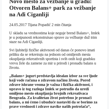
Novo mesto za vežbanje u gradu:
Otvoren Balans+ park za vežbanje
na Adi Ciganliji
24.05.2017
Tijana Popadić
2 min čitanja
U skladu sa vrednostima koje neguje brend Balans+, Imlek
je u potpunosti rekonstruisao sprave za vežbanje duž trim
staze na Adi Ciganliji.
Svi ljubitelji fizičke aktivnosti od danas će ponovo imati
priliku da se rekreiraju na jednom od omiljenih mesta
okupljanja rekreativnih sportista i svih onih koji gradsku
vrevu žele da zamene za mir u prirodi i pronađu balans u
životu.
„Balans+ jogurt predstavlja idealan izbor za sve ljude
koji vode računa o zdravom načinu života. Pored
zdrave ishrane veoma je važna i fizička aktivnost, i
upravo iz tog razloga Imlek se potrudio da uredi
omiljeno mesto okupljanja brojnih rekreativaca
Beograda. Za kvalitetan život potrebno je pronaći
balans, a mi ćemo i ubuduće nastaviti da se borimo za
prave vrednosti i zdrave navike naših potrošača“,