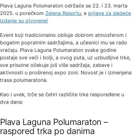
Plava Laguna Polumaraton održaće se 22. i 23. marta
2025. u porečkom
Zelena Resortu
, a
prijave za sledeće
izdanje su otvorene!
Event koji tradicionalno obiluje dobrom atmosferom i
bogatim popratnim sadržajima, a učesnici mu se rado
vraćaju. Plava Laguna Polumaraton svake godine
postaje sve veći i bolji, a ovog puta, uz uzbudljive trke,
sve prisutne očekuje još više sadržaja, zabave i
aktivnosti u proširenoj expo zoni. Novost je i izmenjena
trasa polumaratona.
Kao i uvek, trče se četiri različite trke raspoređene u
dva dana:
Plava Laguna Polumaraton –
raspored trka po danima