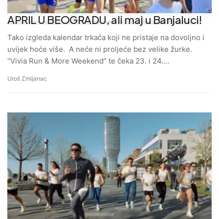
APRIL U BEOGRADU, ali maj u Banjaluci!
Tako izgleda kalendar trkača koji ne pristaje na dovoljno i
uvijek hoće više. A neće ni proljeće bez velike žurke.
“Vivia Run & More Weekend” te čeka 23. i 24.…
Uroš Zmijanac