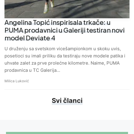
Angelina Topić inspirisala trkače: u
PUMA prodavnici u Galeriji testiran novi
model Deviate 4
U druženju sa svetskom vicešampionkom u skoku uvis,
posetioci su imali priliku da testiraju nove modele patika i
uhvate zalet za prve prolećne kilometre. Naime, PUMA
prodavnica u TC Galerija…
Milica Luković
Svi članci