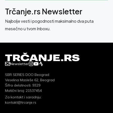
Trčanje.rs Newsletter
Najbolje vesti i pogodnosti maksimalno dva puta
mesečno u tvom Inboxu.
Newsletter
SBR SERIES DOO Beograd
Veselina Masleše 62, Beograd
Šifra delatnosti: 9329
Matični broj: 21537454
Za kontakt i saradnju:
kontakt@trcanje.rs