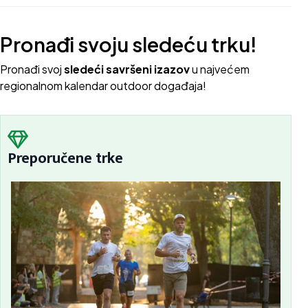
Pronađi svoju sledeću trku!
Pron
ađi svoj
sledeći savršeni izazov
u najvećem
regionalnom kalendar outdoor događaja!
Preporučene trke
Sc
Bu