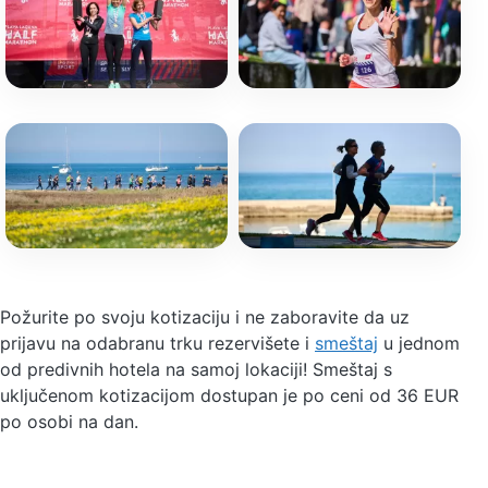
Požurite po svoju kotizaciju i ne zaboravite da uz
prijavu na odabranu trku rezervišete i
smeštaj
u jednom
od predivnih hotela na samoj lokaciji! Smeštaj s
uključenom kotizacijom dostupan je po ceni od
36
EUR
po osobi na dan
.