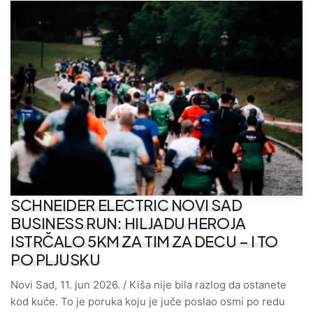
SCHNEIDER ELECTRIC NOVI SAD
BUSINESS RUN: HILJADU HEROJA
ISTRČALO 5KM ZA TIM ZA DECU – I TO
PO PLJUSKU
Novi Sad, 11. jun 2026. / Kiša nije bila razlog da ostanete
kod kuće. To je poruka koju je juče poslao osmi po redu