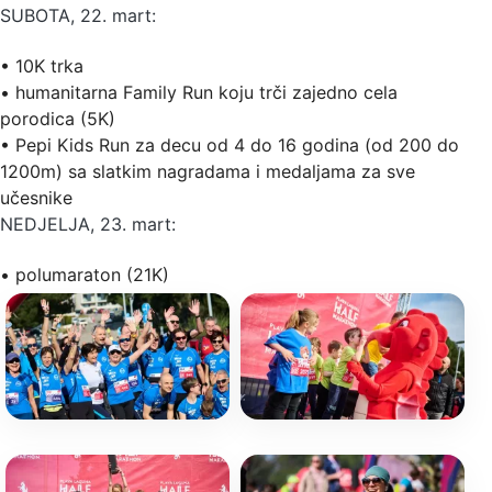
SUBOTA, 22. mart:
•
10K trka
•
humanitarna Family Run koju trči zajedno cela
porodica (5K)
•
Pepi Kids Run za decu od 4 do 16 godina (od 200 do
1200m) sa slatkim nagradama i medaljama za sve
učesnike
NEDJELJA, 23. mart:
•
polumaraton (21K)