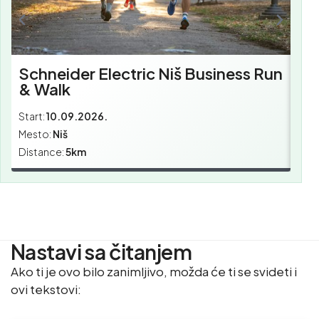
Schneider Electric Niš Business Run
& Walk
Start:
10.09.2026.
Star
Mesto:
Niš
Mes
Distance:
5km
Dist
Nastavi sa čitanjem
Ako ti je ovo bilo zanimljivo, možda će ti se svideti i
ovi tekstovi: