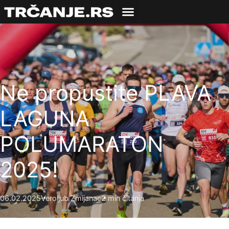
Ne propustite PLAVA
LAGUNA
POLUMARATON
2025!
06.02.2025
Veroljub Zmijanac
2 min čitanja