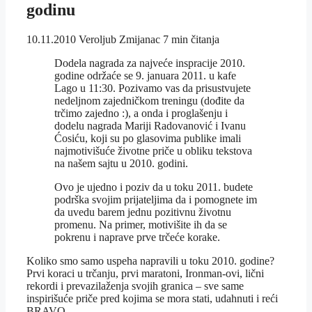
godinu
10.11.2010
Veroljub Zmijanac
7 min čitanja
Dodela nagrada za najveće inspracije 2010.
godine održaće se 9. januara 2011. u kafe
Lago u 11:30. Pozivamo vas da prisustvujete
nedeljnom zajedničkom treningu (dođite da
trčimo zajedno :), a onda i proglašenju i
dodelu nagrada Mariji Radovanović i Ivanu
Ćosiću, koji su po glasovima publike imali
najmotivišuće životne priče u obliku tekstova
na našem sajtu u 2010. godini.
Ovo je ujedno i poziv da u toku 2011. budete
podrška svojim prijateljima da i pomognete im
da uvedu barem jednu pozitivnu životnu
promenu. Na primer, motivišite ih da se
pokrenu i naprave prve trčeće korake.
Koliko smo samo uspeha napravili u toku 2010. godine?
Prvi koraci u trčanju, prvi maratoni, Ironman-ovi, lični
rekordi i prevazilaženja svojih granica – sve same
inspirišuće priče pred kojima se mora stati, udahnuti i reći
BRAVO.