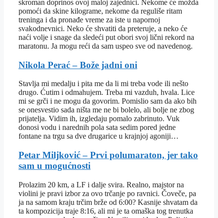
skroman doprinos ovoj maloj zajednici. Nekome će možda
pomoći da skine kilograme, nekome da reguliše ritam
treninga i da pronađe vreme za iste u napornoj
svakodnevnici. Neko će shvatiti da preteruje, a neko će
naći volje i snage da sledeći put obori svoj lični rekord na
maratonu. Ja mogu reći da sam uspeo sve od navedenog.
Nikola Perać – Bože jadni oni
Stavlja mi medalju i pita me da li mi treba vode ili nešto
drugo. Ćutim i odmahujem. Treba mi vazduh, hvala. Lice
mi se grči i ne mogu da govorim. Pomislio sam da ako bih
se onesvestio sada ništa me ne bi bolelo, ali bolje ne zbog
prijatelja. Vidim ih, izgledaju pomalo zabrinuto. Vuk
donosi vodu i narednih pola sata sedim pored jedne
fontane na trgu sa dve drugarice u krajnjoj agoniji…
Petar Miljković – Prvi polumaraton, jer tako
sam u mogućnosti
Prolazim 20 km, a LF i dalje svira. Realno, majstor na
violini je pravi izbor za ovo trčanje po ravnici. Čoveče, pa
ja na samom kraju trčim brže od 6:00? Kasnije shvatam da
ta kompozicija traje 8:16, ali mi je ta omaška tog trenutka