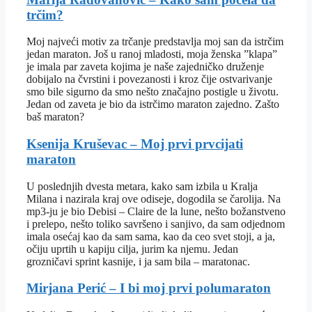
trčim?
Moj najveći motiv za trčanje predstavlja moj san da istrčim
jedan maraton. Još u ranoj mladosti, moja ženska ”klapa”
je imala par zaveta kojima je naše zajedničko druženje
dobijalo na čvrstini i povezanosti i kroz čije ostvarivanje
smo bile sigurno da smo nešto značajno postigle u životu.
Jedan od zaveta je bio da istrčimo maraton zajedno. Zašto
baš maraton?
Ksenija Kruševac – Moj prvi prvcijati
maraton
U poslednjih dvesta metara, kako sam izbila u Kralja
Milana i nazirala kraj ove odiseje, dogodila se čarolija. Na
mp3-ju je bio Debisi – Claire de la lune, nešto božanstveno
i prelepo, nešto toliko savršeno i sanjivo, da sam odjednom
imala osećaj kao da sam sama, kao da ceo svet stoji, a ja,
očiju uprtih u kapiju cilja, jurim ka njemu. Jedan
grozničavi sprint kasnije, i ja sam bila – maratonac.
Mirjana Perić – I bi moj prvi polumaraton