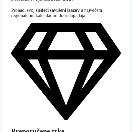
Pron
ađi svoj
sledeći savršeni izazov
u najvećem
regionalnom kalendar outdoor događaja!
Preporučene trke