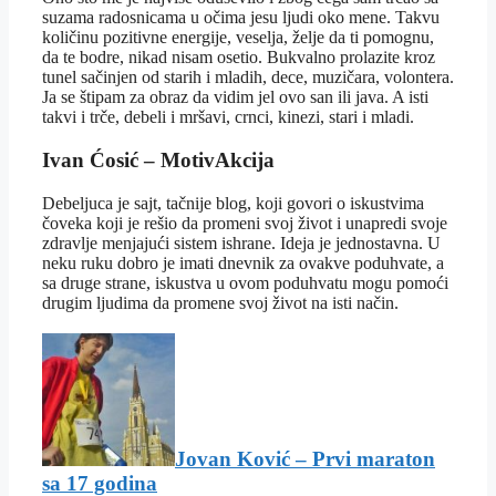
suzama radosnicama u očima jesu ljudi oko mene. Takvu
količinu pozitivne energije, veselja, želje da ti pomognu,
da te bodre, nikad nisam osetio. Bukvalno prolazite kroz
tunel sačinjen od starih i mladih, dece, muzičara, volontera.
Ja se štipam za obraz da vidim jel ovo san ili java. A isti
takvi i trče, debeli i mršavi, crnci, kinezi, stari i mladi.
Ivan Ćosić – MotivAkcija
Debeljuca je sajt, tačnije blog, koji govori o iskustvima
čoveka koji je rešio da promeni svoj život i unapredi svoje
zdravlje menjajući sistem ishrane. Ideja je jednostavna. U
neku ruku dobro je imati dnevnik za ovakve poduhvate, a
sa druge strane, iskustva u ovom poduhvatu mogu pomoći
drugim ljudima da promene svoj život na isti način.
Jovan Ković – Prvi maraton
sa 17 godina