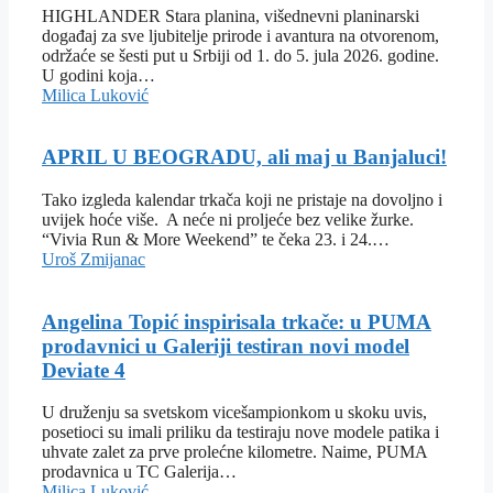
HIGHLANDER Stara planina, višednevni planinarski
događaj za sve ljubitelje prirode i avantura na otvorenom,
održaće se šesti put u Srbiji od 1. do 5. jula 2026. godine.
U godini koja…
Milica Luković
APRIL U BEOGRADU, ali maj u Banjaluci!
Tako izgleda kalendar trkača koji ne pristaje na dovoljno i
uvijek hoće više. A neće ni proljeće bez velike žurke.
“Vivia Run & More Weekend” te čeka 23. i 24.…
Uroš Zmijanac
Angelina Topić inspirisala trkače: u PUMA
prodavnici u Galeriji testiran novi model
Deviate 4
U druženju sa svetskom vicešampionkom u skoku uvis,
posetioci su imali priliku da testiraju nove modele patika i
uhvate zalet za prve prolećne kilometre. Naime, PUMA
prodavnica u TC Galerija…
Milica Luković