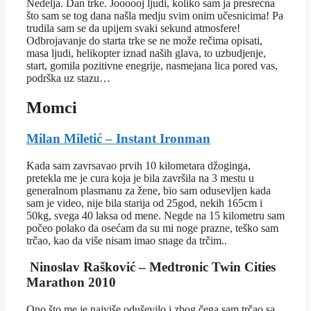
Nedelja. Dan trke. Joooooj ljudi, koliko sam ja presrećna
što sam se tog dana našla medju svim onim učesnicima! Pa
trudila sam se da upijem svaki sekund atmosfere!
Odbrojavanje do starta trke se ne može rečima opisati,
masa ljudi, helikopter iznad naših glava, to uzbudjenje,
start, gomila pozitivne enegrije, nasmejana lica pored vas,
podrška uz stazu…
Momci
Milan Miletić – Instant Ironman
Kada sam zavrsavao prvih 10 kilometara džoginga,
pretekla me je cura koja je bila završila na 3 mestu u
generalnom plasmanu za žene, bio sam odusevljen kada
sam je video, nije bila starija od 25god, nekih 165cm i
50kg, svega 40 laksa od mene. Negde na 15 kilometru sam
počeo polako da osećam da su mi noge prazne, teško sam
trčao, kao da više nisam imao snage da trčim..
Ninoslav Rašković – Medtronic Twin Cities
Marathon 2010
Ono što me je najviše oduševilo i zbog čega sam trčao sa