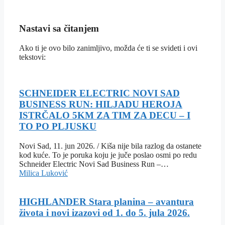
Nastavi sa čitanjem
Ako ti je ovo bilo zanimljivo, možda će ti se svideti i ovi
tekstovi:
SCHNEIDER ELECTRIC NOVI SAD
BUSINESS RUN: HILJADU HEROJA
ISTRČALO 5KM ZA TIM ZA DECU – I
TO PO PLJUSKU
Novi Sad, 11. jun 2026. / Kiša nije bila razlog da ostanete
kod kuće. To je poruka koju je juče poslao osmi po redu
Schneider Electric Novi Sad Business Run –…
Milica Luković
HIGHLANDER Stara planina – avantura
života i novi izazovi od 1. do 5. jula 2026.