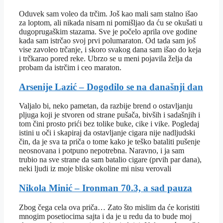
Oduvek sam voleo da trčim. Još kao mali sam stalno išao
za loptom, ali nikada nisam ni pomišljao da ću se okušati u
dugoprugaškim stazama. Sve je počelo aprila ove godine
kada sam istrčao svoj prvi polumaraton. Od tada sam još
vise zavoleo trčanje, i skoro svakog dana sam išao do keja
i trčkarao pored reke. Ubrzo se u meni pojavila želja da
probam da istrčim i ceo maraton.
Arsenije Lazić – Dogodilo se na današnji dan
Valjalo bi, neko pametan, da razbije brend o ostavljanju
pljuga koji je stvoren od strane pušača, bivših i sadašnjih i
tom čini prosto prići bez tolike buke, cike i vike. Pogledaj
istini u oči i skapiraj da ostavljanje cigara nije nadljudski
čin, da je sva ta priča o tome kako je teško bataliti pušenje
neosnovana i potpuno nepotrebna. Naravno, i ja sam
trubio na sve strane da sam batalio cigare (prvih par dana),
neki ljudi iz moje bliske okoline mi nisu verovali
Nikola Minić – Ironman 70.3, a sad pauza
Zbog čega cela ova priča… Zato što mislim da će koristiti
mnogim posetiocima sajta i da je u redu da to bude moj