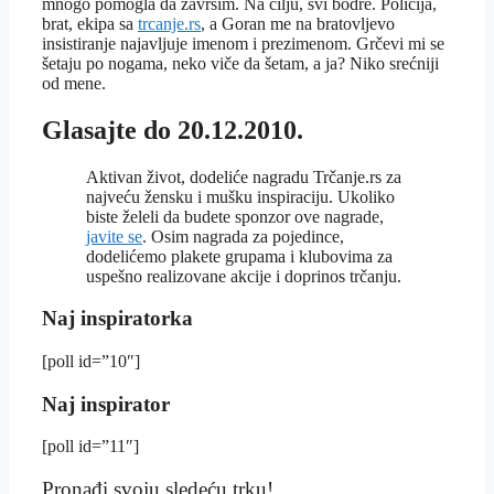
mnogo pomogla da završim. Na cilju, svi bodre. Policija,
brat, ekipa sa
trcanje.rs
, a Goran me na bratovljevo
insistiranje najavljuje imenom i prezimenom. Grčevi mi se
šetaju po nogama, neko viče da šetam, a ja? Niko srećniji
od mene.
Glasajte do 20.12.2010.
Aktivan život, dodeliće nagradu Trčanje.rs za
najveću žensku i mušku inspiraciju. Ukoliko
biste želeli da budete sponzor ove nagrade,
javite se
. Osim nagrada za pojedince,
dodelićemo plakete grupama i klubovima za
uspešno realizovane akcije i doprinos trčanju.
Naj inspiratorka
[poll id=”10″]
Naj inspirator
[poll id=”11″]
Pronađi svoju sledeću trku!