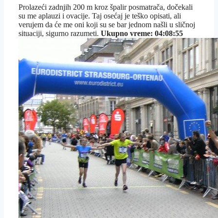
Prolazeći zadnjih 200 m kroz špalir posmatrača, dočekali
su me aplauzi i ovacije. Taj osećaj je teško opisati, ali
verujem da će me oni koji su se bar jednom našli u sličnoj
situaciji, sigurno razumeti.
Ukupno vreme: 04:08:55