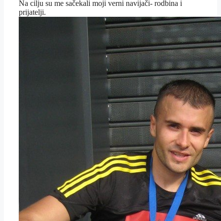
Na cilju su me sačekali moji verni navijači- rodbina i
prijatelji.