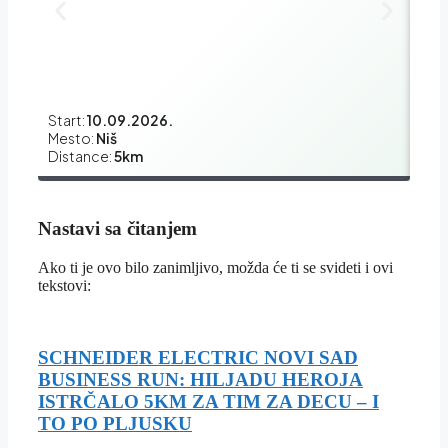
Start:
10.09.2026.
Star
Mesto:
Niš
Mes
Distance:
5km
Dis
Nastavi sa čitanjem
Ako ti je ovo bilo zanimljivo, možda će ti se svideti i ovi
tekstovi:
SCHNEIDER ELECTRIC NOVI SAD
BUSINESS RUN: HILJADU HEROJA
ISTRČALO 5KM ZA TIM ZA DECU – I
TO PO PLJUSKU