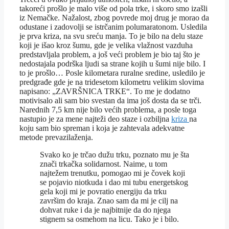
takoreći prošlo je malo više od pola trke, i skoro smo izašli
iz Nemačke. Nažalost, zbog povrede moj drug je morao da
odustane i zadovolji se istrčanim polumaratonom. Usledila
je prva kriza, na svu sreću manja. To je bilo na delu staze
koji je išao kroz šumu, gde je velika vlažnost vazduha
predstavljala problem, a još veći problem je bio taj što je
nedostajala podrška ljudi sa strane kojih u šumi nije bilo. I
to je prošlo… Posle kilometara ruralne sredine, usledilo je
predgrađe gde je na tridesetom kilometru velikim slovima
napisano: „ZAVRŠNICA TRKE“. To me je dodatno
motivisalo ali sam bio svestan da ima još dosta da se trči.
Narednih 7,5 km nije bilo većih problema, a posle toga
nastupio je za mene najteži deo staze i ozbiljna
kriza
na
koju sam bio spreman i koja je zahtevala adekvatne
metode prevazilaženja.
Svako ko je trčao dužu trku, poznato mu je šta
znači trkačka solidarnost. Naime, u tom
najtežem trenutku, pomogao mi je čovek koji
se pojavio niotkuda i dao mi tubu energetskog
gela koji mi je povratio energiju da trku
završim do kraja. Znao sam da mi je cilj na
dohvat ruke i da je najbitnije da do njega
stignem sa osmehom na licu. Tako je i bilo.