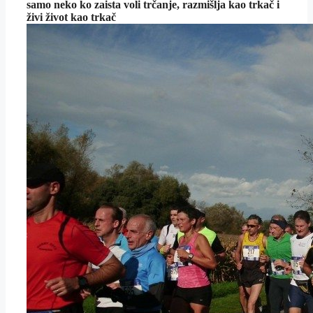
samo neko ko zaista voli trčanje, razmišlja kao trkač i
živi život kao trkač