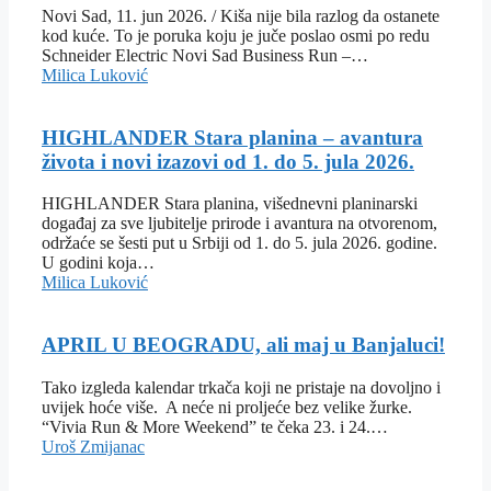
Novi Sad, 11. jun 2026. / Kiša nije bila razlog da ostanete
kod kuće. To je poruka koju je juče poslao osmi po redu
Schneider Electric Novi Sad Business Run –…
Milica Luković
HIGHLANDER Stara planina – avantura
života i novi izazovi od 1. do 5. jula 2026.
HIGHLANDER Stara planina, višednevni planinarski
događaj za sve ljubitelje prirode i avantura na otvorenom,
održaće se šesti put u Srbiji od 1. do 5. jula 2026. godine.
U godini koja…
Milica Luković
APRIL U BEOGRADU, ali maj u Banjaluci!
Tako izgleda kalendar trkača koji ne pristaje na dovoljno i
uvijek hoće više. A neće ni proljeće bez velike žurke.
“Vivia Run & More Weekend” te čeka 23. i 24.…
Uroš Zmijanac