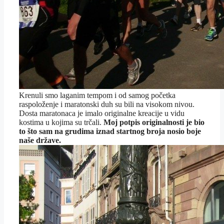
Krenuli smo laganim tempom i od samog početka
raspoloženje i maratonski duh su bili na visokom nivou.
Dosta maratonaca je imalo originalne kreacije u vidu
kostima u kojima su trčali.
Moj potpis originalnosti je bio
to što sam na grudima iznad startnog broja nosio boje
naše države.