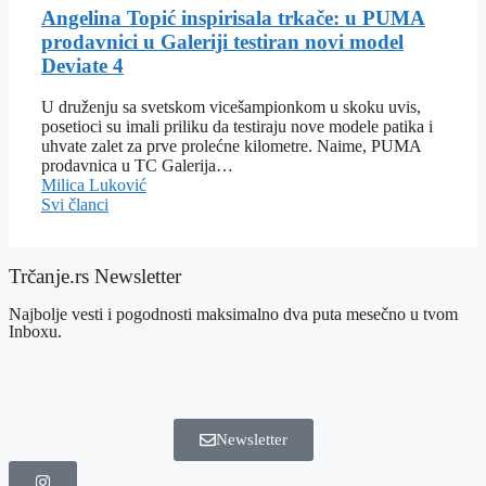
Angelina Topić inspirisala trkače: u PUMA
prodavnici u Galeriji testiran novi model
Deviate 4
U druženju sa svetskom vicešampionkom u skoku uvis,
posetioci su imali priliku da testiraju nove modele patika i
uhvate zalet za prve prolećne kilometre. Naime, PUMA
prodavnica u TC Galerija…
Milica Luković
Svi članci
Trčanje.rs Newsletter
Najbolje vesti i pogodnosti maksimalno dva puta mesečno u tvom
Inboxu.
Newsletter