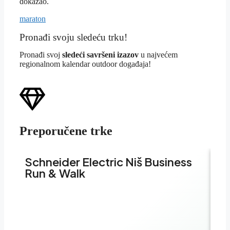
dokazao.
maraton
Pronađi svoju sledeću trku!
Pron
ađi svoj
sledeći savršeni izazov
u najvećem
regionalnom kalendar outdoor događaja!
Preporučene trke
Schneider Electric Niš Business
Sc
Run & Walk
Bu