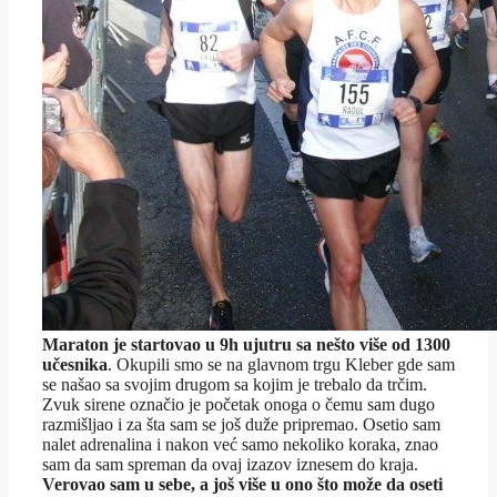
Maraton je startovao u 9h ujutru sa nešto više od 1300
učesnika
. Okupili smo se na glavnom trgu Kleber gde sam
se našao sa svojim drugom sa kojim je trebalo da trčim.
Zvuk sirene označio je početak onoga o čemu sam dugo
razmišljao i za šta sam se još duže pripremao. Osetio sam
nalet adrenalina i nakon već samo nekoliko koraka, znao
sam da sam spreman da ovaj izazov iznesem do kraja.
Verovao sam u sebe, a još više u ono što može da oseti