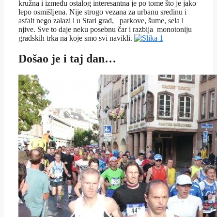
kružna i između ostalog interesantna je po tome što je jako
lepo osmišljena. Nije strogo vezana za urbanu sredinu i
asfalt nego zalazi i u Stari grad, parkove, šume, sela i
njive. Sve to daje neku posebnu čar i razbija monotoniju
gradskih trka na koje smo svi navikli.
Došao je i taj dan…