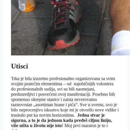
Utisci
Trka je bila izuzetno profesionalno organizovana sa svim
svojim pratećim elementima – od najobičnijih volontera
do profesionalnih sudija, svi su bili nasmejani,
predusretljivi i posvećeni ovoj manifestaciji. Posebno bih
spomenuo okrepne stanice i zaista neverovatno
raznovrstan „asortiman hrane i pića“. Sve u svemu, ovo je
bilo neprocenjivo iskustvo koje mi je otvorilo nove vidike i
trasiralo put ka novim horizontima.
Jedna stvar je
sigurna, a to je da jednom kada pređeš ciljnu liniju,
više ništa u životu nije isto
! Moj prvi maraton je to i