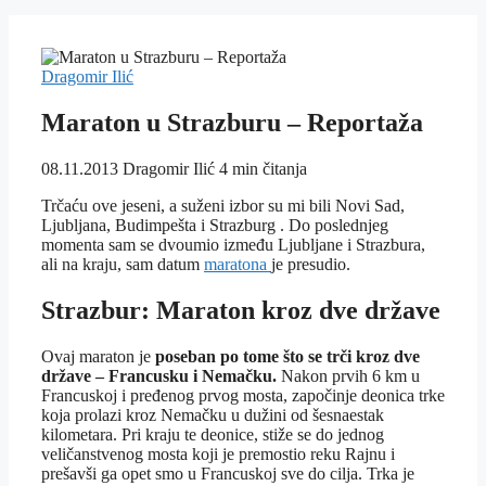
Dragomir Ilić
Maraton u Strazburu – Reportaža
08.11.2013
Dragomir Ilić
4 min čitanja
Trčaću ove jeseni, a suženi izbor su mi bili Novi Sad,
Ljubljana, Budimpešta i Strazburg . Do poslednjeg
momenta sam se dvoumio između Ljubljane i Strazbura,
ali na kraju, sam datum
maratona
je presudio.
Strazbur: Maraton kroz dve države
Ovaj maraton je
poseban po tome što se trči kroz dve
države – Francusku i Nemačku.
Nakon prvih 6 km u
Francuskoj i pređenog prvog mosta, započinje deonica trke
koja prolazi kroz Nemačku u dužini od šesnaestak
kilometara. Pri kraju te deonice, stiže se do jednog
veličanstvenog mosta koji je premostio reku Rajnu i
prešavši ga opet smo u Francuskoj sve do cilja. Trka je