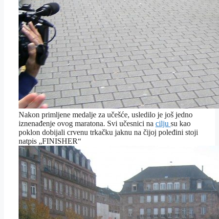
Nakon primljene medalje za učešće, usledilo je još jedno
iznenađenje ovog maratona. Svi učesnici na
cilju
su kao
poklon dobijali crvenu trkačku jaknu na čijoj poleđini stoji
natpis „FINISHER“