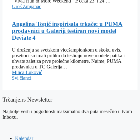
“Vivia Run & More Weekend” te čeka 23. i 24.…
Uroš Zmijanac
Angelina Topić inspirisala trkače: u PUMA
prodavnici u Galeriji testiran novi model
Deviate 4
U druženju sa svetskom vicešampionkom u skoku uvis,
posetioci su imali priliku da testiraju nove modele patika i
uhvate zalet za prve prolećne kilometre. Naime, PUMA
prodavnica u TC Galerija…
Milica Luković
Svi članci
Trčanje.rs Newsletter
Najbolje vesti i pogodnosti maksimalno dva puta mesečno u tvom
Inboxu.
Kalendar