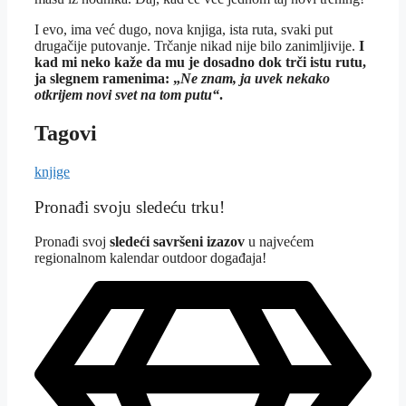
I evo, ima već dugo, nova knjiga, ista ruta, svaki put
drugačije putovanje. Trčanje nikad nije bilo zanimljivije.
I
kad mi neko kaže da mu je dosadno dok trči istu rutu,
ja slegnem ramenima: „
Ne znam, ja uvek nekako
otkrijem novi svet na tom putu“
.
Tagovi
knjige
Pronađi svoju sledeću trku!
Pron
ađi svoj
sledeći savršeni izazov
u najvećem
regionalnom kalendar outdoor događaja!