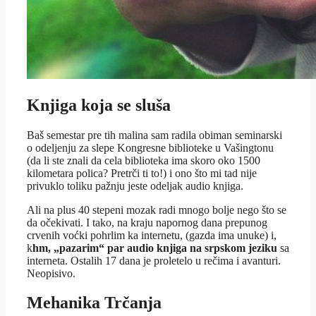
Knjiga koja se sluša
Baš semestar pre tih malina sam radila obiman seminarski
o odeljenju za slepe Kongresne biblioteke u Vašingtonu
(da li ste znali da cela biblioteka ima skoro oko 1500
kilometara polica? Pretrči ti to!) i ono što mi tad nije
privuklo toliku pažnju jeste odeljak audio knjiga.
Ali na plus 40 stepeni mozak radi mnogo bolje nego što se
da očekivati. I tako, na kraju napornog dana prepunog
crvenih voćki pohrlim ka internetu, (gazda ima unuke) i,
k
hm, „pazarim“ par audio knjiga na srpskom jeziku
sa
interneta. Ostalih 17 dana je proletelo u rečima i avanturi.
Neopisivo.
Mehanika Trčanja