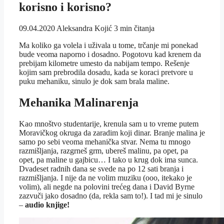
korisno i korisno?
09.04.2020
Aleksandra Kojić
3 min čitanja
Ma koliko ga volela i uživala u tome, trčanje mi ponekad
bude veoma naporno i dosadno. Pogotovu kad krenem da
prebijam kilometre umesto da nabijam tempo. Rešenje
kojim sam prebrodila dosadu, kada se koraci pretvore u
puku mehaniku, sinulo je dok sam brala maline.
Mehanika Malinarenja
Kao mnoštvo studentarije, krenula sam u to vreme putem
Moravičkog okruga da zaradim koji dinar. Branje malina je
samo po sebi veoma mehanička stvar. Nema tu mnogo
razmišljanja, razgrneš grm, ubereš malinu, pa opet, pa
opet, pa maline u gajbicu… I tako u krug dok ima sunca.
Dvadeset radnih dana se svede na po 12 sati branja i
razmišljanja. I nije da ne volim muziku (ooo, itekako je
volim), ali negde na polovini trećeg dana i David Byrne
zazvuči jako dosadno (da, rekla sam to!). I tad mi je sinulo
–
audio knjige!