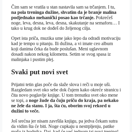
Čim sam se vratila u stan nastavila sam sa trčanjem. I tu,
na pola treninga dužine, shvatim da je branje malina
podjednako mehanički posao kao trčanje.
Pokrećeš
noge, leva, desna, leva, desna, skakutanje na semaforu… I
tako u krug dok ne dođeš do željenog cilja.
Opet ista priča, muzika ume jako lepo da odradi motivaciju
kad je tempo u pitanju. Ili dužina, a vi imate ceo album
koji danima čeka da bude poslušan. Meni uglavnom
dosadi nakon nekog kilometra. Setim se svog spasa iz
malinjaka i pustim plej.
Svaki put novi svet
Prijatni tetin glas poče da slaže slova i reči u moje uši.
Razgledam svet oko sebe dok čujem kako okreće stranicu i
čita novo poglavlje knjige. U tom trenutku svet oko mene
se topi, a
noge žude da čuju priču do kraja, pa nekako
ne žele da stanu. I ja, šta ću, oborim svoj rekord u
dužini to veče.
Još srećna jer nisam završila knjigu, pa jedva čekam sutra
da vidim šta će biti. Noge cupkaju u nestrpljenju, patike
mašu iz hodnika. Daj, kad će već jednom taj novi trening!