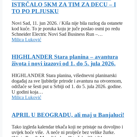
ISTRČALO 5KM ZA TIM ZA DECU – I
TO PO PLJUSKU
Novi Sad, 11. jun 2026. / Kiša nije bila razlog da ostanete
kod kuće. To je poruka koju je juče poslao osmi po redu
Schneider Electric Novi Sad Business Run –…
Milica Luković
HIGHLANDER Stara planina – avantura
života i novi izazovi od 1. do 5. jula 2026.
HIGHLANDER Stara planina, višednevni planinarski
događaj za sve ljubitelje prirode i avantura na otvorenom,
održaće se šesti put u Srbiji od 1. do 5. jula 2026. godine.
U godini koja…
Milica Luković
APRIL U BEOGRADU, ali maj u Banjaluci!
Tako izgleda kalendar trkača koji ne pristaje na dovoljno i
uvijek hoće više. A neće ni proljeće bez velike žurke.