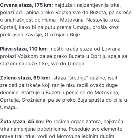
Crvena staza, 175 km:
najduža i najzahtjevnija trka,
polazi od Labina preko Vojaka sve do Buzeta, pa skreće
u unutrašnjost do Huma i Motovuna. Nastavlja kroz
Oprtalj, kako bi na putu prema Umagu, prošla kroz
prekrasno Završje, Grožnjan i Buje.
Plava staza, 110 km:
nešto kraća staza od Lovrana
prolazi Vojakom pa se preko Buzeta u Oprtlju spaja sa
stazom najduže trke, sve do Umaga.
Zelena staza, 69 km:
staza “srednje” dužine, ispit
zrelosti za trkače koji ranije nisu radili ovako duge
deonice. Startuje u Buzetu i penje se do Motovuna,
Oprtalja, Grožnjana, pa se preko Buja spušta do cilja u
Umagu.
Žuta staza, 45 km:
Po rečima organizatora, najkraća
trka namenjena početnicima. Poseduje sve elemente
prave trail trke: vodi od Motovuna jedinim dugim