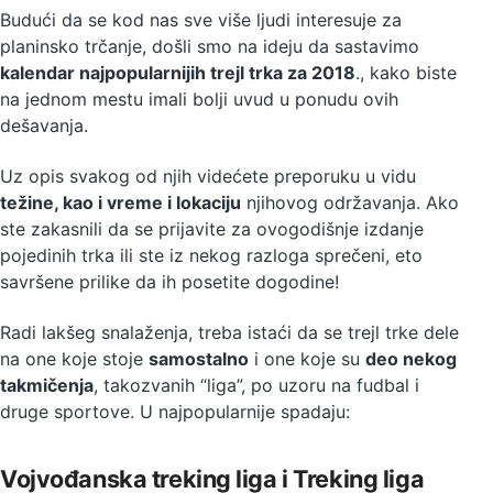
Budući da se kod nas sve više ljudi interesuje za
planinsko trčanje, došli smo na ideju da sastavimo
kalendar najpopularnijih trejl trka za 2018
., kako biste
na jednom mestu imali bolji uvud u ponudu ovih
dešavanja.
Uz opis svakog od njih videćete preporuku u vidu
težine, kao i vreme i lokaciju
njihovog održavanja. Ako
ste zakasnili da se prijavite za ovogodišnje izdanje
pojedinih trka ili ste iz nekog razloga sprečeni, eto
savršene prilike da ih posetite dogodine!
Radi lakšeg snalaženja, treba istaći da se trejl trke dele
na one koje stoje
samostalno
i one koje su
deo nekog
takmičenja
, takozvanih “liga”, po uzoru na fudbal i
druge sportove. U najpopularnije spadaju:
Vojvođanska treking liga i Treking liga