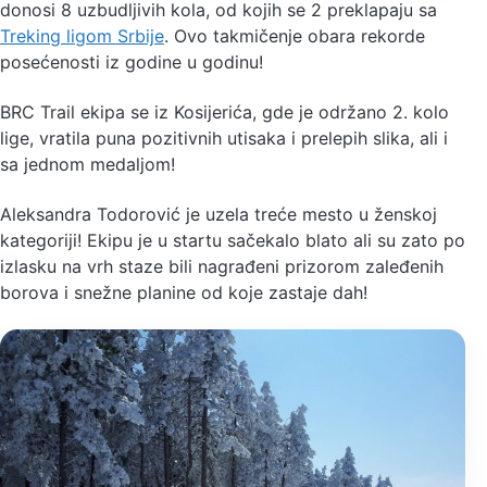
donosi 8 uzbudljivih kola, od kojih se 2 preklapaju sa
Treking ligom Srbije
. Ovo takmičenje obara rekorde
posećenosti iz godine u godinu!
BRC Trail ekipa se iz Kosijerića, gde je održano 2. kolo
lige, vratila puna pozitivnih utisaka i prelepih slika, ali i
sa jednom medaljom!
Aleksandra Todorović je uzela treće mesto u ženskoj
kategoriji! Ekipu je u startu sačekalo blato ali su zato po
izlasku na vrh staze bili nagrađeni prizorom zaleđenih
borova i snežne planine od koje zastaje dah!