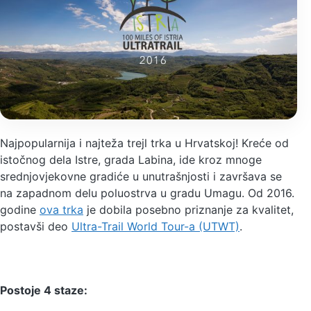
Najpopularnija i najteža trejl trka u Hrvatskoj! Kreće od
istočnog dela Istre, grada Labina, ide kroz mnoge
srednjovjekovne gradiće u unutrašnjosti i završava se
na zapadnom delu poluostrva u gradu Umagu. Od 2016.
godine
ova trka
je dobila posebno priznanje za kvalitet,
postavši deo
Ultra-Trail World Tour-a (UTWT)
.
Postoje 4 staze: