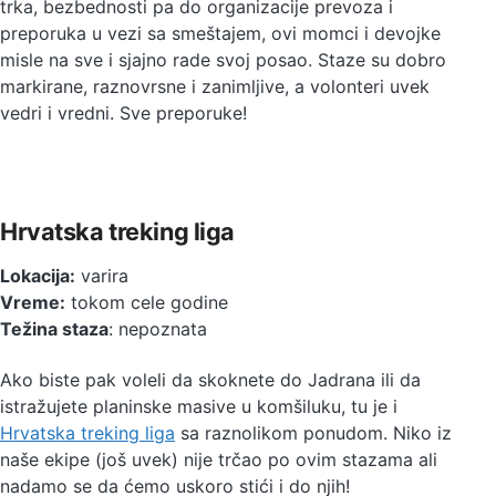
trka, bezbednosti pa do organizacije prevoza i
preporuka u vezi sa smeštajem, ovi momci i devojke
misle na sve i sjajno rade svoj posao. Staze su dobro
markirane, raznovrsne i zanimljive, a volonteri uvek
vedri i vredni. Sve preporuke!
Hrvatska treking liga
Lokacija:
varira
Vreme:
tokom cele godine
Težina staza
: nepoznata
Ako biste pak voleli da skoknete do Jadrana ili da
istražujete planinske masive u komšiluku, tu je i
Hrvatska treking liga
sa raznolikom ponudom. Niko iz
naše ekipe (još uvek) nije trčao po ovim stazama ali
nadamo se da ćemo uskoro stići i do njih!