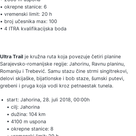
• okrepne stanice: 6
• vremenski limit: 20 h
• broj učesnika max: 100
• 4 ITRA kvalifikacijska boda
Ultra Trail
je kružna ruta koja povezuje četiri planine
Sarajevsko-romanijske regije: Jahorinu, Ravnu planinu,
Romaniju i Trebević. Samu stazu čine strmi singltrekovi,
delovi skijaške, bijatlonske i bob staze, šumski putevi,
grebeni i pruga koja vodi kroz petnaestak tunela.
start: Jahorina, 28. juli 2018, 00:00h
• cilj: Jahorina
• dužina: 104 km
• 4100 m uspona
• okrepne stanice: 8
• vremenski limit: 29 h