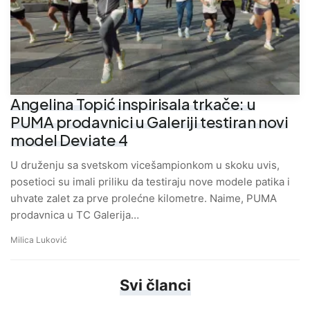
Angelina Topić inspirisala trkače: u
PUMA prodavnici u Galeriji testiran novi
model Deviate 4
U druženju sa svetskom vicešampionkom u skoku uvis,
posetioci su imali priliku da testiraju nove modele patika i
uhvate zalet za prve prolećne kilometre. Naime, PUMA
prodavnica u TC Galerija…
Milica Luković
Svi članci