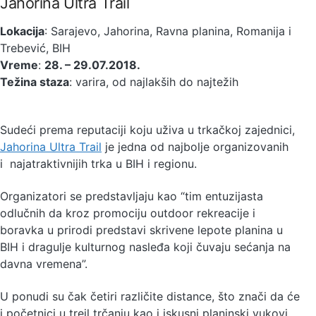
Jahorina Ultra Trail
Lokacija
: Sarajevo, Jahorina, Ravna planina, Romanija i
Trebević, BIH
Vreme
:
28. – 29.07.2018.
Težina staza
: varira, od najlakših do najtežih
Sudeći prema reputaciji koju uživa u trkačkoj zajednici,
Jahorina Ultra Trail
je jedna od najbolje organizovanih
i najatraktivnijih trka u BIH i regionu.
Organizatori se predstavljaju kao “tim entuzijasta
odlučnih da kroz promociju outdoor rekreacije i
boravka u prirodi predstavi skrivene lepote planina u
BIH i dragulje kulturnog nasleđa koji čuvaju sećanja na
davna vremena”.
U ponudi su čak četiri različite distance, što znači da će
i početnici u trejl trčanju kao i iskusni planinski vukovi