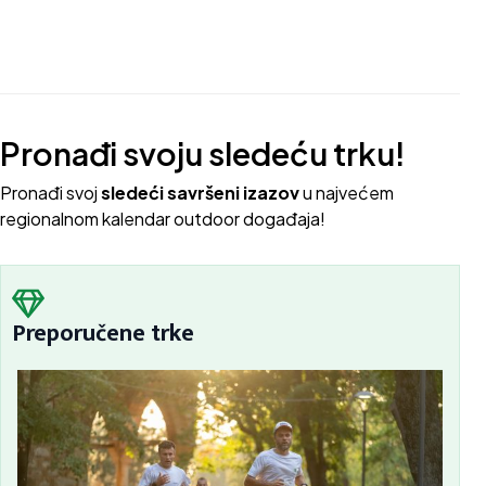
Pronađi svoju sledeću trku!
Pron
ađi svoj
sledeći savršeni izazov
u najvećem
regionalnom kalendar outdoor događaja!
Preporučene trke
Sc
Bu