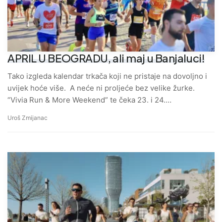
APRIL U BEOGRADU, ali maj u Banjaluci!
Tako izgleda kalendar trkača koji ne pristaje na dovoljno i
uvijek hoće više. A neće ni proljeće bez velike žurke.
“Vivia Run & More Weekend” te čeka 23. i 24.…
Uroš Zmijanac