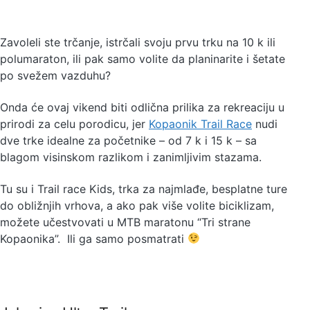
Zavoleli ste trčanje, istrčali svoju prvu trku na 10 k ili
polumaraton, ili pak samo volite da planinarite i šetate
po svežem vazduhu?
Onda će ovaj vikend biti odlična prilika za rekreaciju u
prirodi za celu porodicu, jer
Kopaonik Trail Race
nudi
dve trke idealne za početnike – od 7 k i 15 k – sa
blagom visinskom razlikom i zanimljivim stazama.
Tu su i Trail race Kids, trka za najmlađe, besplatne ture
do obližnjih vrhova, a ako pak više volite biciklizam,
možete učestvovati u MTB maratonu “Tri strane
Kopaonika”. Ili ga samo posmatrati