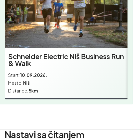
Schneider Electric Niš Business Run
& Walk
Start:
10.09.2026.
Star
Mesto:
Niš
Mes
Distance:
5km
Dist
Nastavi sa čitanjem