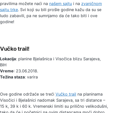
pravilima možete naći na
našem sajtu
i na
zvaničnom
sajtu trke
. Svi koji su bili prošle godine kažu da su se
ludo zabavili, pa ne sumnjamo da će tako biti i ove
godine!
Vučko trail!
Lokacija
: planine Bjelašnica i Visočica blizu Sarajeva,
BIH
Vreme
: 23.06.2018.
Težina staza
: varira
Ove godine održaće se treći
Vučko trail
na planinama
Visočici i Bjelašnici nadomak Sarajeva, sa tri distance –
15 k, 39 k i 60 k. Vremenski limiti su prilično velikodušni,
tako da će i početnici na ovim distancama moći dobro