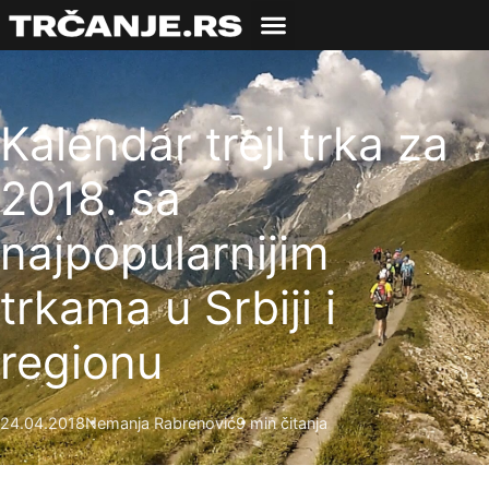
Kalendar trejl trka za
2018. sa
najpopularnijim
trkama u Srbiji i
regionu
24.04.2018
Nemanja Rabrenović
9 min čitanja