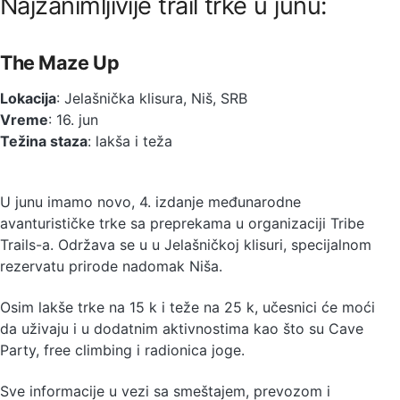
Najzanimljivije trail trke u junu:
The Maze Up
Lokacija
: Jelašnička klisura, Niš, SRB
Vreme
: 16. jun
Težina staza
: lakša i teža
U junu imamo novo, 4. izdanje međunarodne
avanturističke trke sa preprekama u organizaciji Tribe
Trails-a. Održava se u u Jelašničkoj klisuri, specijalnom
rezervatu prirode nadomak Niša.
Osim lakše trke na 15 k i teže na 25 k, učesnici će moći
da uživaju i u dodatnim aktivnostima kao što su Cave
Party, free climbing i radionica joge.
Sve informacije u vezi sa smeštajem, prevozom i