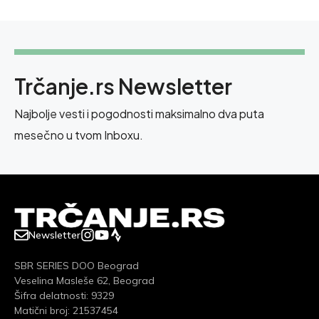
Trčanje.rs Newsletter
Najbolje vesti i pogodnosti maksimalno dva puta
mesečno u tvom Inboxu.
Newsletter
SBR SERIES DOO Beograd
Veselina Masleše 62, Beograd
Šifra delatnosti: 9329
Matični broj: 21537454