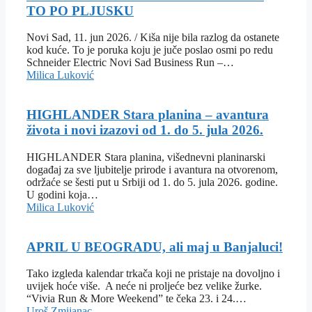
TO PO PLJUSKU
Novi Sad, 11. jun 2026. / Kiša nije bila razlog da ostanete
kod kuće. To je poruka koju je juče poslao osmi po redu
Schneider Electric Novi Sad Business Run –…
Milica Luković
HIGHLANDER Stara planina – avantura
života i novi izazovi od 1. do 5. jula 2026.
HIGHLANDER Stara planina, višednevni planinarski
događaj za sve ljubitelje prirode i avantura na otvorenom,
održaće se šesti put u Srbiji od 1. do 5. jula 2026. godine.
U godini koja…
Milica Luković
APRIL U BEOGRADU, ali maj u Banjaluci!
Tako izgleda kalendar trkača koji ne pristaje na dovoljno i
uvijek hoće više. A neće ni proljeće bez velike žurke.
“Vivia Run & More Weekend” te čeka 23. i 24.…
Uroš Zmijanac