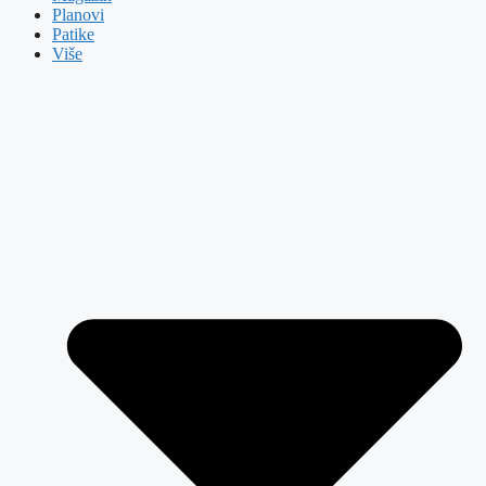
Planovi
Patike
Više