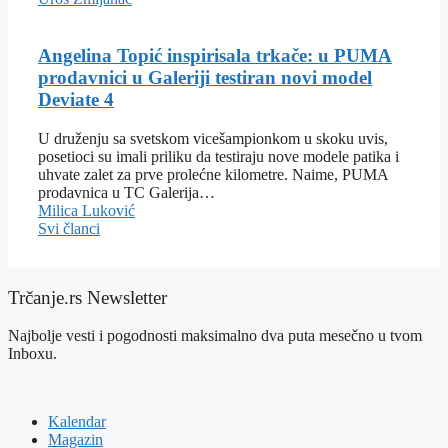
Angelina Topić inspirisala trkače: u PUMA
prodavnici u Galeriji testiran novi model
Deviate 4
U druženju sa svetskom vicešampionkom u skoku uvis,
posetioci su imali priliku da testiraju nove modele patika i
uhvate zalet za prve prolećne kilometre. Naime, PUMA
prodavnica u TC Galerija…
Milica Luković
Svi članci
Trčanje.rs Newsletter
Najbolje vesti i pogodnosti maksimalno dva puta mesečno u tvom
Inboxu.
Kalendar
Magazin