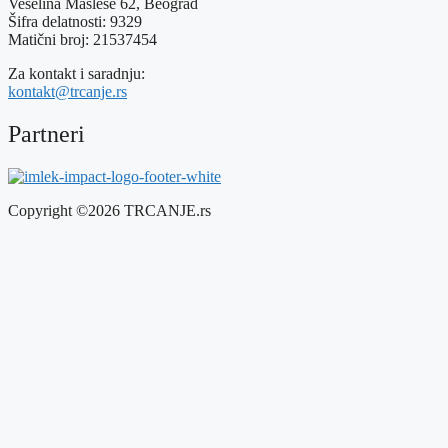
Veselina Masleše 62, Beograd
Šifra delatnosti: 9329
Matični broj: 21537454
Za kontakt i saradnju:
kontakt@trcanje.rs
Partneri
Copyright ©2026 TRCANJE.rs