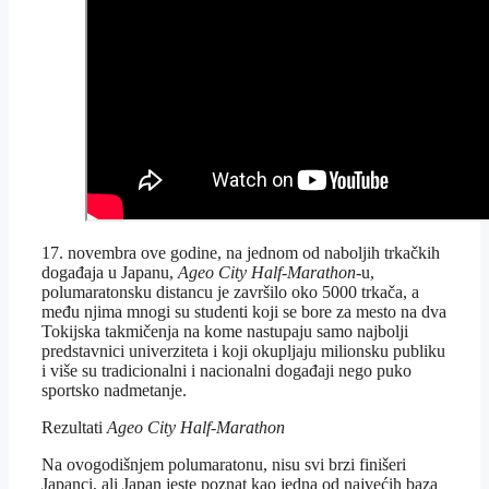
17. novembra ove godine, na jednom od naboljih trkačkih
događaja u Japanu,
Ageo City Half-Marathon
-u,
polumaratonsku distancu je završilo oko 5000 trkača, a
među njima mnogi su studenti koji se bore za mesto na dva
Tokijska takmičenja na kome nastupaju samo najbolji
predstavnici univerziteta i koji okupljaju milionsku publiku
i više su tradicionalni i nacionalni događaji nego puko
sportsko nadmetanje.
Rezultati
Ageo City Half-Marathon
Na ovogodišnjem polumaratonu, nisu svi brzi finišeri
Japanci, ali Japan jeste poznat kao jedna od najvećih baza