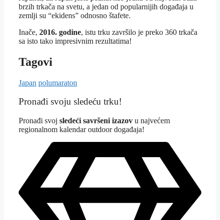
brzih trkača na svetu, a jedan od popularnijih događaja u
zemlji su “ekidens” odnosno štafete.
Inače,
2016. godine
, istu trku završilo je preko 360 trkača
sa isto tako impresivnim rezultatima!
Tagovi
Japan
polumaraton
Pronađi svoju sledeću trku!
Pron
ađi svoj
sledeći savršeni izazov
u najvećem
regionalnom kalendar outdoor događaja!