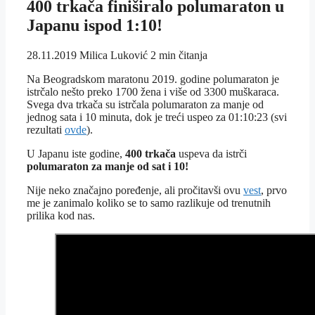
400 trkača finiširalo polumaraton u
Japanu ispod 1:10!
28.11.2019
Milica Luković
2 min čitanja
Na Beogradskom maratonu 2019. godine polumaraton je
istrčalo nešto preko 1700 žena i više od 3300 muškaraca.
Svega dva trkača su istrčala polumaraton za manje od
jednog sata i 10 minuta, dok je treći uspeo za 01:10:23 (svi
rezultati
ovde
).
U Japanu iste godine,
400 trkača
uspeva da istrči
polumaraton za manje od sat i 10!
Nije neko značajno poređenje, ali pročitavši ovu
vest
, prvo
me je zanimalo koliko se to samo razlikuje od trenutnih
prilika kod nas.