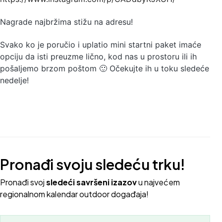
Nagrade najbržima stižu na adresu!
Svako ko je poručio i uplatio mini startni paket imaće
opciju da isti preuzme lično, kod nas u prostoru ili ih
pošaljemo brzom poštom 🙂 Očekujte ih u toku sledeće
nedelje!
Pronađi svoju sledeću trku!
Pron
ađi svoj
sledeći savršeni izazov
u najvećem
regionalnom kalendar outdoor događaja!