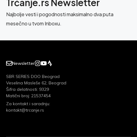
Trčanje.rs Newsletter
Najbolje vesti i pogodnosti maksimalno dva puta
mesečno u tvom Inboxu.
Newsletter
SBR SERIES DOO Beograd
Veselina Masleše 62, Beograd
Šifra delatnosti: 9329
Matični broj: 21537454
Za kontakt i saradnju:
kontakt@trcanje.rs