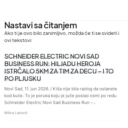
Nastavi sa čitanjem
Ako ti je ovo bilo zanimljivo, možda će ti se svideti i
ovi tekstovi:
SCHNEIDER ELECTRIC NOVI SAD
BUSINESS RUN: HILJADU HEROJA
ISTRČALO 5KM ZA TIM ZA DECU – I TO
PO PLJUSKU
Novi Sad, 11. jun 2026. / Kiša nije bila razlog da ostanete
kod kuće. To je poruka koju je juče poslao osmi po redu
Schneider Electric Novi Sad Business Run –…
Milica Luković