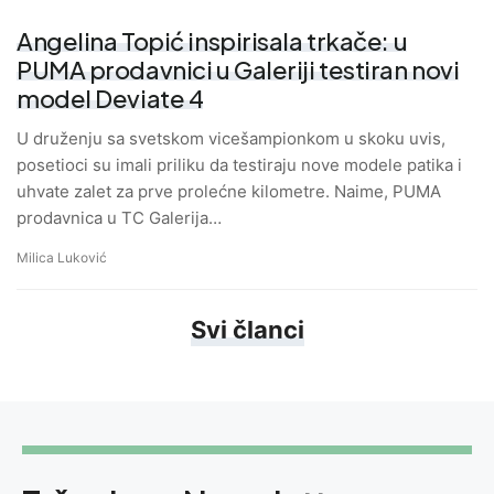
Angelina Topić inspirisala trkače: u
PUMA prodavnici u Galeriji testiran novi
model Deviate 4
U druženju sa svetskom vicešampionkom u skoku uvis,
posetioci su imali priliku da testiraju nove modele patika i
uhvate zalet za prve prolećne kilometre. Naime, PUMA
prodavnica u TC Galerija…
Milica Luković
Svi članci