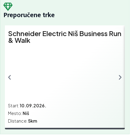
Preporučene trke
Schneider Electric Niš Business Run
Sc
& Walk
Bu
Start:
10.09.2026.
Star
Mesto:
Niš
Mes
Distance:
5km
Dist