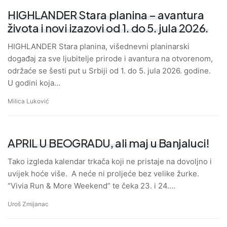
HIGHLANDER Stara planina – avantura
života i novi izazovi od 1. do 5. jula 2026.
HIGHLANDER Stara planina, višednevni planinarski
događaj za sve ljubitelje prirode i avantura na otvorenom,
održaće se šesti put u Srbiji od 1. do 5. jula 2026. godine.
U godini koja…
Milica Luković
APRIL U BEOGRADU, ali maj u Banjaluci!
Tako izgleda kalendar trkača koji ne pristaje na dovoljno i
uvijek hoće više. A neće ni proljeće bez velike žurke.
“Vivia Run & More Weekend” te čeka 23. i 24.…
Uroš Zmijanac