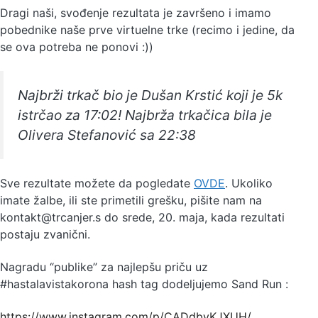
Dragi naši, svođenje rezultata je završeno i imamo
pobednike naše prve virtuelne trke (recimo i jedine, da
se ova potreba ne ponovi :))
Najbrži trkač bio je Dušan Krstić koji je 5k
istrčao za 17:02! Najbrža trkačica bila je
Olivera Stefanović sa 22:38
Sve rezultate možete da pogledate
OVDE
. Ukoliko
imate žalbe, ili ste primetili grešku, pišite nam na
kontakt@trcanjer.s do srede, 20. maja, kada rezultati
postaju zvanični.
Nagradu “publike” za najlepšu priču uz
#hastalavistakorona hash tag dodeljujemo Sand Run :
https://www.instagram.com/p/CADdbyKJXUH/