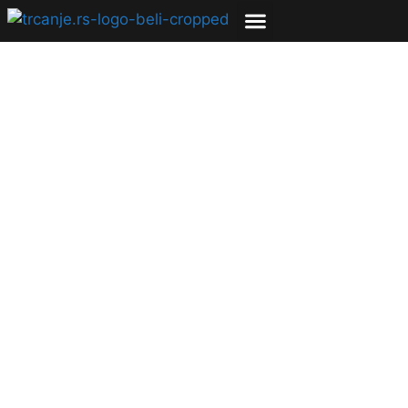
Hasta la Vista Korona
– rezultati su
sumirani!
18.05.2020
Tijana Popadić
1 min čitanja