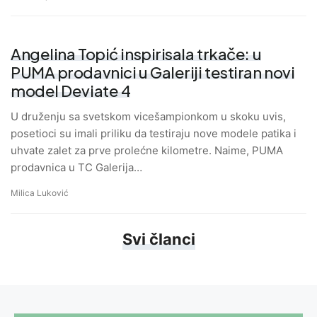
Angelina Topić inspirisala trkače: u
PUMA prodavnici u Galeriji testiran novi
model Deviate 4
U druženju sa svetskom vicešampionkom u skoku uvis,
posetioci su imali priliku da testiraju nove modele patika i
uhvate zalet za prve prolećne kilometre. Naime, PUMA
prodavnica u TC Galerija…
Milica Luković
Svi članci