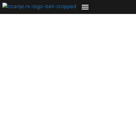
Donirajte vaše
sportske rekvizite!
15.02.2020
Milica Luković
2 min čitanja