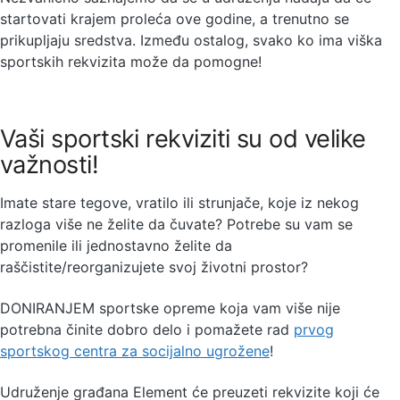
startovati krajem proleća ove godine, a trenutno se
prikupljaju sredstva. Između ostalog, svako ko ima viška
sportskih rekvizita može da pomogne!
Vaši sportski rekviziti su od velike
važnosti!
Imate stare tegove, vratilo ili strunjače, koje iz nekog
razloga više ne želite da čuvate? Potrebe su vam se
promenile ili jednostavno želite da
raščistite/reorganizujete svoj životni prostor?
DONIRANJEM sportske opreme koja vam više nije
potrebna činite dobro delo i pomažete rad
prvog
sportskog centra za socijalno ugrožene
!
Udruženje građana Element će preuzeti rekvizite koji će