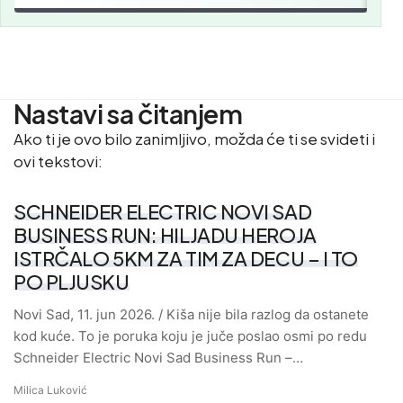
Nastavi sa čitanjem
Ako ti je ovo bilo zanimljivo, možda će ti se svideti i
ovi tekstovi:
SCHNEIDER ELECTRIC NOVI SAD
BUSINESS RUN: HILJADU HEROJA
ISTRČALO 5KM ZA TIM ZA DECU – I TO
PO PLJUSKU
Novi Sad, 11. jun 2026. / Kiša nije bila razlog da ostanete
kod kuće. To je poruka koju je juče poslao osmi po redu
Schneider Electric Novi Sad Business Run –…
Milica Luković