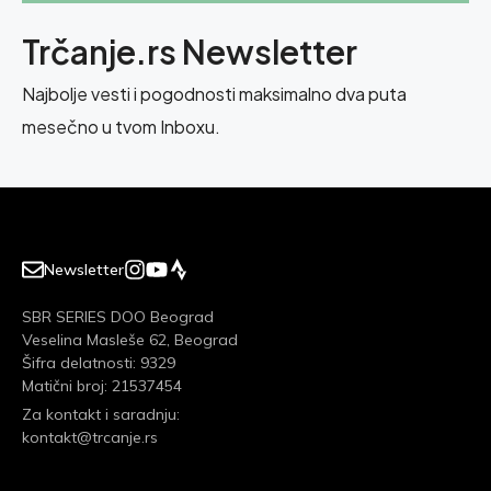
Trčanje.rs Newsletter
Najbolje vesti i pogodnosti maksimalno dva puta
mesečno u tvom Inboxu.
Newsletter
SBR SERIES DOO Beograd
Veselina Masleše 62, Beograd
Šifra delatnosti: 9329
Matični broj: 21537454
Za kontakt i saradnju:
kontakt@trcanje.rs