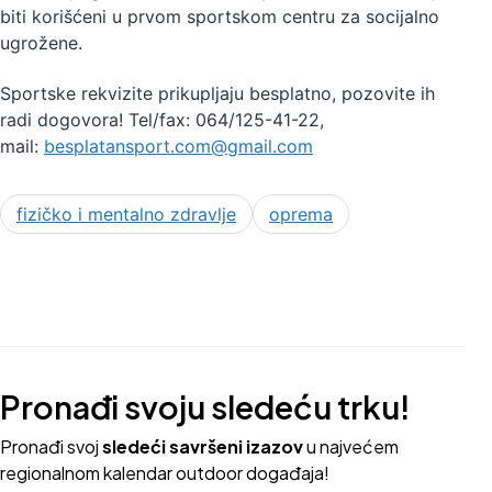
biti korišćeni u prvom sportskom centru za socijalno
ugrožene.
Sportske rekvizite prikupljaju besplatno, pozovite ih
radi dogovora! Tel/fax: 064/125-41-22,
mail:
besplatansport.com@gmail.com
fizičko i mentalno zdravlje
oprema
Pronađi svoju sledeću trku!
Pron
ađi svoj
sledeći savršeni izazov
u najvećem
regionalnom kalendar outdoor događaja!