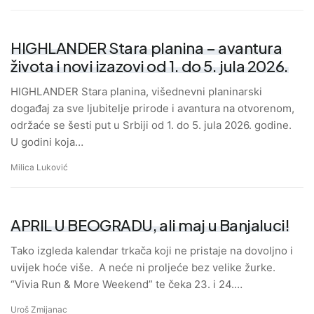
HIGHLANDER Stara planina – avantura
života i novi izazovi od 1. do 5. jula 2026.
HIGHLANDER Stara planina, višednevni planinarski
događaj za sve ljubitelje prirode i avantura na otvorenom,
održaće se šesti put u Srbiji od 1. do 5. jula 2026. godine.
U godini koja…
Milica Luković
APRIL U BEOGRADU, ali maj u Banjaluci!
Tako izgleda kalendar trkača koji ne pristaje na dovoljno i
uvijek hoće više. A neće ni proljeće bez velike žurke.
“Vivia Run & More Weekend” te čeka 23. i 24.…
Uroš Zmijanac