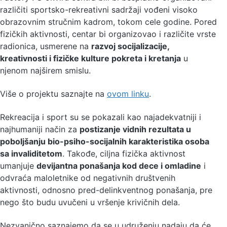
različiti sportsko-rekreativni sadržaji vođeni visoko
obrazovnim stručnim kadrom, tokom cele godine. Pored
fizičkih aktivnosti, centar bi organizovao i različite vrste
radionica, usmerene na
razvoj socijalizacije,
kreativnosti i fizičke kulture pokreta i kretanja
u
njenom najširem smislu.
Više o projektu saznajte na
ovom linku
.
Rekreacija i sport su se pokazali kao najadekvatniji i
najhumaniji način za
postizanje vidnih rezultata u
poboljšanju bio-psiho-socijalnih karakteristika osoba
sa invaliditetom
. Takođe, ciljna fizička aktivnost
umanjuje
devijantna ponašanja kod dece i omladine
i
odvraća maloletnike od negativnih društvenih
aktivnosti, odnosno pred-delinkventnog ponašanja, pre
nego što budu uvučeni u vršenje krivičnih dela.
Nezvanično saznajemo da se u udruženju nadaju da će