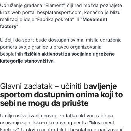
Udruženje građana “Element”, čiji rad možda poznajete
kroz web portal besplatansport.com, konačno je blizu
realizacije ideje
“Fabrika pokreta” ili
“Movement
factory”
.
U želji da sport bude dostupan svima, misija udruženja
pomera svoje granice u pravcu organizovanja
besplatnih
fizičkih aktivnosti za socijalno ugrožene
kategorije stanovništva
.
Glavni zadatak – učiniti b
avljenje
sportom dostupnim onima koji to
sebi ne mogu da priušte
U cilju ostvarivanja novog zadatka aktivno rade na
osnivanju sportsko-rekreativnog centra “Movement
Factory”. U okviru centra bili bi besplatno organizovani