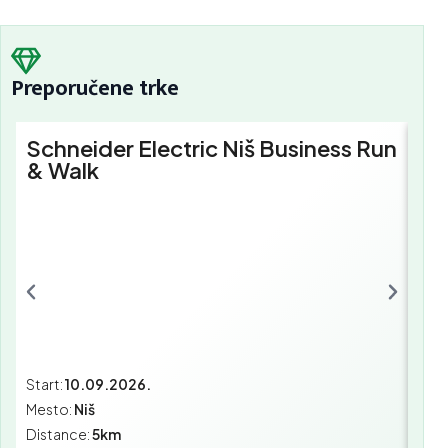
Preporučene trke
Schneider Electric Niš Business Run
Sc
& Walk
Bu
Start:
10.09.2026.
Star
Mesto:
Niš
Mes
Distance:
5km
Dist