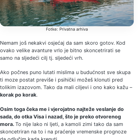
Fotke: Privatna arhiva
Nemam još nekakvi osjećaj da sam skoro gotov. Kod
ovako velike avanture vrlo je bitno skoncetrirati se
samo na sljedeći cilj tj. sljedeći vrh.
Ako počnes puno lutati mislima u budućnost sve skupa
ti moze postat previše i psihički možeš klonuti pred
tolikim izazovom. Tako da mali ciljevi i ono kako kažu –
korak po korak
.
Osim toga čeka me i vjerojatno najteže veslanje do
sada, do otka Visa i nazad, što je preko otvorenog
mora.
To nije lako ni ljeti, a kamoli zimi tako da sam
skoncetriran na to i na praćenje vremenske prognoze
da odlučim kada krenuti.