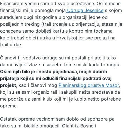
Financiram vecinu sam od svoje usteđevine. Osim mene
financijski mi je pomogla moja
Udruga Jesenice
s kojom
surađujem dugi niz godina u organizaciji jedne od
poslijednih treking (trail trcanje uz orijentaciju, staza nije
oznacena samo dobiješ kartu s kontrolnim tockama
koje trebaš obići) utrka u Hrvatskoj jer sve prelazi na
trail utrke.
Članovi tj. vođstvo udruge su mi postali prijatelji tako
da mi uvijek izlaze u susret u tom smislu kada to mogu.
Osim njih bilo je i nesto pojedinaca, mojih dobrih
prijatelja koji su mi odlučili financijski podrzati ovaj
projekt
, kao i članovi mog
Planinarskog drustva Mosor
,
koji su se sami organizirali i sakupili nešta sredstava da
me podrže uz sami klub koji mi je kupio nešto potrebne
opreme.
Ostatak opreme vecinom sam dobio od sponzora pa
tako su mi bicikle omogućili Giant iz Bosne i