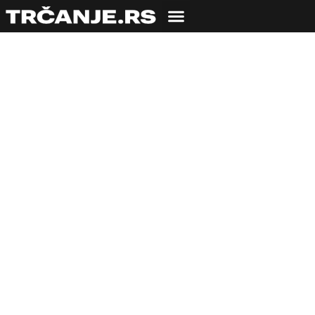
Danijel Krstulović
Opara: Još 3 od 158
vrhova Hrvatske do
kraja!
19.12.2022
Bojana Savić
9 min čitanja