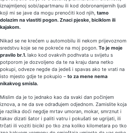
iznajmljenoj sobi/apartmanu ili kod dobronamjernih ljudi
koji mi se jave da mogu prenoćiti kod njih,
tamo
dolazim na vlastiti pogon. Znaci pjeske, biciklom ili
kajakom.
Nikad se ne krećem u automobilu ili nekom prijevoznom
sredstvu koje se ne pokreće na moj pogon.
To je moje
pravilo br.1.
Iako kod ovakvih podhvata u svijetu s
potporom je dozvoljeno da te na kraju dana netko
pokupi, odveze negde da jedeš i spavas ako te vrati na
isto mjesto gdje te pokupio –
to za mene nema
nikakvog smisla.
Mislim da je to jednako kao da svaki dan počinjem
iznova, a ne da sve odrađujem odjednom. Zamislite koja
je razlika doći negdje mrtav umoran, mokar, smrznut i
takav dizati šator i paliti vatru i pokušati se ugrijati, ili
trčati ili voziti bicikl po tko zna koliko kilometara po tko
zna kakvom vremenu do smještaja umjesto da vas neko