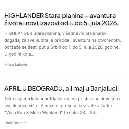
HIGHLANDER Stara planina – avantura
života i novi izazovi od 1. do 5. jula 2026.
HIGHLANDER Stara planina, višednevni planinarski
događaj za sve ljubitelje prirode i avantura na otvorenom,
održaće se šesti put u Srbiji od 1. do 5. jula 2026. godine.
U godini koja…
Milica Luković
APRIL U BEOGRADU, ali maj u Banjaluci!
Tako izgleda kalendar trkača koji ne pristaje na dovoljno i
uvijek hoće više. A neće ni proljeće bez velike žurke.
“Vivia Run & More Weekend” te čeka 23. i 24.…
Uroš Zmijanac