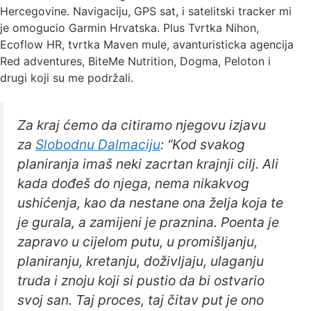
Hercegovine. Navigaciju, GPS sat, i satelitski tracker mi
je omogucio Garmin Hrvatska. Plus Tvrtka Nihon,
Ecoflow HR, tvrtka Maven mule, avanturisticka agencija
Red adventures, BiteMe Nutrition, Dogma, Peloton i
drugi koji su me podržali.
Za kraj ćemo da citiramo njegovu izjavu
za
Slobodnu Dalmaciju
: “Kod svakog
planiranja imaš neki zacrtan krajnji cilj. Ali
kada dođeš do njega, nema nikakvog
ushićenja, kao da nestane ona želja koja te
je gurala, a zamijeni je praznina. Poenta je
zapravo u cijelom putu, u promišljanju,
planiranju, kretanju, doživljaju, ulaganju
truda i znoju koji si pustio da bi ostvario
svoj san. Taj proces, taj čitav put je ono