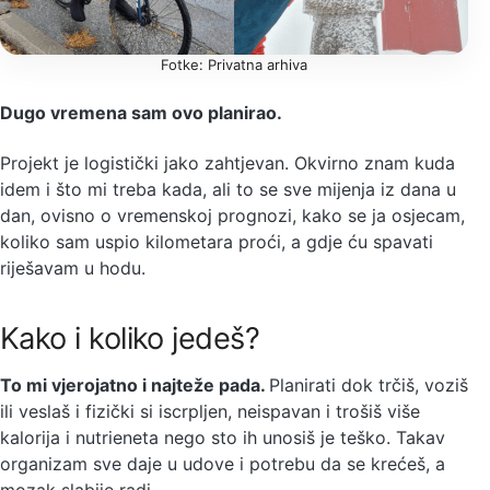
Fotke: Privatna arhiva
Dugo vremena sam ovo planirao.
Projekt je logistički jako zahtjevan. Okvirno znam kuda
idem i što mi treba kada, ali to se sve mijenja iz dana u
dan, ovisno o vremenskoj prognozi, kako se ja osjecam,
koliko sam uspio kilometara proći, a gdje ću spavati
riješavam u hodu.
Kako i koliko jedeš?
To mi vjerojatno i najteže pada.
Planirati dok trčiš, voziš
ili veslaš i fizički si iscrpljen, neispavan i trošiš više
kalorija i nutrieneta nego sto ih unosiš je teško. Takav
organizam sve daje u udove i potrebu da se krećeš, a