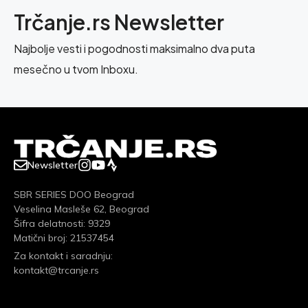
Trčanje.rs Newsletter
Najbolje vesti i pogodnosti maksimalno dva puta
mesečno u tvom Inboxu.
Newsletter
SBR SERIES DOO Beograd
Veselina Masleše 62, Beograd
Šifra delatnosti: 9329
Matični broj: 21537454
Za kontakt i saradnju:
kontakt@trcanje.rs