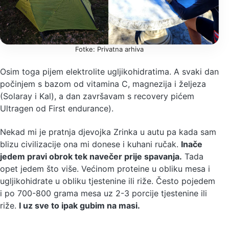
Fotke: Privatna arhiva
Osim toga pijem elektrolite ugljikohidratima. A svaki dan
počinjem s bazom od vitamina C, magnezija i željeza
(Solaray i Kal), a dan završavam s recovery pićem
Ultragen od First endurance).
Nekad mi je pratnja djevojka Zrinka u autu pa kada sam
blizu civilizacije ona mi donese i kuhani ručak.
Inače
jedem pravi obrok tek navečer prije spavanja.
Tada
opet jedem što više. Većinom proteine u obliku mesa i
ugljikohidrate u obliku tjestenine ili riže. Često pojedem
i po 700-800 grama mesa uz 2-3 porcije tjestenine ili
riže.
I uz sve to ipak gubim na masi.