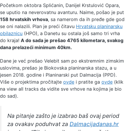
Početkom oktobra Splićanin, Danijel Krstulović Opara,
se uputio na neverovatnu avanturu. Naime, pošao je put
158 hrvatskih vrhova
, sa namerom da ih pređe gde god
se oni nalazili. Plan je preći čitavu
Hrvatsku planinarsku
obilaznicu
(HPO), a Danetu su ostala još samo tri vrha
do kraja!
A do sada je prešao 4765 kilometara, svakog
dana prelazeći minimum 40km.
Dane je već prešao Velebit sam po ekstremnim zimskim
uslovima, prešao je Biokovska planinarska stazu, a u
jesen 2018. godine i Planinarski put Dalmacija (PPD).
Više o projektima pročitajte
ovde
i pratite ga
ovde
(klik
na view all tracks da vidite sve vrhove na kojima je bio
do sad).
Na pitanje zašto je izabrao baš ovaj period
za ovakav poduhvat za
Dalmacijadanas.hr