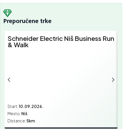
Preporučene trke
Schneider Electric Niš Business Run
Sc
& Walk
Bu
Start:
10.09.2026.
Star
Mesto:
Niš
Mes
Distance:
5km
Dist