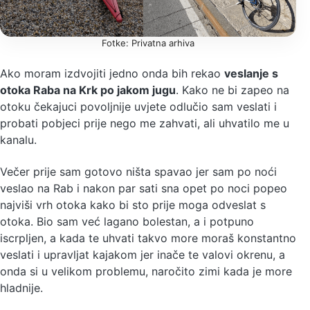
Fotke: Privatna arhiva
Ako moram izdvojiti jedno onda bih rekao
veslanje s
otoka Raba na Krk po jakom jugu
. Kako ne bi zapeo na
otoku čekajuci povoljnije uvjete odlučio sam veslati i
probati pobjeci prije nego me zahvati, ali uhvatilo me u
kanalu.
Večer prije sam gotovo ništa spavao jer sam po noći
veslao na Rab i nakon par sati sna opet po noci popeo
najviši vrh otoka kako bi sto prije moga odveslat s
otoka. Bio sam već lagano bolestan, a i potpuno
iscrpljen, a kada te uhvati takvo more moraš konstantno
veslati i upravljat kajakom jer inače te valovi okrenu, a
onda si u velikom problemu, naročito zimi kada je more
hladnije.