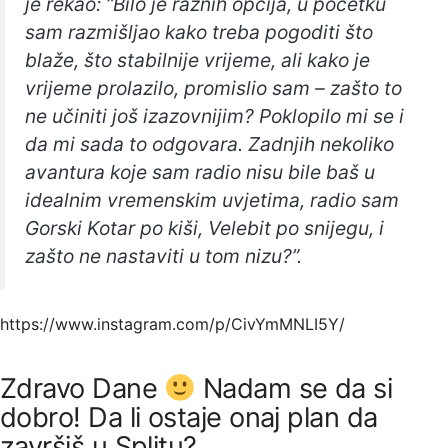
je rekao: “Bilo je raznih opcija, u početku
sam razmišljao kako treba pogoditi što
blaže, što stabilnije vrijeme, ali kako je
vrijeme prolazilo, promislio sam – zašto to
ne učiniti još izazovnijim? Poklopilo mi se i
da mi sada to odgovara. Zadnjih nekoliko
avantura koje sam radio nisu bile baš u
idealnim vremenskim uvjetima, radio sam
Gorski Kotar po kiši, Velebit po snijegu, i
zašto ne nastaviti u tom nizu?”.
https://www.instagram.com/p/CivYmMNLI5Y/
Zdravo Dane
Nadam se da si
dobro! Da li ostaje onaj plan da
završiš u Splitu?