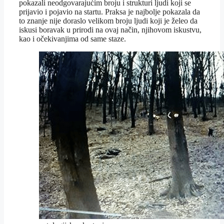
pokazali neodgovarajućim broju i strukturi ljudi koji se
prijavio i pojavio na startu. Praksa je najbolje pokazala da
to znanje nije doraslo velikom broju ljudi koji je želeo da
iskusi boravak u prirodi na ovaj način, njihovom iskustvu,
kao i očekivanjima od same staze.