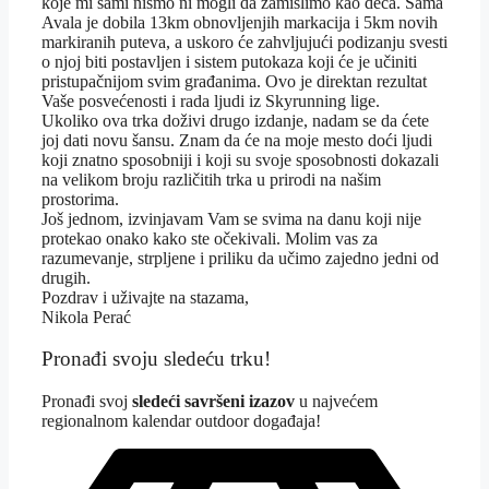
koje mi sami nismo ni mogli da zamislimo kao deca. Sama
Avala je dobila 13km obnovljenjih markacija i 5km novih
markiranih puteva, a uskoro će zahvljujući podizanju svesti
o njoj biti postavljen i sistem putokaza koji će je učiniti
pristupačnijom svim građanima. Ovo je direktan rezultat
Vaše posvećenosti i rada ljudi iz Skyrunning lige.
Ukoliko ova trka doživi drugo izdanje, nadam se da ćete
joj dati novu šansu. Znam da će na moje mesto doći ljudi
koji znatno sposobniji i koji su svoje sposobnosti dokazali
na velikom broju različitih trka u prirodi na našim
prostorima.
Još jednom, izvinjavam Vam se svima na danu koji nije
protekao onako kako ste očekivali. Molim vas za
razumevanje, strpljene i priliku da učimo zajedno jedni od
drugih.
Pozdrav i uživajte na stazama,
Nikola Perać
Pronađi svoju sledeću trku!
Pron
ađi svoj
sledeći savršeni izazov
u najvećem
regionalnom kalendar outdoor događaja!