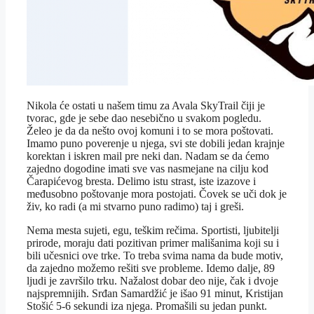
Nikola će ostati u našem timu za Avala SkyTrail čiji je
tvorac, gde je sebe dao nesebično u svakom pogledu.
Želeo je da da nešto ovoj komuni i to se mora poštovati.
Imamo puno poverenje u njega, svi ste dobili jedan krajnje
korektan i iskren mail pre neki dan. Nadam se da ćemo
zajedno dogodine imati sve vas nasmejane na cilju kod
Čarapićevog bresta. Delimo istu strast, iste izazove i
međusobno poštovanje mora postojati. Čovek se uči dok je
živ, ko radi (a mi stvarno puno radimo) taj i greši.
Nema mesta sujeti, egu, teškim rečima. Sportisti, ljubitelji
prirode, moraju dati pozitivan primer mališanima koji su i
bili učesnici ove trke. To treba svima nama da bude motiv,
da zajedno možemo rešiti sve probleme. Idemo dalje, 89
ljudi je završilo trku. Nažalost dobar deo nije, čak i dvoje
najspremnijih. Srđan Samardžić je išao 91 minut, Kristijan
Stošić 5-6 sekundi iza njega. Promašili su jedan punkt.