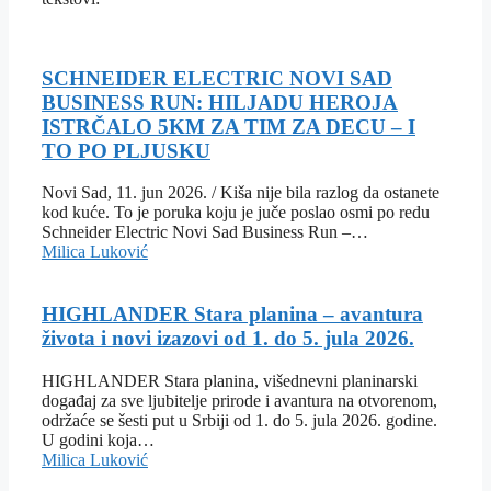
SCHNEIDER ELECTRIC NOVI SAD
BUSINESS RUN: HILJADU HEROJA
ISTRČALO 5KM ZA TIM ZA DECU – I
TO PO PLJUSKU
Novi Sad, 11. jun 2026. / Kiša nije bila razlog da ostanete
kod kuće. To je poruka koju je juče poslao osmi po redu
Schneider Electric Novi Sad Business Run –…
Milica Luković
HIGHLANDER Stara planina – avantura
života i novi izazovi od 1. do 5. jula 2026.
HIGHLANDER Stara planina, višednevni planinarski
događaj za sve ljubitelje prirode i avantura na otvorenom,
održaće se šesti put u Srbiji od 1. do 5. jula 2026. godine.
U godini koja…
Milica Luković