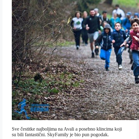
Sve čestitke najboljima na Avali a posebno klincima koji
su bili fantastični. SkyFamily je bio pun pogodak.