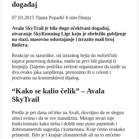
događaj
07.03.2015
Tijana Popadić
6 min čitanja
Avala SkyTrail je bila dugo očekivani događaj,
otvaranje SkyRunning Lige koju je obeležilo gubljenje
na stazi, masovno odustajanje i izrazito mali broj
finišera.
Reakcije su raznolike, od izrazitog hejta do euforičnih
najava ponovnog dolaska, mada su prvi bili glasniji (i
brojniji). Dajemo podršku zrelosti organizatora da izađe sa
dva ovako jaka saopštenja, prenosimo ih u celosti i
pozivamo na konstruktivni dijalog.
“Kako se kalio čelik” – Avala
SkyTrail
Prošlo je pet dana od trke na Avali, dovoljno da se slegnu
utisci svima i da se sve izanalizira. Mnogo stvari nije
funkcionisalo kako treba i dobili smo puno pametnih i
dobronamernih sugestija i komentara. Koje ćemo svakako
primeniti. Bilo je i krajnje zlonamernih ali na to nećemo