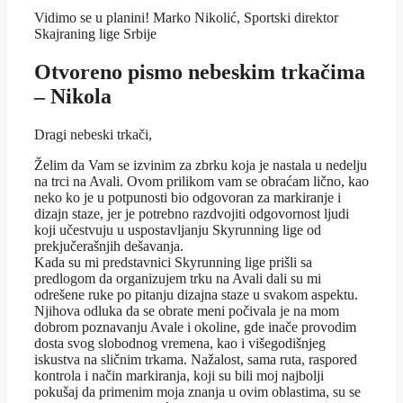
Vidimo se u planini! Marko Nikolić, Sportski direktor
Skajraning lige Srbije
Otvoreno pismo nebeskim trkačima
– Nikola
Dragi nebeski trkači,
Želim da Vam se izvinim za zbrku koja je nastala u nedelju
na trci na Avali. Ovom prilikom vam se obraćam lično, kao
neko ko je u potpunosti bio odgovoran za markiranje i
dizajn staze, jer je potrebno razdvojiti odgovornost ljudi
koji učestvuju u uspostavljanju Skyrunning lige od
prekjučerašnjih dešavanja.
Kada su mi predstavnici Skyrunning lige prišli sa
predlogom da organizujem trku na Avali dali su mi
odrešene ruke po pitanju dizajna staze u svakom aspektu.
Njihova odluka da se obrate meni počivala je na mom
dobrom poznavanju Avale i okoline, gde inače provodim
dosta svog slobodnog vremena, kao i višegodišnjeg
iskustva na sličnim trkama. Nažalost, sama ruta, raspored
kontrola i način markiranja, koji su bili moj najbolji
pokušaj da primenim moja znanja u ovim oblastima, su se