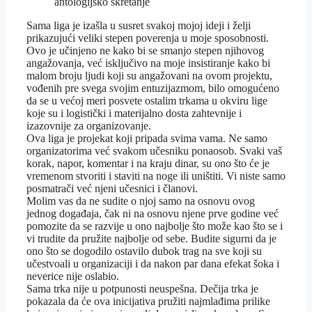
antologijsko skretanje
Sama liga je izašla u susret svakoj mojoj ideji i želji
prikazujući veliki stepen poverenja u moje sposobnosti.
Ovo je učinjeno ne kako bi se smanjo stepen njihovog
angažovanja, već isključivo na moje insistiranje kako bi
malom broju ljudi koji su angažovani na ovom projektu,
vođenih pre svega svojim entuzijazmom, bilo omogućeno
da se u većoj meri posvete ostalim trkama u okviru lige
koje su i logistički i materijalno dosta zahtevnije i
izazovnije za organizovanje.
Ova liga je projekat koji pripada svima vama. Ne samo
organizatorima već svakom učesniku ponaosob. Svaki vaš
korak, napor, komentar i na kraju dinar, su ono što će je
vremenom stvoriti i staviti na noge ili uništiti. Vi niste samo
posmatrači već njeni učesnici i članovi.
Molim vas da ne sudite o njoj samo na osnovu ovog
jednog događaja, čak ni na osnovu njene prve godine već
pomozite da se razvije u ono najbolje što može kao što se i
vi trudite da pružite najbolje od sebe. Budite sigurni da je
ono što se dogodilo ostavilo dubok trag na sve koji su
učestvoali u organizaciji i da nakon par dana efekat šoka i
neverice nije oslabio.
Sama trka nije u potpunosti neuspešna. Dečija trka je
pokazala da će ova inicijativa pružiti najmlađima prilike