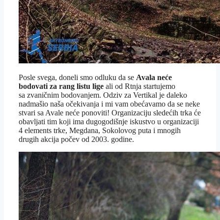
Posle svega, doneli smo odluku da se
Avala neće
bodovati za rang listu lige
ali od Rtnja startujemo
sa zvaničnim bodovanjem. Odziv za Vertikal je daleko
nadmašio naša očekivanja i mi vam obećavamo da se neke
stvari sa Avale neće ponoviti! Organizaciju sledećih trka će
obavljati tim koji ima dugogodišnje iskustvo u organizaciji
4 elements trke, Megdana, Sokolovog puta i mnogih
drugih akcija počev od 2003. godine.