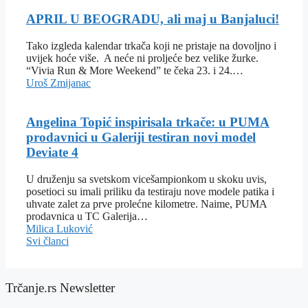
APRIL U BEOGRADU, ali maj u Banjaluci!
Tako izgleda kalendar trkača koji ne pristaje na dovoljno i
uvijek hoće više. A neće ni proljeće bez velike žurke.
“Vivia Run & More Weekend” te čeka 23. i 24.…
Uroš Zmijanac
Angelina Topić inspirisala trkače: u PUMA
prodavnici u Galeriji testiran novi model
Deviate 4
U druženju sa svetskom vicešampionkom u skoku uvis,
posetioci su imali priliku da testiraju nove modele patika i
uhvate zalet za prve prolećne kilometre. Naime, PUMA
prodavnica u TC Galerija…
Milica Luković
Svi članci
Trčanje.rs Newsletter