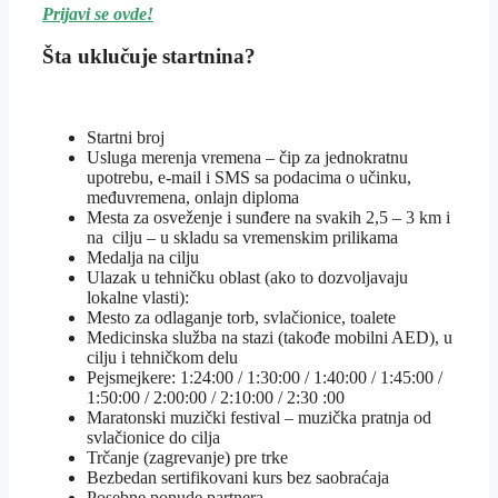
Prijavi se ovde!
Šta uklučuje startnina?
Startni broj
Usluga merenja vremena – čip za jednokratnu
upotrebu, e-mail i SMS sa podacima o učinku,
međuvremena, onlajn diploma
Mesta za osveženje i sunđere na svakih 2,5 – 3 km i
na cilju – u skladu sa vremenskim prilikama
Medalja na cilju
Ulazak u tehničku oblast (ako to dozvoljavaju
lokalne vlasti):
Mesto za odlaganje torb, svlačionice, toalete
Medicinska služba na stazi (takođe mobilni AED), u
cilju i tehničkom delu
Pejsmejkere: 1:24:00 / 1:30:00 / 1:40:00 / 1:45:00 /
1:50:00 / 2:00:00 / 2:10:00 / 2:30 :00
Maratonski muzički festival – muzička pratnja od
svlačionice do cilja
Trčanje (zagrevanje) pre trke
Bezbedan sertifikovani kurs bez saobraćaja
Posebne ponude partnera