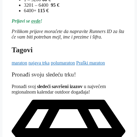
3201 – 6400
95 €
6400+
115 €
Prijavi se
ovde
!
Prilikom prijave moraćete da napravite Runners ID za šta
će vam biti potreban mejl, ime i prezime i šifra.
Tagovi
maraton
najava trka
polumaraton
Praški maraton
Pronađi svoju sledeću trku!
Pron
ađi svoj
sledeći savršeni izazov
u najvećem
regionalnom kalendar outdoor događaja!