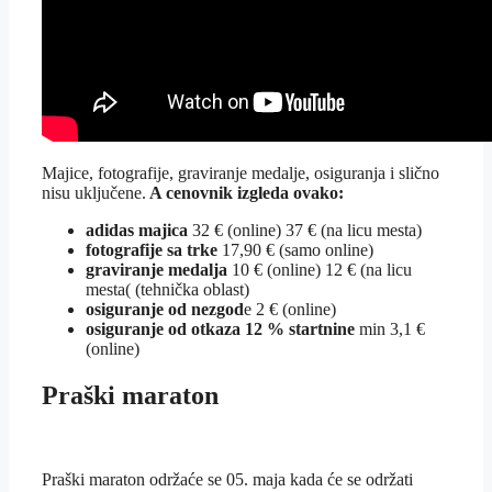
Majice, fotografije, graviranje medalje, osiguranja i slično
nisu uključene.
A cenovnik izgleda ovako:
adidas majica
32 € (online) 37 € (na licu mesta)
fotografije sa trke
17,90 € (samo online)
graviranje medalja
10 € (online) 12 € (na licu
mesta( (tehnička oblast)
osiguranje od nezgod
e 2 € (online)
osiguranje od otkaza 12 % startnine
min 3,1 €
(online)
Praški maraton
Praški maraton održaće se 05. maja kada će se održati