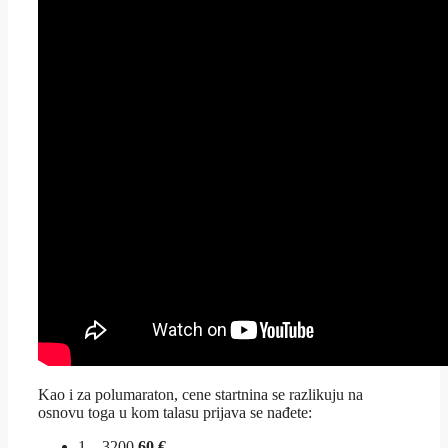
Kao i za polumaraton, cene startnina se razlikuju na
osnovu toga u kom talasu prijava se nađete:
1 – 3200
60 €