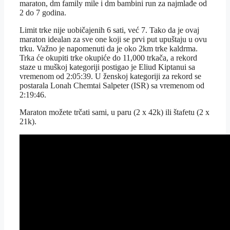
maraton, dm family mile i dm bambini run za najmlađe od
2 do 7 godina.
Limit trke nije uobičajenih 6 sati, već 7. Tako da je ovaj
maraton idealan za sve one koji se prvi put upuštaju u ovu
trku. Važno je napomenuti da je oko 2km trke kaldrma.
Trka će okupiti trke okupiće do 11,000 trkača, a rekord
staze u muškoj kategoriji postigao je Eliud Kiptanui sa
vremenom od 2:05:39. U ženskoj kategoriji za rekord se
postarala Lonah Chemtai Salpeter (ISR) sa vremenom od
2:19:46.
Maraton možete trčati sami, u paru (2 x 42k) ili štafetu (2 x
21k).