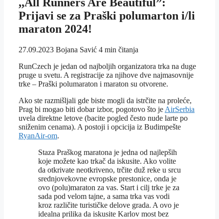
,,All Runners Are Beautiful”:
Prijavi se za Praški polumarton i/li
maraton 2024!
27.09.2023
Bojana Savić
4 min čitanja
RunCzech je jedan od najboljih organizatora trka na duge
pruge u svetu. A registracije za njihove dve najmasovnije
trke – Praški polumaraton i maraton su otvorene.
Ako ste razmišljali gde biste mogli da istrčite na proleće,
Prag bi mogao biti dobar izbor, pogotovo što je
AirSerbia
uvela direktne letove (bacite pogled često nude larte po
sniženim cenama). A postoji i opcicija iz Budimpešte
RyanAir-om
.
Staza Praškog maratona je jedna od najlepših
koje možete kao trkač da iskusite. Ako volite
da otkrivate neotkriveno, trčite duž reke u srcu
srednjovekovne evropske prestonice, onda je
ovo (polu)maraton za vas. Start i cilj trke je za
sada pod velom tajne, a sama trka vas vodi
kroz različite turističke delove grada. A ovo je
idealna prilika da iskusite Karlov most bez