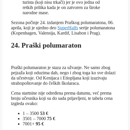
turista (koji nisu trkači) jer je ovo jedna od
retkih prilika kada je on zatvoren za široke
narodne mase.
Sezona počinje 24. izdanjem Praškog polumaratona, 06.
aprila, koji je ujedno deo
SuperHalfs
serije polumaratona
(Kopenhagen, Valensija, Kardif, Lisabon i Prag).
24. Praški polumaraton
Praški polumaraton je staza za užvanje. Ne samo zbog
pejzaža koji oduzima dah, nego i zbog toga ko sve dolazi
da učestvuje. Od Kenijaca i Etiopljana koji izazivaju
strahopoštovanje do čeških školaraca.
Cena startnine nije određena prema datumu, već prema
broju učesnika koji su do sada prijavljeni, te tabela cena
izgleda ovako:
1 – 3500
53 €
3501 – 7000
75 €
7001+
95 €