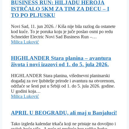
BUSINESS RUN: HILJADU HEROJA
ISTRČALO 5KM ZA TIM ZA DECU – I
TO PO PLJUSKU
Novi Sad, 11. jun 2026. / Kiša nije bila razlog da ostanete
kod kuće. To je poruka koju je juče poslao osmi po redu
Schneider Electric Novi Sad Business Run –…
Milica Luković
HIGHLANDER Stara planina – avantura
života i novi izazovi od 1. do 5. jula 2026.
HIGHLANDER Stara planina, višednevni planinarski
događaj za sve ljubitelje prirode i avantura na otvorenom,
održaće se šesti put u Srbiji od 1. do 5. jula 2026. godine.
U godini koja…
Milica Luković
APRIL U BEOGRADU, ali maj u Banjaluci!
Tako izgleda kalendar trkača koji ne pristaje na dovoljno i
uvijek hoće više. A neće ni proljeće bez velike žurke.