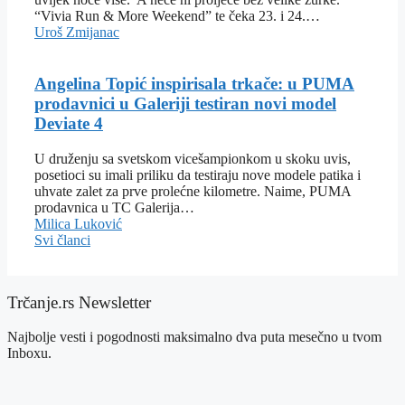
“Vivia Run & More Weekend” te čeka 23. i 24.…
Uroš Zmijanac
Angelina Topić inspirisala trkače: u PUMA
prodavnici u Galeriji testiran novi model
Deviate 4
U druženju sa svetskom vicešampionkom u skoku uvis,
posetioci su imali priliku da testiraju nove modele patika i
uhvate zalet za prve prolećne kilometre. Naime, PUMA
prodavnica u TC Galerija…
Milica Luković
Svi članci
Trčanje.rs Newsletter
Najbolje vesti i pogodnosti maksimalno dva puta mesečno u tvom
Inboxu.