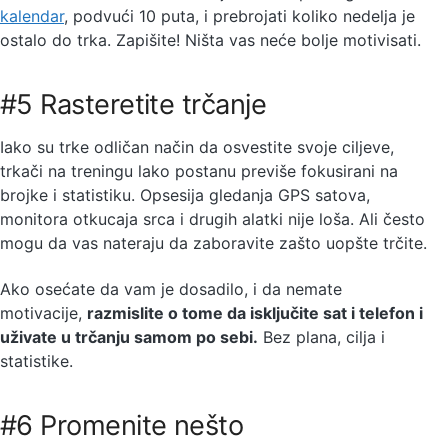
kalendar
, podvući 10 puta, i prebrojati koliko nedelja je
ostalo do trka. Zapišite! Ništa vas neće bolje motivisati.
#5 Rasteretite trčanje
Iako su trke odličan način da osvestite svoje ciljeve,
trkači na treningu lako postanu previše fokusirani na
brojke i statistiku. Opsesija gledanja GPS satova,
monitora otkucaja srca i drugih alatki nije loša. Ali često
mogu da vas nateraju da zaboravite zašto uopšte trčite.
Ako osećate da vam je dosadilo, i da nemate
motivacije,
razmislite o tome da isključite sat i telefon i
uživate u trčanju samom po sebi.
Bez plana, cilja i
statistike.
#6 Promenite nešto