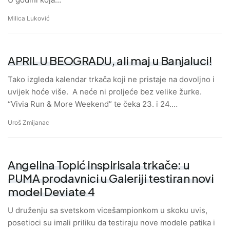
Milica Luković
APRIL U BEOGRADU, ali maj u Banjaluci!
Tako izgleda kalendar trkača koji ne pristaje na dovoljno i
uvijek hoće više. A neće ni proljeće bez velike žurke.
“Vivia Run & More Weekend” te čeka 23. i 24.…
Uroš Zmijanac
Angelina Topić inspirisala trkače: u
PUMA prodavnici u Galeriji testiran novi
model Deviate 4
U druženju sa svetskom vicešampionkom u skoku uvis,
posetioci su imali priliku da testiraju nove modele patika i