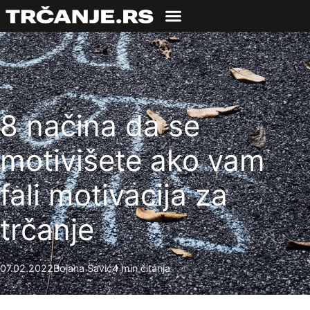
8 načina da se
motivišete ako vam
fali motivacija za
trčanje
07.02.2022
Bojana Savić
4 min čitanja