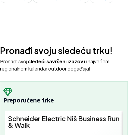
Pronađi svoju sledeću trku!
Pron
ađi svoj
sledeći savršeni izazov
u najvećem
regionalnom kalendar outdoor događaja!
Preporučene trke
Schneider Electric Niš Business Run
Sc
& Walk
Bu