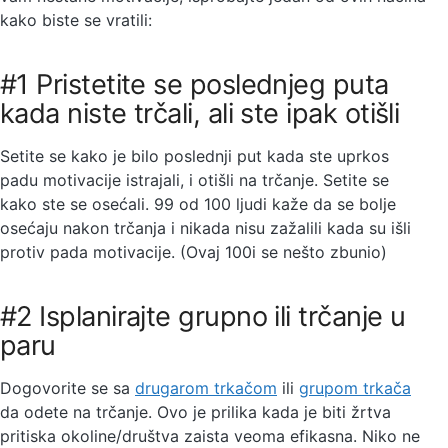
kako biste se vratili:
#1 Pristetite se poslednjeg puta
kada niste trčali, ali ste ipak otišli
Setite se kako je bilo poslednji put kada ste uprkos
padu motivacije istrajali, i otišli na trčanje. Setite se
kako ste se osećali. 99 od 100 ljudi kaže da se bolje
osećaju nakon trčanja i nikada nisu zažalili kada su išli
protiv pada motivacije. (Ovaj 100i se nešto zbunio)
#2 Isplanirajte grupno ili trčanje u
paru
Dogovorite se sa
drugarom trkačom
ili
grupom trkača
da odete na trčanje. Ovo je prilika kada je biti žrtva
pritiska okoline/društva zaista veoma efikasna. Niko ne