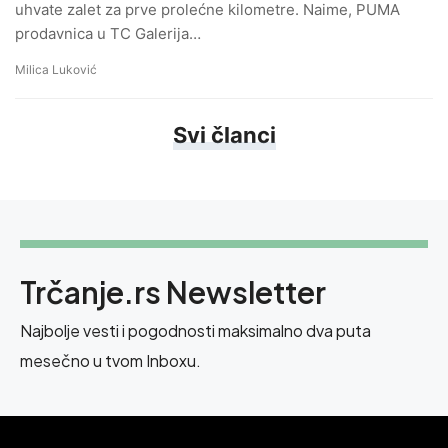
uhvate zalet za prve prolećne kilometre. Naime, PUMA
prodavnica u TC Galerija…
Milica Luković
Svi članci
Trčanje.rs Newsletter
Najbolje vesti i pogodnosti maksimalno dva puta
mesečno u tvom Inboxu.