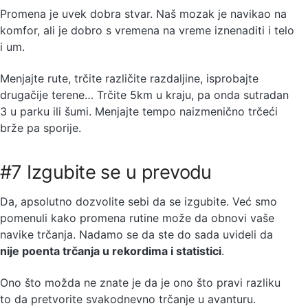
Promena je uvek dobra stvar. Naš mozak je navikao na
komfor, ali je dobro s vremena na vreme iznenaditi i telo
i um.
Menjajte rute, trčite različite razdaljine, isprobajte
drugačije terene… Trčite 5km u kraju, pa onda sutradan
3 u parku ili šumi. Menjajte tempo naizmenično trčeći
brže pa sporije.
#7 Izgubite se u prevodu
Da, apsolutno dozvolite sebi da se izgubite. Već smo
pomenuli kako promena rutine može da obnovi vaše
navike trčanja. Nadamo se da ste do sada uvideli da
nije poenta trčanja u rekordima i statistici
.
Ono što možda ne znate je da je ono što pravi razliku
to da pretvorite svakodnevno trčanje u avanturu.