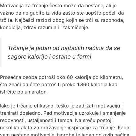
Motivacija za trčanje često može da nestane, ali je
važno da ne gubite iz vida zašto ste uopšte počeli da
trčite. Najčešći razlozi zbog kojih se trči su razonoda,
kondicija, zdrav razum ali i takmičenje.
Trčanje je jedan od najboljih načina da se
sagore kalorije i ostane u formi.
Prosečna osoba potroši oko 60 kalorija po kilometru,
što znači da ćete potrošiti preko 1.360 kalorija kad
istrčite polumaraton.
Iako je trčanje efikasno, teško je zadržati motivaciju i
trenirati dosledno. Pad motivacije uzrokuje i smanjenje
redovnosti, ustaljenosti i tempa. Na sreću postoji
nekoliko alata za održavanje inspiracije za trčanje. Kada
vam nestane motivacije, isprobajte jedan od ovih načina