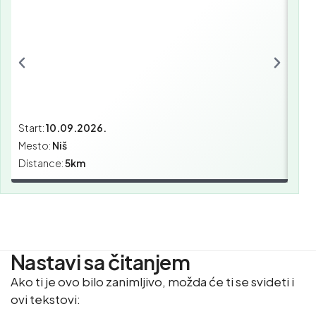
Start:
10.09.2026.
Star
Mesto:
Niš
Mes
Distance:
5km
Dist
Nastavi sa čitanjem
Ako ti je ovo bilo zanimljivo, možda će ti se svideti i
ovi tekstovi: