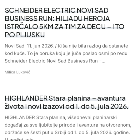
SCHNEIDER ELECTRIC NOVI SAD
BUSINESS RUN: HILJADU HEROJA
ISTRČALO 5KM ZA TIM ZA DECU – I TO
PO PLJUSKU
Novi Sad, 11. jun 2026. / Kiša nije bila razlog da ostanete
kod kuće. To je poruka koju je juče poslao osmi po redu
Schneider Electric Novi Sad Business Run –…
Milica Luković
HIGHLANDER Stara planina – avantura
života i novi izazovi od 1. do 5. jula 2026.
HIGHLANDER Stara planina, višednevni planinarski
događaj za sve ljubitelje prirode i avantura na otvorenom,
održaće se šesti put u Srbiji od 1. do 5. jula 2026. godine.
U godini koja…