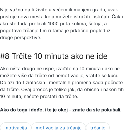
Nije važno da li živite u većem ili manjem gradu, uvak
postoje nova mesta koja možete istražiti i istrčati. Čak i
ako ste tuda prolazili 1000 puta kolima, šetnja, a
pogotovo trčanje tim rutama je prktično pogled iz
druge perspektive.
#8 Trčite 10 minuta ako ne ide
Ako ništa drugo ne uspe, izađite na 10 minuta i ako ne
možete više da trčite od nemotivacije, vratite se kući.
Dolazi do fizioloških i mentalnih promena kada počnete
da trčite. Ovaj proces je toliko jak, da obično i nakon tih
10 minuta, nećete prestati da trčite.
Ako do toga i dođe, i to je okej – znate da ste pokušali.
motivacija
motivacija za trčanje
trčanje