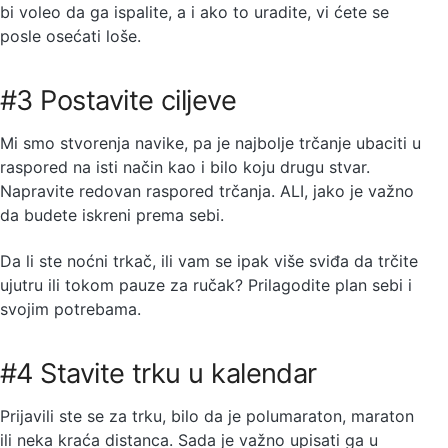
bi voleo da ga ispalite, a i ako to uradite, vi ćete se
posle osećati loše.
#3 Postavite ciljeve
Mi smo stvorenja navike, pa je najbolje trčanje ubaciti u
raspored na isti način kao i bilo koju drugu stvar.
Napravite redovan raspored trčanja. ALI, jako je važno
da budete iskreni prema sebi.
Da li ste noćni trkač, ili vam se ipak više sviđa da trčite
ujutru ili tokom pauze za ručak? Prilagodite plan sebi i
svojim potrebama.
#4 Stavite trku u kalendar
Prijavili ste se za trku, bilo da je polumaraton, maraton
ili neka kraća distanca. Sada je važno upisati ga u