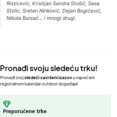
Risticevic, Kristijan Sandra Stošić, Sasa
Stolic, Sreten Ninković, Dejan Bogićević,
Nikola Bursać… i mnogi drugi.
Pronađi svoju sledeću trku!
Pron
ađi svoj
sledeći savršeni izazov
u najvećem
regionalnom kalendar outdoor događaja!
Preporučene trke