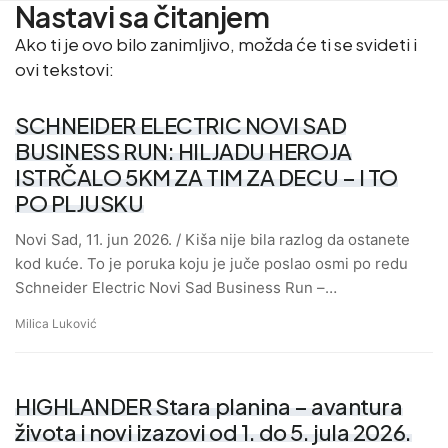
Nastavi sa čitanjem
Ako ti je ovo bilo zanimljivo, možda će ti se svideti i
ovi tekstovi:
SCHNEIDER ELECTRIC NOVI SAD
BUSINESS RUN: HILJADU HEROJA
ISTRČALO 5KM ZA TIM ZA DECU – I TO
PO PLJUSKU
Novi Sad, 11. jun 2026. / Kiša nije bila razlog da ostanete
kod kuće. To je poruka koju je juče poslao osmi po redu
Schneider Electric Novi Sad Business Run –…
Milica Luković
HIGHLANDER Stara planina – avantura
života i novi izazovi od 1. do 5. jula 2026.