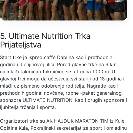
5. Ultimate Nutrition Trka
Prijateljstva
Start trke je ispred caffe Dablina kao i prethodnih
godina u Lenjinovoj ulici. Pored glavne trke na 6 km.
najmlađi takmičari takmičiće se u trci na 1000 m. U
glavnoj trci mogu da učestvuju svi stariji od 18 godina i
mlađi uz pismeno odobrenje roditelja. Nagrade kao i
prethodnih godina: novčane, robne -paket generalnog
sponzora ULTIMATE NUTRITION, kao i drugih sponzora i
ljubitelja trčanja i sporta.
Organizatori trke su AK HAJDUK MARATON TIM iz Kule,
Opština Kula, Pokrajinski sekretarijat za sport i omladinu