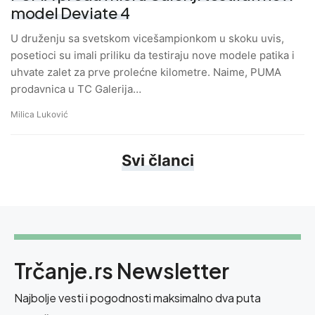
model Deviate 4
U druženju sa svetskom vicešampionkom u skoku uvis,
posetioci su imali priliku da testiraju nove modele patika i
uhvate zalet za prve prolećne kilometre. Naime, PUMA
prodavnica u TC Galerija…
Milica Luković
Svi članci
Trčanje.rs Newsletter
Najbolje vesti i pogodnosti maksimalno dva puta