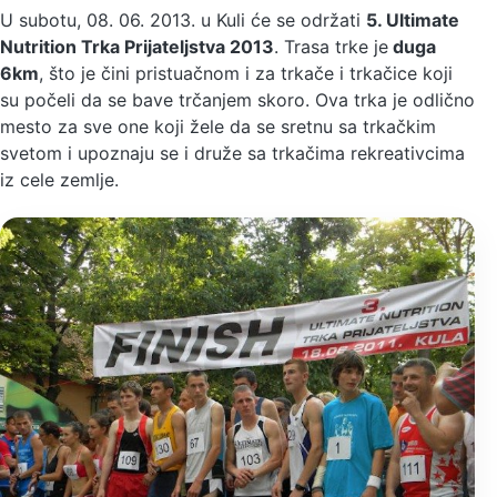
U subotu, 08. 06. 2013. u Kuli će se održati
5. Ultimate
Nutrition Trka Prijateljstva 2013
. Trasa trke je
duga
6km
, što je čini pristuačnom i za trkače i trkačice koji
su počeli da se bave trčanjem skoro. Ova trka je odlično
mesto za sve one koji žele da se sretnu sa trkačkim
svetom i upoznaju se i druže sa trkačima rekreativcima
iz cele zemlje.