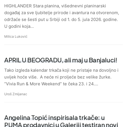
HIGHLANDER Stara planina, višednevni planinarski
događaj za sve ljubitelje prirode i avantura na otvorenom,
održaće se šesti put u Srbiji od 1. do 5. jula 2026. godine.
U godini koja…
Milica Luković
APRIL U BEOGRADU, ali maj u Banjaluci!
Tako izgleda kalendar trkača koji ne pristaje na dovoljno i
uvijek hoće više. A neće ni proljeće bez velike žurke.
“Vivia Run & More Weekend” te čeka 23. i 24.…
Uroš Zmijanac
Angelina Topić inspirisala trkače: u
PUMA prodavnici u Galeriji testiran novi