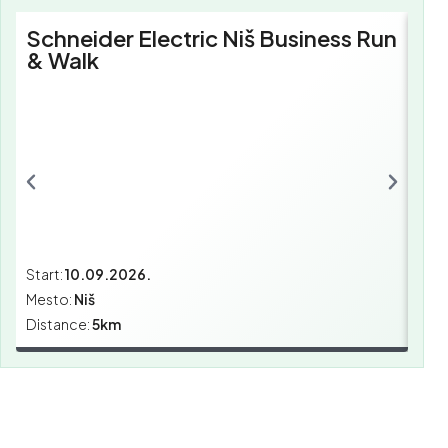
Schneider Electric Niš Business Run
Sc
& Walk
Bu
Start:
10.09.2026.
Star
Mesto:
Niš
Mes
Distance:
5km
Dist