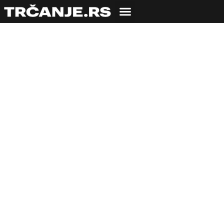
5. Ultimate Nutrition
Trka Prijateljstva –
Kula
06.06.2013
Zdravko Mišović
2 min čitanja